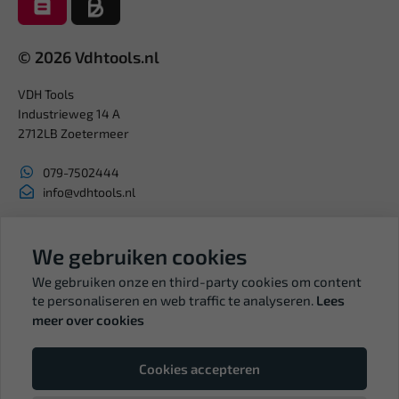
© 2026 Vdhtools.nl
VDH Tools
Industrieweg 14 A
2712LB Zoetermeer
079-7502444
info@vdhtools.nl
KVK: 27327513
BTW: NL819958657B01
We gebruiken cookies
We gebruiken onze en third-party cookies om content
te personaliseren en web traffic te analyseren.
Lees
meer over cookies
Volg ons
Cookies accepteren