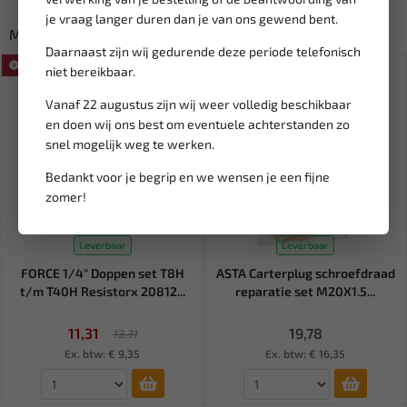
je vraag langer duren dan je van ons gewend bent.
Misschien ook interessant:
Daarnaast zijn wij gedurende deze periode telefonisch
SALE!
niet bereikbaar.
Vanaf 22 augustus zijn wij weer volledig beschikbaar
en doen wij ons best om eventuele achterstanden zo
snel mogelijk weg te werken.
Bedankt voor je begrip en we wensen je een fijne
zomer!
Leverbaar
Leverbaar
FORCE 1/4" Doppen set T8H
ASTA Carterplug schroefdraad
t/m T40H Resistorx 20812...
reparatie set M20X1.5...
11,31
19,78
13,31
Ex. btw: € 9,35
Ex. btw: € 16,35