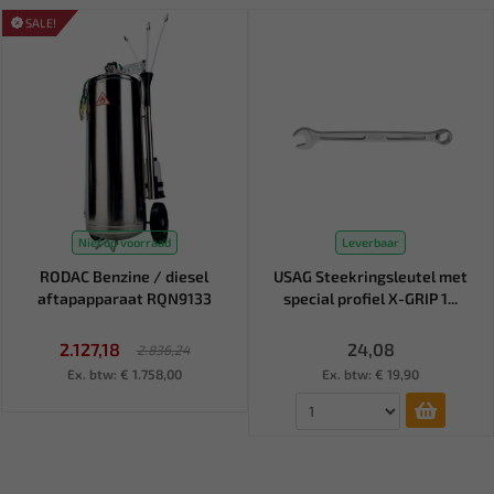
SALE!
Niet op voorraad
Leverbaar
RODAC Benzine / diesel
USAG Steekringsleutel met
aftapapparaat RQN9133
special profiel X-GRIP 1...
2.127,18
24,08
2.836,24
Ex. btw: € 1.758,00
Ex. btw: € 19,90