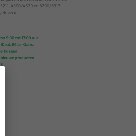
/5211, 4500/4520 en 6200/6313.
eleverd.
an 9:00 tot 17:00 uur
 iDeal, Billie, Klarna
werkdagen
s nieuwe producten
95
×