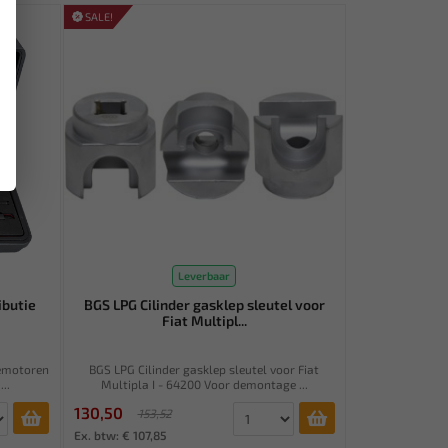
SALE!
Leverbaar
ibutie
BGS LPG Cilinder gasklep sleutel voor
Fiat Multipl...
nemotoren
BGS LPG Cilinder gasklep sleutel voor Fiat
..
Multipla I - 64200 Voor demontage ...
130,50
153,52
Ex. btw: € 107,85