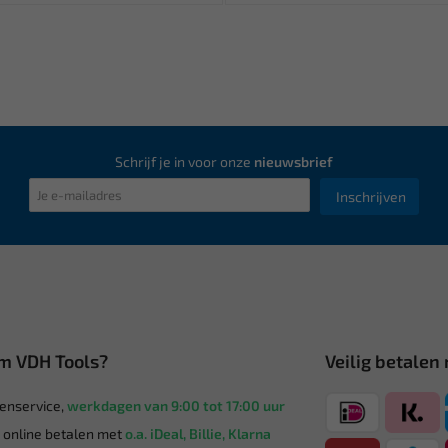
Schrijf je in voor onze
nieuwsbrief
Inschrijven
m VDH Tools?
Veilig betalen
enservice,
werkdagen van 9:00 tot 17:00 uur
g online betalen met
o.a. iDeal, Billie, Klarna