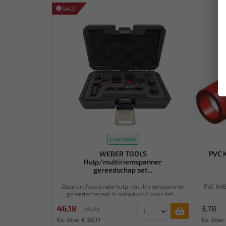
SALE!
Leverbaar
WEBER TOOLS
PVC 
Hulp/multiriemspanner
gereedschap set...
Deze professionele hulp-/multiriemspanner
PVC KAB
gereedschapset is ontwikkeld voor het ...
46,18
3,78
54,33
Ex. btw: € 38,17
Ex. btw: 