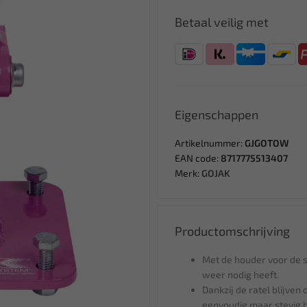
Betaal veilig met
Eigenschappen
Artikelnummer:
GJGOTOW
EAN code:
8717775513407
Merk:
GOJAK
Productomschrijving
Met de houder voor de s
weer nodig heeft.
Dankzij de ratel blijven
eenvoudig maar stevig 