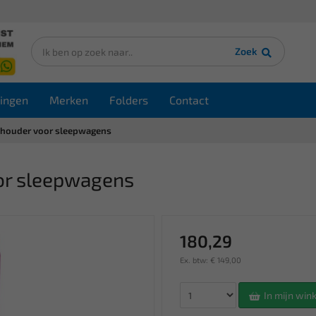
Zoek
ingen
Merken
Folders
Contact
 houder voor sleepwagens
or sleepwagens
180,29
Ex. btw: € 149,00
In mijn wi