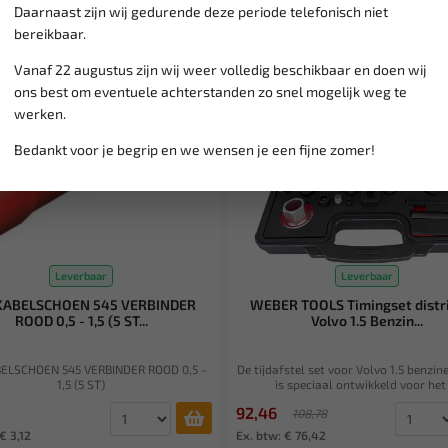
Daarnaast zijn wij gedurende deze periode telefonisch niet
SALE!
bereikbaar.
Vanaf 22 augustus zijn wij weer volledig beschikbaar en doen wij
ons best om eventuele achterstanden zo snel mogelijk weg te
werken.
Bedankt voor je begrip en we wensen je een fijne zomer!
Leverbaar
Leverbaar
KABELSCHOEN 545 VERBINDER
WEBER TOOLS Timingset distr
ROOD 0,5 - 1,5 (5 ST...
Volvo 1.5 Benzin...
ELSCHOEN 545 VERBINDER ROOD 0,5 -
De tijdafstel set voor Volvo 1.5 benzi
1,5 (5 ST)
is speciaal ontwikkeld voor het .
92,46
108,78
€ 3,12
Ex. btw: € 76,42