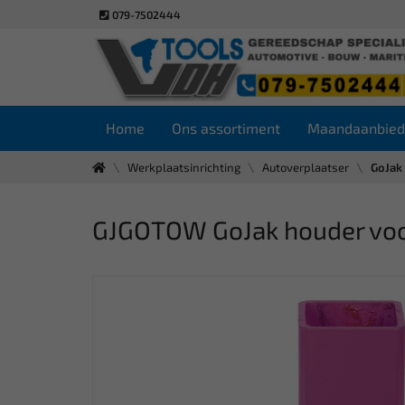
079-7502444
Home
Ons assortiment
Maandaanbied
Werkplaatsinrichting
Autoverplaatser
GoJak
GJGOTOW GoJak houder vo