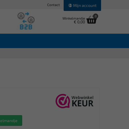
Contact
Mijn account
0
Winkelmandje
€ 0,00
nkelmandje