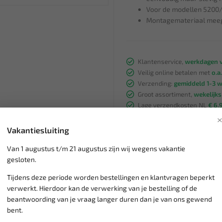
Voor de modellen 5200
Montagemateriaal meeg
Klantenservice,
werkdagen v
Veilig online betalen met
o.a.
Verzending:
gemiddeld 1-3 
Groot assortiment,
wekelijk
Lage verzendkosten NL
€ 6,
vanaf € 75
gratis verzending
Vakantiesluiting
Van 1 augustus t/m 21 augustus zijn wij wegens vakantie
gesloten.
Tijdens deze periode worden bestellingen en klantvragen beperkt
verwerkt. Hierdoor kan de verwerking van je bestelling of de
beantwoording van je vraag langer duren dan je van ons gewend
bent.