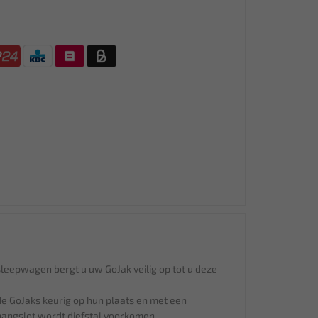
leepwagen bergt u uw GoJak veilig op tot u deze
 de GoJaks keurig op hun plaats en met een
hangslot wordt diefstal voorkomen.