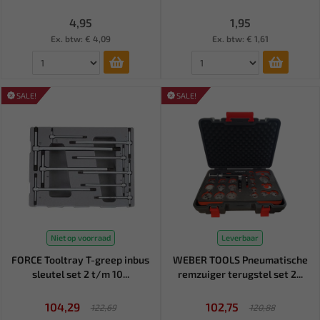
4,95
1,95
Ex. btw: € 4,09
Ex. btw: € 1,61
SALE!
SALE!
Niet op voorraad
Leverbaar
FORCE Tooltray T-greep inbus
WEBER TOOLS Pneumatische
sleutel set 2 t/m 10...
remzuiger terugstel set 2...
104,29
102,75
122,69
120,88