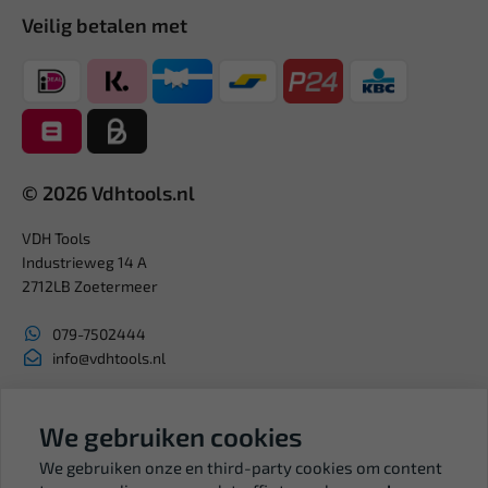
Veilig betalen met
© 2026 Vdhtools.nl
VDH Tools
Industrieweg 14 A
2712LB Zoetermeer
079-7502444
info@vdhtools.nl
KVK: 27327513
BTW: NL819958657B01
We gebruiken cookies
We gebruiken onze en third-party cookies om content