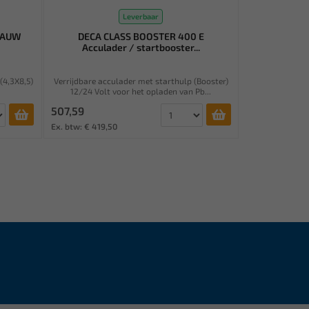
Leverbaar
LAUW
DECA CLASS BOOSTER 400 E
Acculader / startbooster...
4,3X8,5)
Verrijdbare acculader met starthulp (Booster)
12/24 Volt voor het opladen van Pb...
507,59
Ex. btw: € 419,50