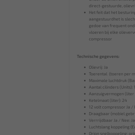
direct-gestuurde, olievr
Het feit dat het besturin
aangestuurdhet is slech
gedoe van frequent ond
vloeren bij elke oliever
compressor
Technische gegevens:
Olievrij: Ja
Toerental (toeren per m
Maximale luchtdruk (Bar
Aantal cilinders (Units): 
Aanzuigvermogen (liter 
Ketelmaat (liter): 24
12 volt compressor Ja /
Draagbaar (mobiel gebru
Verrrijdbaar Ja / Nee: Ja
Luchtslang koppeling (E
Orion snelkoppeling: or