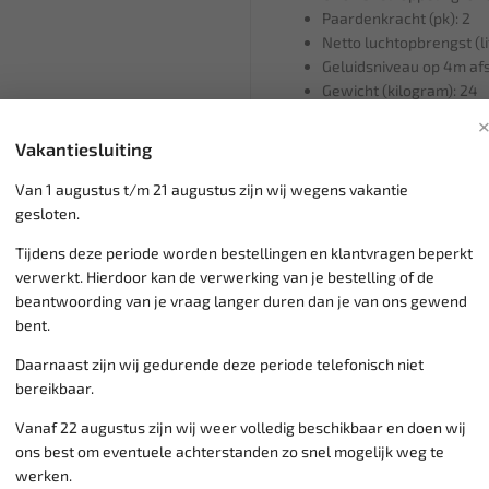
Paardenkracht (pk): 2
Netto luchtopbrengst (li
Geluidsniveau op 4m afs
Gewicht (kilogram): 24
Hoogte (centimeter): 57
Breedte (centimeter): 3
Vakantiesluiting
Lengte # (centimeter): 6
Netstroom Ja / Nee: Ja
Van 1 augustus t/m 21 augustus zijn wij wegens vakantie
Kabellengte # (meters): 
gesloten.
Aansluitspanning # (Volt
Tijdens deze periode worden bestellingen en klantvragen beperkt
Vermogen # (Watt): 150
verwerkt. Hierdoor kan de verwerking van je bestelling of de
beantwoording van je vraag langer duren dan je van ons gewend
bent.
Klantenservice,
werkdagen v
Daarnaast zijn wij gedurende deze periode telefonisch niet
Veilig online betalen met
o.a.
bereikbaar.
Verzending:
gemiddeld 1-3 
Groot assortiment,
wekelijk
Vanaf 22 augustus zijn wij weer volledig beschikbaar en doen wij
Lage verzendkosten NL
€ 6,
ons best om eventuele achterstanden zo snel mogelijk weg te
vanaf € 75
gratis verzending
werken.