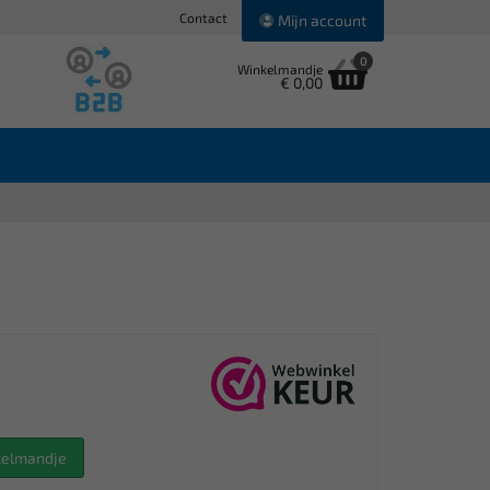
Contact
Mijn account
0
Winkelmandje
€ 0,00
nkelmandje