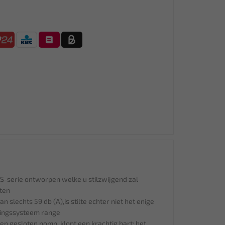
S-serie ontworpen welke u stilzwijgend zal
iten
n slechts 59 db (A),is stilte echter niet het enige
ringssysteem range
n gesloten pomp, klopt een krachtig hart: het