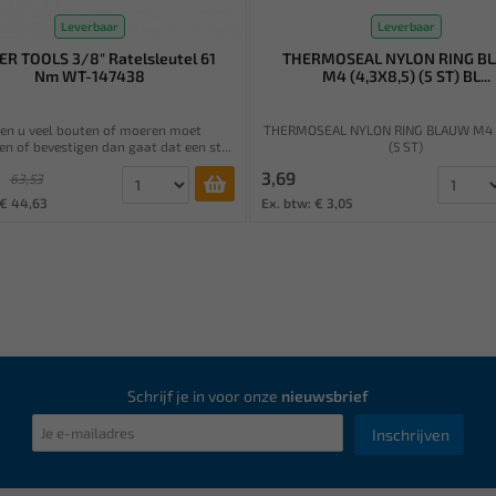
Leverbaar
Leverbaar
R TOOLS 3/8" Ratelsleutel 61
THERMOSEAL NYLON RING B
Nm WT-147438
M4 (4,3X8,5) (5 ST) BL...
ien u veel bouten of moeren moet
THERMOSEAL NYLON RING BLAUW M4 (
en of bevestigen dan gaat dat een st...
(5 ST)
3,69
63,53
 € 44,63
Ex. btw: € 3,05
Schrijf je in voor onze
nieuwsbrief
Inschrijven