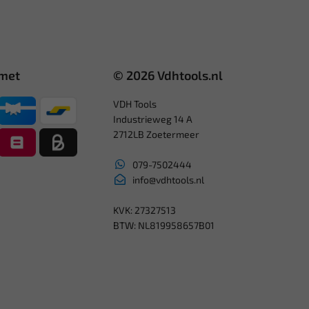
 met
© 2026 Vdhtools.nl
VDH Tools
Industrieweg 14 A
2712LB Zoetermeer
079-7502444
info@vdhtools.nl
KVK: 27327513
BTW: NL819958657B01