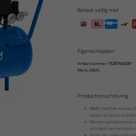
Betaal veilig met
Eigenschappen
Artikelnummer:
1129740297
Merk:
ABAC
Productomschrijving
ABAC
heeft de nieuwe O
helpen bij al uw activite
Met een geluidsniveau va
voordeel van het bestu
Onder de uniek ontworpe