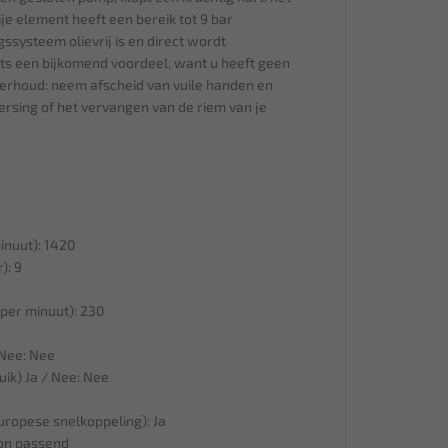
ije element heeft een bereik tot 9 bar
gssysteem olievrij is en direct wordt
ts een bijkomend voordeel, want u heeft geen
erhoud: neem afscheid van vuile handen en
versing of het vervangen van de riem van je
inuut): 1420
): 9
1
per minuut): 230
 Nee: Nee
ik) Ja / Nee: Nee
uropese snelkoppeling): Ja
ion passend