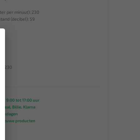
ter per minuut): 230
tand (decibel): 59
×
0
1
1,5
): 230
0
an 9:00 tot 17:00 uur
 iDeal, Billie, Klarna
werkdagen
s nieuwe producten
95