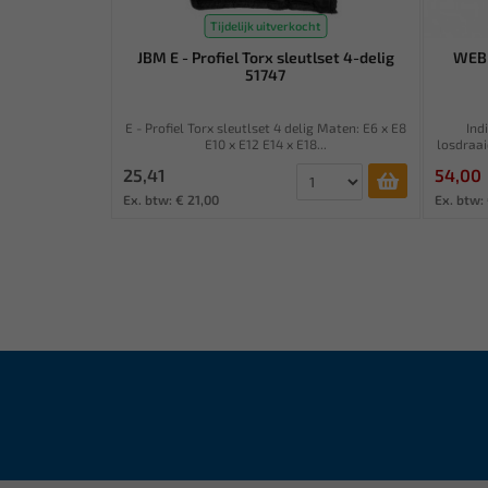
Tijdelijk uitverkocht
JBM E - Profiel Torx sleutlset 4-delig
WEBE
51747
E - Profiel Torx sleutlset 4 delig Maten: E6 x E8
Ind
E10 x E12 E14 x E18...
losdraai
25,41
54,00
Ex. btw: € 21,00
Ex. btw: