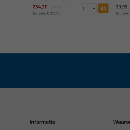
254,30
39,95
299,17
Ex. btw: € 210,16
Ex. btw:
Informatie
Waaro