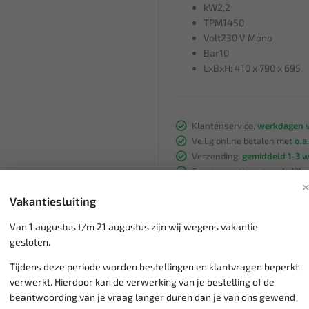
kW2,2
TPM1450
Volt230 V Mono
Bar10
LxBxH: 410 x 790 x 695
Klantenservice,
werkdagen v
Veilig online betalen met
o.a.
Verzending:
gemiddeld 1-3 
Groot assortiment,
wekelijk
Lage verzendkosten NL
€ 6,
Vakantiesluiting
vanaf € 75
gratis verzending
Van 1 augustus t/m 21 augustus zijn wij wegens vakantie
gesloten.
Tijdens deze periode worden bestellingen en klantvragen beperkt
verwerkt. Hierdoor kan de verwerking van je bestelling of de
beantwoording van je vraag langer duren dan je van ons gewend