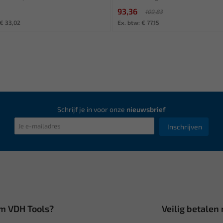
93,36
109,83
 € 33,02
Ex. btw: € 77,15
Schrijf je in voor onze
nieuwsbrief
Inschrijven
m VDH Tools?
Veilig betalen