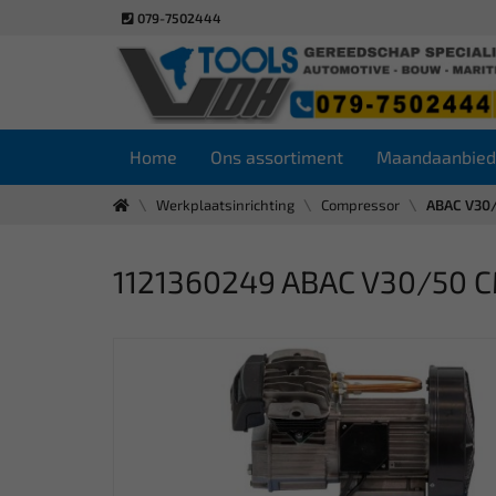
079-7502444
Home
Ons assortiment
Maandaanbied
Werkplaatsinrichting
Compressor
ABAC V30/
1121360249 ABAC V30/50 C