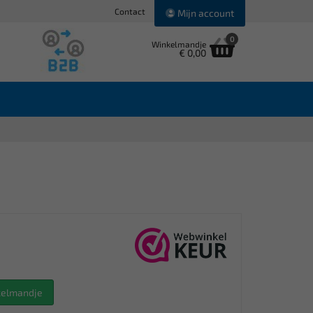
Contact
Mijn account
0
Winkelmandje
€ 0,00
nkelmandje