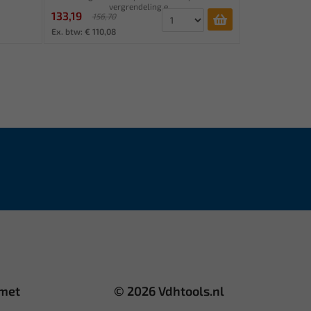
vergrendeling e...
133,19
156,70
Ex. btw: € 110,08
 met
© 2026 Vdhtools.nl