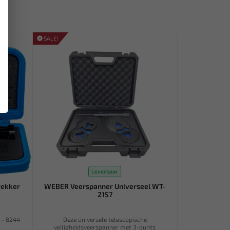
SALE!
Leverbaar
rekker
WEBER Veerspanner Universeel WT-
2157
s - 8244
Deze universele telescopische
veiligheidsveerspanner met 3-punts