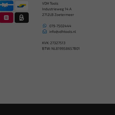
VDH Tools
Industrieweg 14 A
2712LB Zoetermeer
079-7502444
info@vdhtools.nl
KVK: 27327513
BTW: NL819958657B01