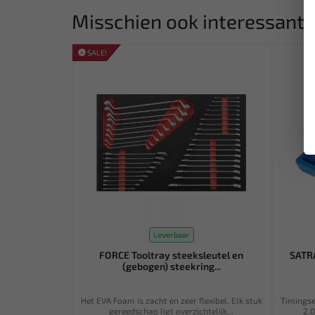
Misschien ook interessant:
SALE!
Leverbaar
FORCE Tooltray steeksleutel en
SATRA
(gebogen) steekring...
Het EVA Foam is zacht en zeer flexibel. Elk stuk
Timingset
gereedschap ligt overzichtelijk...
2.