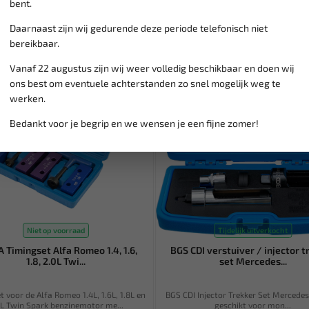
bent.
Daarnaast zijn wij gedurende deze periode telefonisch niet
bereikbaar.
SALE!
Vanaf 22 augustus zijn wij weer volledig beschikbaar en doen wij
ons best om eventuele achterstanden zo snel mogelijk weg te
werken.
Bedankt voor je begrip en we wensen je een fijne zomer!
Niet op voorraad
Tijdelijk uitverkocht
 Timingset Alfa Romeo 1.4, 1.6,
BGS CDI verstuiver / injector t
1.8, 2.0L Twi...
set Mercedes...
 voor de Alfa Romeo 1.4L, 1.6L, 1.8L en
BGS CDI Injector Trekker Set Mercede
0L Twin Spark benzinemotor me...
geschikt voor mon...