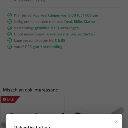
Klantenservice,
werkdagen van 9:00 tot 17:00 uur
Veilig online betalen met
o.a. iDeal, Billie, Klarna
Verzending:
gemiddeld 1-3 werkdagen
Groot assortiment,
wekelijks nieuwe producten
Lage verzendkosten NL
€ 6,95
vanaf € 75
gratis verzending
Misschien ook interessant:
SALE!
×
Vakantiesluiting