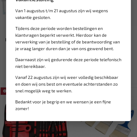
Van 1 augustus t/m 21 augustus zijn wij wegens
vakantie gesloten.
Tijdens deze periode worden bestellingen en
Leverbaar
Leverbaar
klantvragen beperkt verwerkt. Hierdoor kan de
BGS Ruitenwisserarmtrekker
Satra Tools lange
verwerking van je bestelling of de beantwoording van
voor Ford, Mercedes-Ben...
bougiesleutel met magneet
je vraag langer duren dan je van ons gewend bent.
16mm...
Daarnaast zijn wij gedurende deze periode telefonisch
29,79
14,46
35,04
niet bereikbaar.
Ex. btw: € 24,62
Ex. btw: € 11,95
Vanaf 22 augustus zijn wij weer volledig beschikbaar
en doen wij ons best om eventuele achterstanden zo
snel mogelijk weg te werken.
SALE!
Bedankt voor je begrip en we wensen je een fijne
zomer!