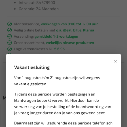
Intrastat: 84678900
Garantie: 24 Maanden
Klantenservice,
werkdagen van 9:00 tot 17:00 uur
Veilig online betalen met
o.a. iDeal, Billie, Klarna
Verzending:
gemiddeld 1-3 werkdagen
Groot assortiment,
wekelijks nieuwe producten
Lage verzendkosten NL
€ 6,95
vanaf € 75
gratis verzending
×
Vakantiesluiting
Van 1 augustus t/m 21 augustus zijn wij wegens
vakantie gesloten.
Tijdens deze periode worden bestellingen en
Misschien ook interessant:
klantvragen beperkt verwerkt. Hierdoor kan de
verwerking van je bestelling of de beantwoording van
je vraag langer duren dan je van ons gewend bent.
Daarnaast zijn wij gedurende deze periode telefonisch