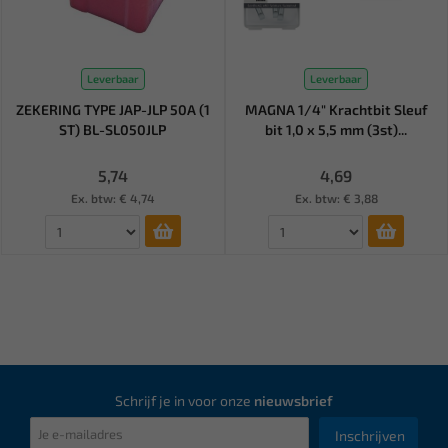
Leverbaar
Leverbaar
ZEKERING TYPE JAP-JLP 50A (1
MAGNA 1/4" Krachtbit Sleuf
ST) BL-SL050JLP
bit 1,0 x 5,5 mm (3st)...
5,74
4,69
Ex. btw: € 4,74
Ex. btw: € 3,88
Schrijf je in voor onze
nieuwsbrief
Inschrijven