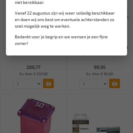
niet bereikbaar.
Vanaf 22 augustus zijn wij weer volledig beschikbaar
en doen wij ons best om eventuele achterstanden zo
snel mogelijk weg te werken.
Bedankt voor je begrip en we wensen je een fijne
Leverbaar
Leverbaar
zomer!
USAG 1/4" Doppendoos 38-
WEBER TOOLS Doppenset 171
delig met 6-kant doppen en...
Delig 1/4, 3/8, 1/2 8171...
286,77
99,95
Ex. btw: € 237,00
Ex. btw: € 82,60