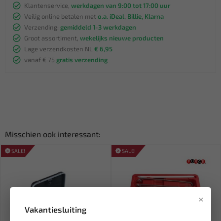
Klantenservice,
werkdagen van 9:00 tot 17:00 uur
Veilig online betalen met
o.a. iDeal, Billie, Klarna
Verzending:
gemiddeld 1-3 werkdagen
Groot assortiment,
wekelijks nieuwe producten
Lage verzendkosten NL
€ 6,95
vanaf € 75
gratis verzending
Misschien ook interessant:
SALE!
SALE!
×
Vakantiesluiting