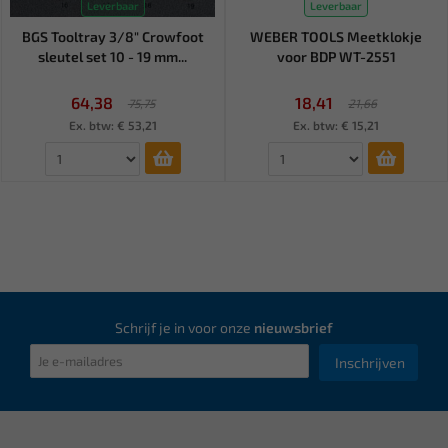
Leverbaar
Leverbaar
BGS Tooltray 3/8" Crowfoot
WEBER TOOLS Meetklokje
sleutel set 10 - 19 mm...
voor BDP WT-2551
64,38
18,41
75,75
21,66
Ex. btw: € 53,21
Ex. btw: € 15,21
Schrijf je in voor onze
nieuwsbrief
Inschrijven