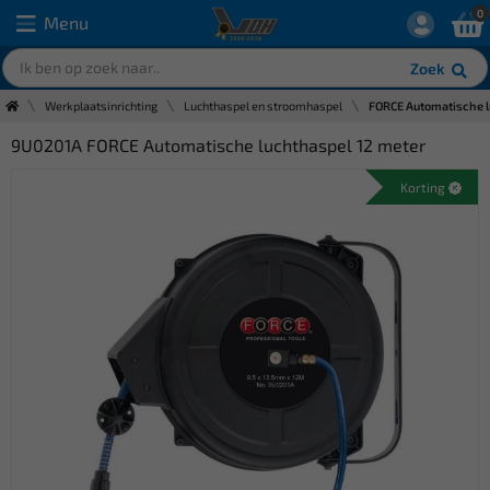
0
Menu
Zoek
Werkplaatsinrichting
Luchthaspel en stroomhaspel
FORCE Automatische l
9U0201A FORCE Automatische luchthaspel 12 meter
Korting