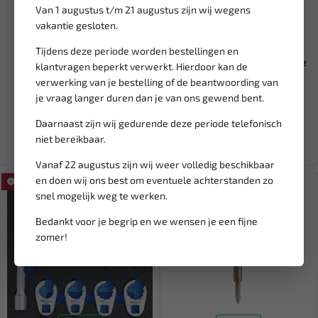
Van 1 augustus t/m 21 augustus zijn wij wegens
vakantie gesloten.
Leverbaar
Leverbaar
Tijdens deze periode worden bestellingen en
FORCE Draagbare
FORCE Klephouder installatie
klantvragen beperkt verwerkt. Hierdoor kan de
gereedschapskoffer trolley
& pick-up gereedschap...
verwerking van je bestelling of de beantwoording van
(leeg)...
je vraag langer duren dan je van ons gewend bent.
102,34
49,16
120,40
57,84
Daarnaast zijn wij gedurende deze periode telefonisch
Ex. btw: € 84,58
Ex. btw: € 40,63
niet bereikbaar.
Vanaf 22 augustus zijn wij weer volledig beschikbaar
en doen wij ons best om eventuele achterstanden zo
SALE!
SALE!
snel mogelijk weg te werken.
Bedankt voor je begrip en we wensen je een fijne
zomer!