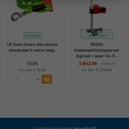
Tijdelijk
Leverbaar
uitverkocht
LB Tools Zware dike sterke
RODAC
sleepkabel 4 meter lang...
Koplampafstelapparaat
digitaal + laser Tüv R...
19,94
3.842,96
3.993,00
Ex. btw: € 16,48
Ex. btw: € 3.176,00
Schrijf je in voor onze
nieuwsbrief