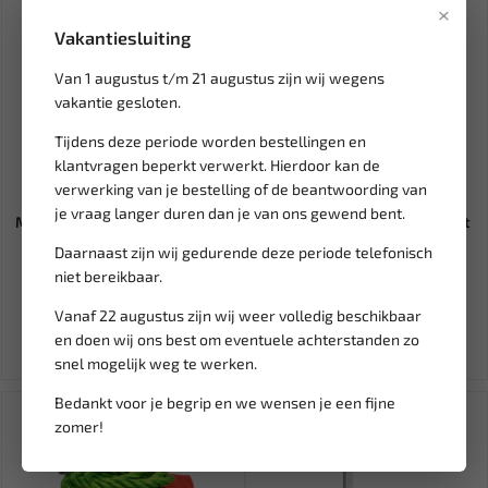
×
Vakantiesluiting
Van 1 augustus t/m 21 augustus zijn wij wegens
vakantie gesloten.
Tijdens deze periode worden bestellingen en
klantvragen beperkt verwerkt. Hierdoor kan de
verwerking van je bestelling of de beantwoording van
Leverbaar
Leverbaar
je vraag langer duren dan je van ons gewend bent.
MAGNA 1/4" Hybrid impact bit
FORCE 1/4" Doppenset 6 kant
Torx T40 (3st) 232326
4 t/m 14 mm 2133-5
Daarnaast zijn wij gedurende deze periode telefonisch
niet bereikbaar.
17,24
13,01
Vanaf 22 augustus zijn wij weer volledig beschikbaar
Ex. btw: € 14,25
Ex. btw: € 10,75
en doen wij ons best om eventuele achterstanden zo
snel mogelijk weg te werken.
Bedankt voor je begrip en we wensen je een fijne
SALE!
zomer!