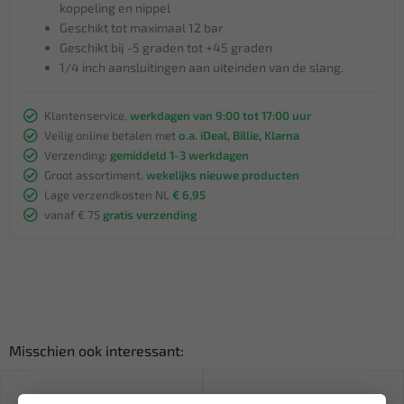
koppeling en nippel
Geschikt tot maximaal 12 bar
Geschikt bij -5 graden tot +45 graden
1/4 inch aansluitingen aan uiteinden van de slang.
Klantenservice,
werkdagen van 9:00 tot 17:00 uur
Veilig online betalen met
o.a. iDeal, Billie, Klarna
Verzending:
gemiddeld 1-3 werkdagen
Groot assortiment,
wekelijks nieuwe producten
Lage verzendkosten NL
€ 6,95
vanaf € 75
gratis verzending
Misschien ook interessant: