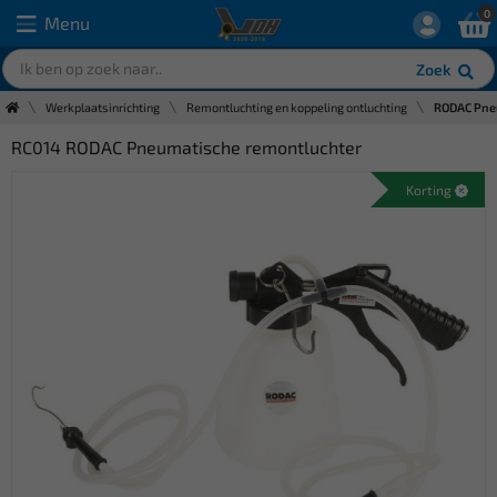
0
Menu
Zoek
Werkplaatsinrichting
Remontluchting en koppeling ontluchting
RODAC Pne
RC014 RODAC Pneumatische remontluchter
Korting