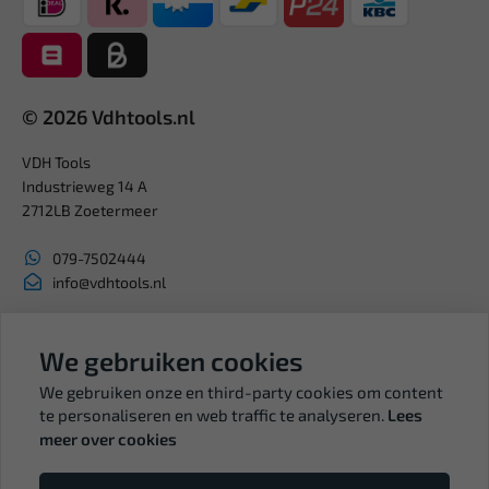
© 2026 Vdhtools.nl
VDH Tools
Industrieweg 14 A
2712LB Zoetermeer
079-7502444
info@vdhtools.nl
KVK: 27327513
BTW: NL819958657B01
We gebruiken cookies
We gebruiken onze en third-party cookies om content
te personaliseren en web traffic te analyseren.
Lees
meer over cookies
Volg ons