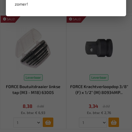
zomer!
SALE!
SALE!
Leverbaar
Leverbaar
FORCE Boutuitdraaier linkse
FORCE Krachtverloopdop 3/8"
tap (M3 - M18) 63005
(F) x 1/2" (M) 80934MP...
8,38
3,34
9,86
3,93
Ex. btw: € 6,93
Ex. btw: € 2,76