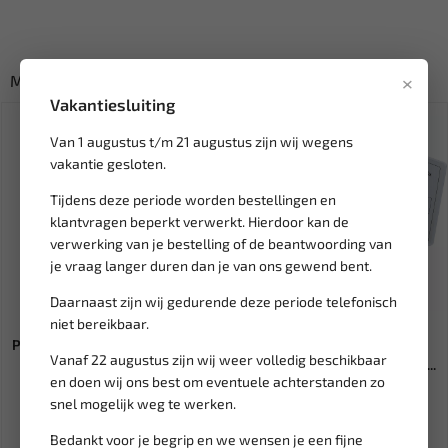
×
Misschien ook interessant:
Vakantiesluiting
Van 1 augustus t/m 21 augustus zijn wij wegens
vakantie gesloten.
Tijdens deze periode worden bestellingen en
klantvragen beperkt verwerkt. Hierdoor kan de
verwerking van je bestelling of de beantwoording van
je vraag langer duren dan je van ons gewend bent.
Daarnaast zijn wij gedurende deze periode telefonisch
Leverbaar
Leverbaar
niet bereikbaar.
PRESTO POLIJSTPASTA TUBE 70
BGS Carosseriemoeren /
Vanaf 22 augustus zijn wij weer volledig beschikbaar
GR 603192
speednuts assortiment 170-d...
en doen wij ons best om eventuele achterstanden zo
snel mogelijk weg te werken.
4,91
12,23
Ex. btw: € 4,06
Ex. btw: € 10,11
Bedankt voor je begrip en we wensen je een fijne