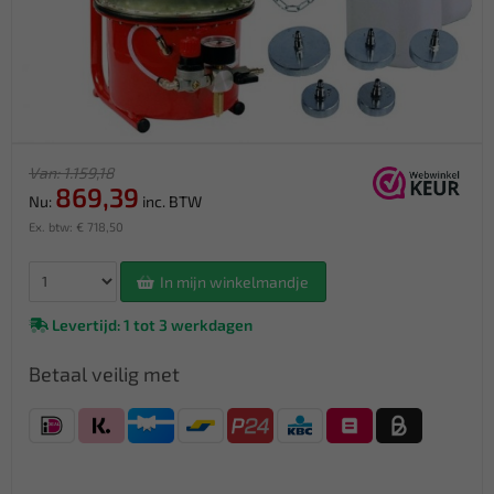
Van: 1.159,18
869,39
Nu:
inc. BTW
Ex. btw: € 718,50
In mijn winkelmandje
Levertijd: 1 tot 3 werkdagen
Betaal veilig met