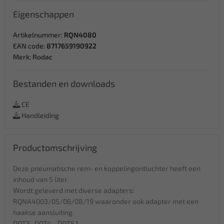
Eigenschappen
Artikelnummer:
RQN4080
EAN code:
8717659190922
Merk:
Rodac
Bestanden en downloads
CE
Handleiding
Productomschrijving
Deze pneumatische rem- en koppelingontluchter heeft een
inhoud van 5 liter.
Wordt geleverd met diverse adapters:
RQNA4003/05/06/08/19 waaronder ook adapter met een
haakse aansluiting.
DOT3 -DOT4 - DOT5.1