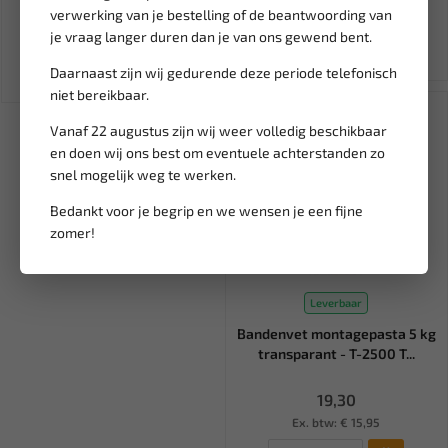
verwerking van je bestelling of de beantwoording van
13,11
842,16
15,43
2.054,58
je vraag langer duren dan je van ons gewend bent.
Ex. btw: € 10,84
Ex. btw: € 696,00
Daarnaast zijn wij gedurende deze periode telefonisch
niet bereikbaar.
Vanaf 22 augustus zijn wij weer volledig beschikbaar
en doen wij ons best om eventuele achterstanden zo
snel mogelijk weg te werken.
Bedankt voor je begrip en we wensen je een fijne
zomer!
Leverbaar
Bandenvet montagepasta 5 kg
transparant - T-2500 T...
19,30
Ex. btw: € 15,95