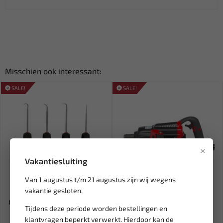
Misschien ook interessant:
SALE!
SALE!
×
Vakantiesluiting
Van 1 augustus t/m 21 augustus zijn wij wegens
Tijdelijk
Leverbaar
uitverkocht
vakantie gesloten.
FORCE Mini pick & haak set 4
RODAC 1" Slagmoersleutel
Tijdens deze periode worden bestellingen en
delig 904U4
3000 Nm RC765B
klantvragen beperkt verwerkt. Hierdoor kan de