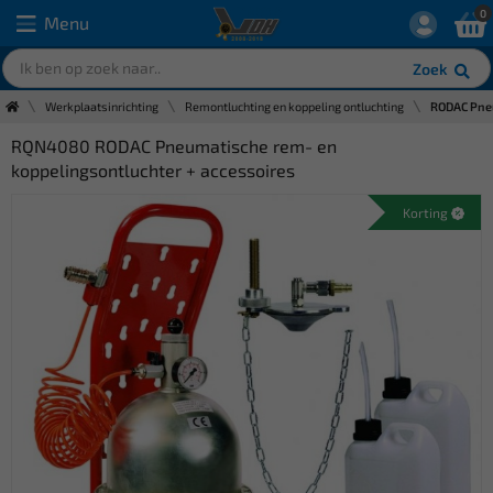
0
Menu
Zoek
Werkplaatsinrichting
Remontluchting en koppeling ontluchting
RODAC Pneu
RQN4080 RODAC Pneumatische rem- en
koppelingsontluchter + accessoires
Korting