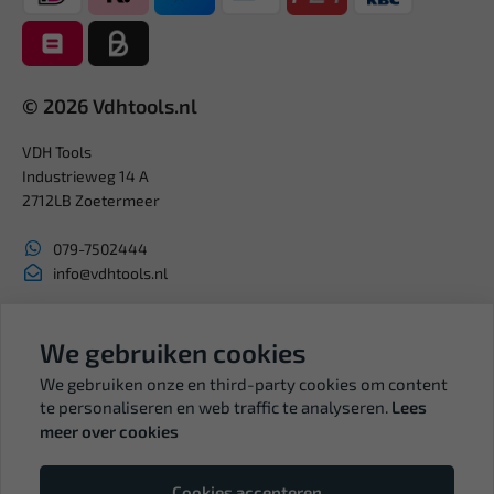
© 2026 Vdhtools.nl
VDH Tools
Industrieweg 14 A
2712LB Zoetermeer
079-7502444
info@vdhtools.nl
KVK: 27327513
We gebruiken cookies
BTW: NL819958657B01
We gebruiken onze en third-party cookies om content
te personaliseren en web traffic te analyseren.
Lees
meer over cookies
Volg ons
Cookies accepteren