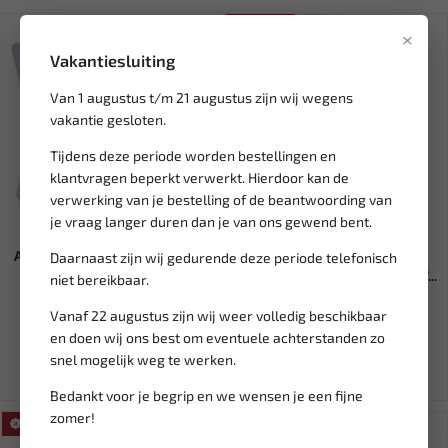
SALE!
×
Vakantiesluiting
Van 1 augustus t/m 21 augustus zijn wij wegens
vakantie gesloten.
Tijdens deze periode worden bestellingen en
klantvragen beperkt verwerkt. Hierdoor kan de
verwerking van je bestelling of de beantwoording van
je vraag langer duren dan je van ons gewend bent.
Leverbaar
Leverbaar
ASTA Assortiment veerpennen
BGS Timingset ketting
Daarnaast zijn wij gedurende deze periode telefonisch
R-clip 2,4 - 4mm A-TC5...
stelsleutel voor VAG BGS-887...
niet bereikbaar.
Vanaf 22 augustus zijn wij weer volledig beschikbaar
8,95
39,48
46,45
en doen wij ons best om eventuele achterstanden zo
Ex. btw: € 7,40
Ex. btw: € 32,63
snel mogelijk weg te werken.
Bedankt voor je begrip en we wensen je een fijne
zomer!
SALE!
SALE!