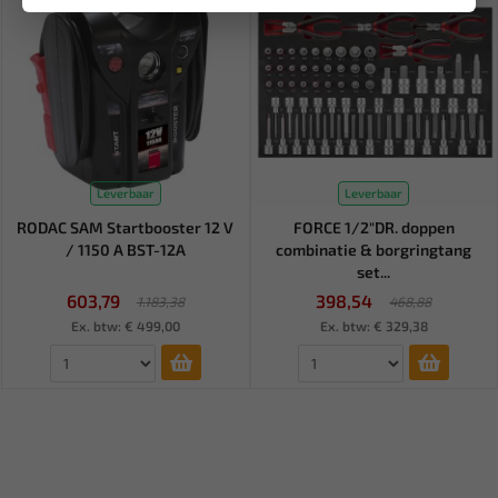
Leverbaar
Leverbaar
RODAC SAM Startbooster 12 V
FORCE 1/2"DR. doppen
/ 1150 A BST-12A
combinatie & borgringtang
set...
603,79
398,54
1.183,38
468,88
Ex. btw: € 499,00
Ex. btw: € 329,38