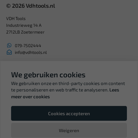
© 2026 Vdhtools.nl
VDH Tools
Industrieweg 14 A
2712LB Zoetermeer
079-7502444
info@vdhtools.nl
KVK: 27327513
BTW: NL819958657B01
We gebruiken cookies
We gebruiken onze en third-party cookies om content
te personaliseren en web traffic te analyseren.
Lees
meer over cookies
Volg ons
Cookies accepteren
Weigeren
© Copyright VDH Tools 2026 - een webshop van