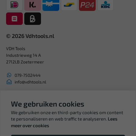
© 2026 Vdhtools.nl
VDH Tools
Industrieweg 14 A
2712LB Zoetermeer
079-7502444
info@vdhtools.nl
KVK: 27327513
BTW: NL819958657B01
We gebruiken cookies
We gebruiken onze en third-party cookies om content
te personaliseren en web traffic te analyseren.
Lees
meer over cookies
Volg ons