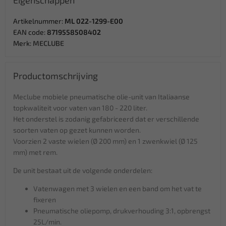
Eigenschappen
Artikelnummer:
ML 022-1299-E00
EAN code:
8719558508402
Merk:
MECLUBE
Productomschrijving
Meclube mobiele pneumatische olie-unit van Italiaanse
topkwaliteit voor vaten van 180 - 220 liter.
Het onderstel is zodanig gefabriceerd dat er verschillende
soorten vaten op gezet kunnen worden.
Voorzien 2 vaste wielen (Ø 200 mm) en 1 zwenkwiel (Ø 125
mm) met rem.
De unit bestaat uit de volgende onderdelen:
Vatenwagen met 3 wielen en een band om het vat te
fixeren
Pneumatische oliepomp, drukverhouding 3:1, opbrengst
25L/min.