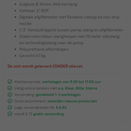
Zuigbuis Ø 34mm, 940 mm lang
Vatmoer 2" BSP
Digitale afgiftemeter met flexibele uitloop en non-drip
nozzle
1/2" Aansluitnippels tussen pomp, slang en afgiftemeter
Stalen veerretour slanghaspel met 10 meter olieslang
en verbindingsslang naar de pomp
Polyurethane afdichtingen
Gewicht 47 kg.
De unit wordt geleverd ZONDER olievat.
Klantenservice,
werkdagen van 9:00 tot 17:00 uur
Veilig online betalen met
o.a. iDeal, Billie, Klarna
Verzending:
gemiddeld 1-3 werkdagen
Groot assortiment,
wekelijks nieuwe producten
Lage verzendkosten NL
€ 6,95
vanaf € 75
gratis verzending