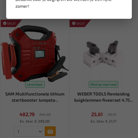
zomer!
SALE!
SALE!
Leverbaar
Niet op voorraad
SAM Multifunctionele lithium
WEBER TOOLS Remleiding
startbooster Jumpsta...
buigklemmen fixeerset 4.75...
482,79
25,61
941,38
30,13
Ex. btw: € 399,00
Ex. btw: € 21,17