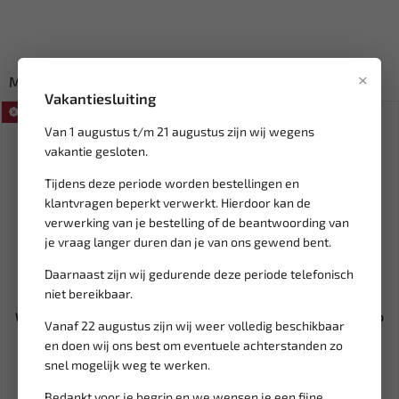
×
Misschien ook interessant:
Vakantiesluiting
SALE!
SALE!
Van 1 augustus t/m 21 augustus zijn wij wegens
vakantie gesloten.
Tijdens deze periode worden bestellingen en
klantvragen beperkt verwerkt. Hierdoor kan de
verwerking van je bestelling of de beantwoording van
je vraag langer duren dan je van ons gewend bent.
Daarnaast zijn wij gedurende deze periode telefonisch
Leverbaar
Leverbaar
niet bereikbaar.
WEBER TOOLS Magneet pick-
5in1 Petrol Detox Cleaner Pro
Vanaf 22 augustus zijn wij weer volledig beschikbaar
up tool uitschuifbaar 0,5...
1ltr 687109
en doen wij ons best om eventuele achterstanden zo
snel mogelijk weg te werken.
4,06
49,72
4,78
58,49
Bedankt voor je begrip en we wensen je een fijne
Ex. btw: € 3,36
Ex. btw: € 41,09