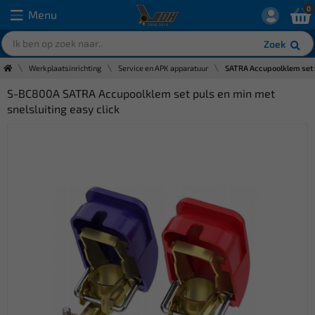
0
Menu
Zoek
Werkplaatsinrichting
Service en APK apparatuur
SATRA Accupoolklem set p
S-BC800A SATRA Accupoolklem set puls en min met
snelsluiting easy click