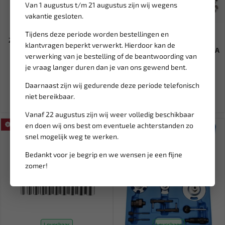
Van 1 augustus t/m 21 augustus zijn wij wegens
vakantie gesloten.
Leverbaar
Leverbaar
Tijdens deze periode worden bestellingen en
ZEKERING TYPE JAP-AS 50A (1
SATRA Schroefdraad
klantvragen beperkt verwerkt. Hierdoor kan de
ST) BL-SL050AS
Reparatie set M5 X 0.8 S-X38A
verwerking van je bestelling of de beantwoording van
je vraag langer duren dan je van ons gewend bent.
5,74
11,95
Daarnaast zijn wij gedurende deze periode telefonisch
Ex. btw: € 4,74
Ex. btw: € 9,88
niet bereikbaar.
Vanaf 22 augustus zijn wij weer volledig beschikbaar
en doen wij ons best om eventuele achterstanden zo
SALE!
SALE!
snel mogelijk weg te werken.
Bedankt voor je begrip en we wensen je een fijne
zomer!
Leverbaar
Leverbaar