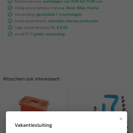
Klantenservice,
werkdagen van 9:00 tot 17:00 uur
Veilig online betalen met
o.a. iDeal, Billie, Klarna
Verzending:
gemiddeld 1-3 werkdagen
Groot assortiment,
wekelijks nieuwe producten
Lage verzendkosten NL
€ 6,95
vanaf € 75
gratis verzending
Misschien ook interessant:
×
Vakantiesluiting