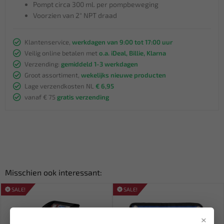
Pompt circa 300 ml. per pompbeweging
Voorzien van 2" NPT draad
Klantenservice,
werkdagen van 9:00 tot 17:00 uur
Veilig online betalen met
o.a. iDeal, Billie, Klarna
Verzending:
gemiddeld 1-3 werkdagen
Groot assortiment,
wekelijks nieuwe producten
Lage verzendkosten NL
€ 6,95
vanaf € 75
gratis verzending
Misschien ook interessant:
SALE!
SALE!
×