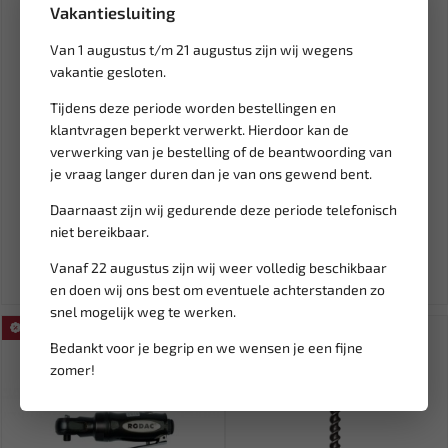
Vakantiesluiting
Van 1 augustus t/m 21 augustus zijn wij wegens
vakantie gesloten.
Tijdens deze periode worden bestellingen en
klantvragen beperkt verwerkt. Hierdoor kan de
Leverbaar
Leverbaar
verwerking van je bestelling of de beantwoording van
WEBER TOOLS Advance
WEBER TOOLS
je vraag langer duren dan je van ons gewend bent.
airconditioning service
Beschermbekken-set voor
appara...
bankschroef 10...
Daarnaast zijn wij gedurende deze periode telefonisch
4.112,97
20,47
4.838,79
24,08
niet bereikbaar.
Ex. btw: € 3.399,15
Ex. btw: € 16,92
Vanaf 22 augustus zijn wij weer volledig beschikbaar
en doen wij ons best om eventuele achterstanden zo
snel mogelijk weg te werken.
SALE!
Bedankt voor je begrip en we wensen je een fijne
zomer!