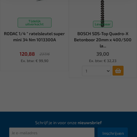
Tijdelijk
uitverkocht
Leverbaar
RODAC 1/4 " ratelsleutel super
BOSCH SDS-Top Quadro-X
mini 34 Nm 1013300A
Betonboor 20mm x 400/500
la...
120,88
39,00
237,16
Ex. btw: € 99,90
Ex. btw: € 32,23
Schrijf je in voor onze
nieuwsbrief
Inschrijven