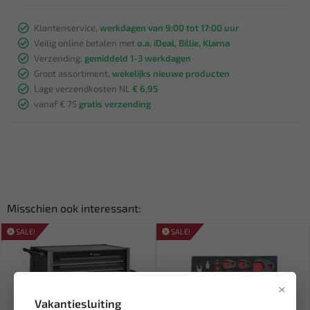
Klantenservice,
werkdagen van 9:00 tot 17:00 uur
Veilig online betalen met
o.a. iDeal, Billie, Klarna
Verzending:
gemiddeld 1-3 werkdagen
Groot assortiment,
wekelijks nieuwe producten
Lage verzendkosten NL
€ 6,95
vanaf € 75
gratis verzending
Misschien ook interessant:
SALE!
SALE!
×
Vakantiesluiting