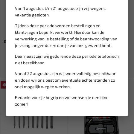
Van 1 augustus t/m 21 augustus zijn wij wegens
vakantie gesloten.
Tijdens deze periode worden bestellingen en
Leverbaar
Leverbaar
klantvragen beperkt verwerkt. Hierdoor kan de
FORCE Jumbo
WEBER TOOLS Crowfoot
verwerking van je bestelling of de beantwoording van
gereedschapswagen 607-delig
moersleutel master set WT-
je vraag langer duren dan je van ons gewend bent.
(Foam) ges...
846...
3.661,46
143,48
4.307,60
168,80
Daarnaast zijn wij gedurende deze periode telefonisch
Ex. btw: € 3.026,00
Ex. btw: € 118,58
niet bereikbaar.
Vanaf 22 augustus zijn wij weer volledig beschikbaar
en doen wij ons best om eventuele achterstanden zo
SALE!
SALE!
snel mogelijk weg te werken.
Bedankt voor je begrip en we wensen je een fijne
zomer!