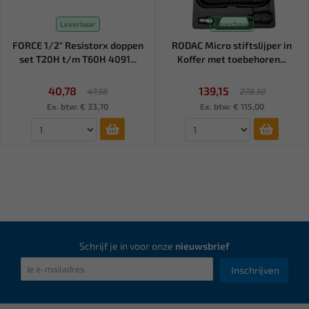
Leverbaar
Leverbaar
FORCE 1/2" Resistorx doppen
RODAC Micro stiftslijper in
set T20H t/m T60H 4091...
Koffer met toebehoren...
40,78
139,15
47,98
278,30
Ex. btw: € 33,70
Ex. btw: € 115,00
Schrijf je in voor onze
nieuwsbrief
Inschrijven