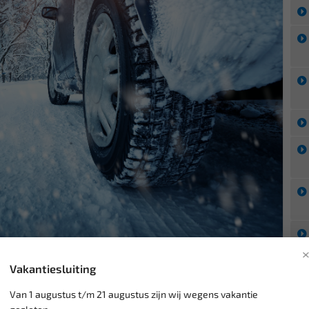
nterartikelen voor je auto, om je veilig en comfortabel te
Vakantiesluiting
Ar
anden.
Van 1 augustus t/m 21 augustus zijn wij wegens vakantie
ier, krabber, anti-vries tester, startboosters.