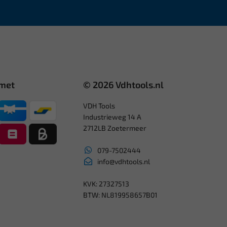
 met
© 2026 Vdhtools.nl
VDH Tools
Industrieweg 14 A
2712LB Zoetermeer
079-7502444
info@vdhtools.nl
KVK: 27327513
BTW: NL819958657B01