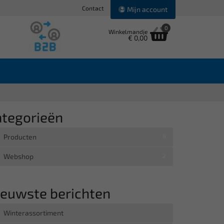
Contact
Mijn account
0
Winkelmandje
€ 0,00
ategorieën
Producten
6
Webshop
2
ieuwste berichten
Winterassortiment