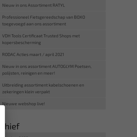
Nieuw in ons Assortiment RATYL
Professioneel Fietsgereedschap van BOXO
toegevoegd aan ons assortiment
VDH Tools Certificaat Trusted Shops met
kopersbescherming
RODAC Acties maart / april 2021
Nieuw in ons assortiment AUTOGLYM Poetsen,
polijsten, reinigen en meer!
Uitbreiding assortiment kabelschoenen en
zekeringen klein verpakt
Nieuwe webshop live!
×
chief