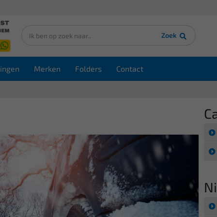
Zoek
ingen
Merken
Folders
Contact
C
N