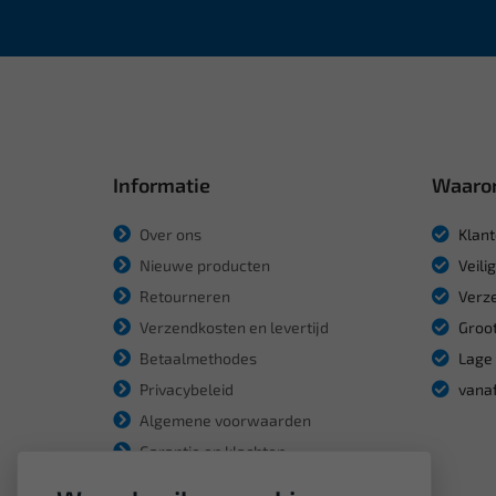
Informatie
Waaro
Over ons
Klant
Nieuwe producten
Veili
Retourneren
Verze
Verzendkosten en levertijd
Groot
Betaalmethodes
Lage 
Privacybeleid
vanaf
Algemene voorwaarden
Garantie en klachten