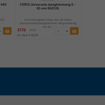
p 48V
FORCE Universele slangklemtang 0 ~
65 mm 9G0126
60,0
Force slangklem tang voor de meest
voorkomende slangklemmen. Vergrendeling
om de...
27,72
32,61
Ex. btw: € 22,91