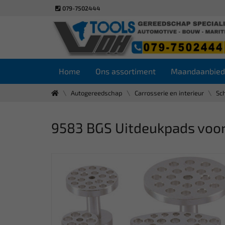
079-7502444
Home
Ons assortiment
Maandaanbied
Autogereedschap
Carrosserie en interieur
Sc
9583 BGS Uitdeukpads voor