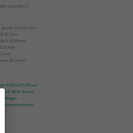
 865-6 en 865-7
, groot: 32 x 16 mm
: Ø 32 mm
ddeld: Ø 19 mm
 Ø 13 mm
 13 mm
: max. Ø 14 mm
an 9:00 tot 17:00 uur
 iDeal, Billie, Klarna
×
werkdagen
s nieuwe producten
95