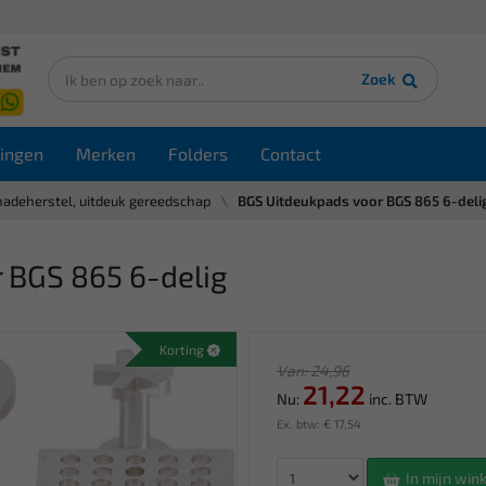
Zoek
ingen
Merken
Folders
Contact
hadeherstel, uitdeuk gereedschap
BGS Uitdeukpads voor BGS 865 6-deli
 BGS 865 6-delig
Korting
Van: 24,96
21,22
Nu:
inc. BTW
Ex. btw: € 17,54
In mijn wi