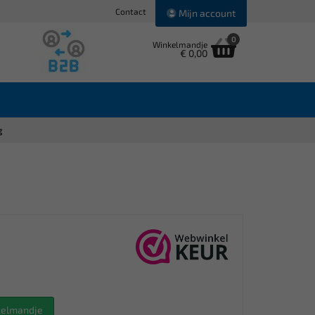
Contact
Mijn account
0
Winkelmandje
€ 0,00
g
nkelmandje