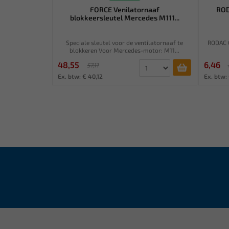
FORCE Venilatornaaf
ROD
blokkeersleutel Mercedes M111...
Speciale sleutel voor de ventilatornaaf te
RODAC O
blokkeren Voor Mercedes-motor: M11...
48,55
6,46
57,11
Ex. btw: € 40,12
Ex. btw: