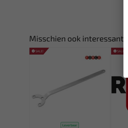
Misschien ook interessant:
SALE!
SALE!
Leverbaar