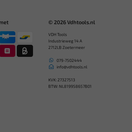
 met
© 2026 Vdhtools.nl
VDH Tools
Industrieweg 14 A
2712LB Zoetermeer
079-7502444
info@vdhtools.nl
KVK: 27327513
BTW: NL819958657B01