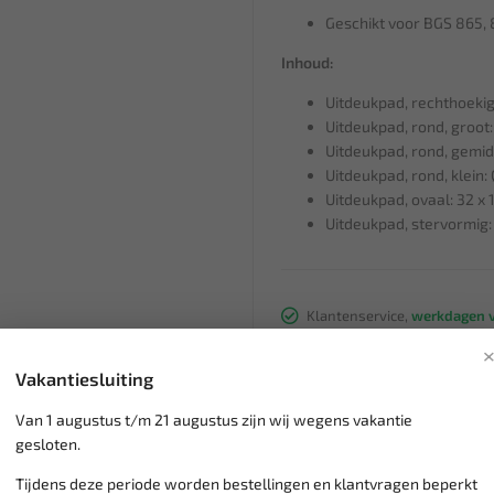
Geschikt voor BGS 865,
Inhoud:
Uitdeukpad, rechthoekig
Uitdeukpad, rond, groot
Uitdeukpad, rond, gemi
Uitdeukpad, rond, klein:
Uitdeukpad, ovaal: 32 x
Uitdeukpad, stervormig
Klantenservice,
werkdagen v
Veilig online betalen met
o.a.
Verzending:
gemiddeld 1-3 
Vakantiesluiting
Groot assortiment,
wekelijk
Lage verzendkosten NL
€ 6,
Van 1 augustus t/m 21 augustus zijn wij wegens vakantie
vanaf € 75
gratis verzending
gesloten.
Tijdens deze periode worden bestellingen en klantvragen beperkt