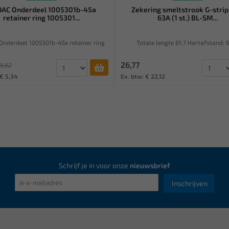
AC Onderdeel 1005301b-45a
Zekering smeltstrook G-stri
retainer ring 1005301...
63A (1 st.) BL-SM...
nderdeel 1005301b-45a retainer ring
Totale lengte 81,7 Hartafstand: 
26,77
8,62
 € 5,34
Ex. btw: € 22,12
Schrijf je in voor onze
nieuwsbrief
Inschrijven