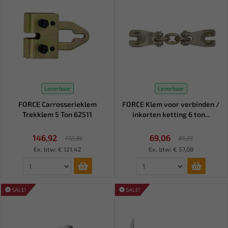
Leverbaar
Leverbaar
FORCE Carrosserieklem
FORCE Klem voor verbinden /
Trekklem 5 Ton 62511
inkorten ketting 6 ton...
146,92
69,06
172,85
81,25
Ex. btw: € 121,42
Ex. btw: € 57,08
SALE!
SALE!