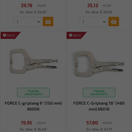
29,78
35,12
35,03
41,32
Ex. btw: € 24,61
Ex. btw: € 29,03
SALE!
SALE!
Tijdelijk
Tijdelijk
uitverkocht
uitverkocht
FORCE C-griptang 6" (150 mm)
FORCE C-Griptang 18" (460
66006
mm) 66018
19,95
57,80
23,47
68,00
Ex. btw: € 16,49
Ex. btw: € 47,77