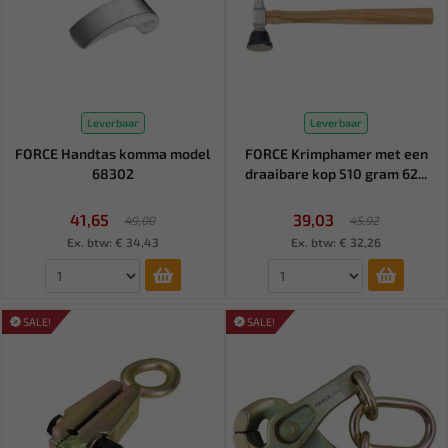
Leverbaar
Leverbaar
FORCE Handtas komma model
FORCE Krimphamer met een
68302
draaibare kop 510 gram 62...
41,65
39,03
49,00
45,92
Ex. btw: € 34,43
Ex. btw: € 32,26
SALE!
SALE!