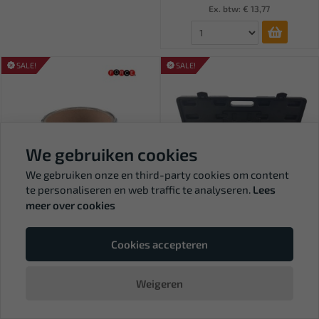
Ex. btw: € 13,77
SALE!
SALE!
We gebruiken cookies
We gebruiken onze en third-party cookies om content
te personaliseren en web traffic te analyseren.
Lees
Tijdelijk
meer over cookies
uitverkocht
Leverbaar
FORCE Autoruit snijdraad
WEBER TOOLS Slagtrekker 4
vierkant, rol van 50 mete...
KG. 9-delig WT-665B
Cookies accepteren
31,01
61,20
36,48
72,00
Weigeren
Ex. btw: € 25,63
Ex. btw: € 50,58