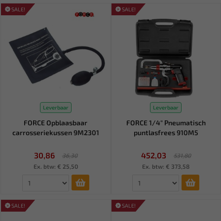
SALE!
SALE!
Leverbaar
Leverbaar
FORCE Opblaasbaar
FORCE 1/4" Pneumatisch
carrosseriekussen 9M2301
puntlasfrees 910M5
30,86
452,03
36,30
531,80
Ex. btw: € 25,50
Ex. btw: € 373,58
SALE!
SALE!