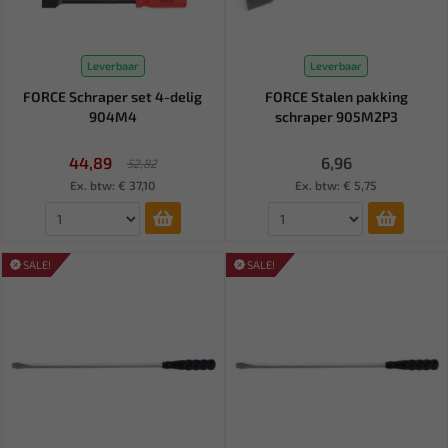
Leverbaar
Leverbaar
FORCE Schraper set 4-delig
FORCE Stalen pakking
904M4
schraper 905M2P3
44,89
6,96
52,82
Ex. btw: € 37,10
Ex. btw: € 5,75
SALE!
SALE!