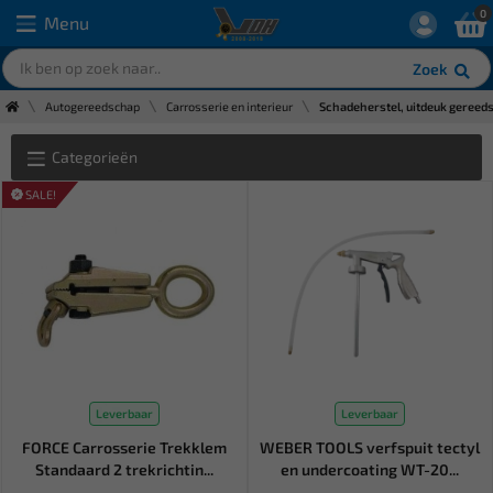
0
Menu
Zoek
Autogereedschap
Carrosserie en interieur
Schadeherstel, uitdeuk gereed
Categorieën
SALE!
Leverbaar
Leverbaar
FORCE Carrosserie Trekklem
WEBER TOOLS verfspuit tectyl
Standaard 2 trekrichtin...
en undercoating WT-20...