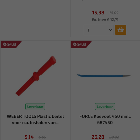
15,38
18,09
Ex. btw: € 12,71
SALE!
SALE!
Leverbaar
Leverbaar
WEBER TOOLS Plastic beitel
FORCE Koevoet 450 mmL
voor o.a. loshalen van...
687450
5,14
26,28
6,05
30,92