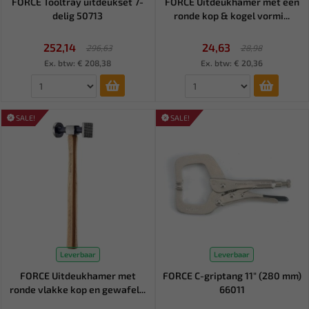
FORCE Tooltray uitdeukset 7-
FORCE Uitdeukhamer met een
delig 50713
ronde kop & kogel vormi...
252,14
24,63
296,63
28,98
Ex. btw: € 208,38
Ex. btw: € 20,36
SALE!
SALE!
Leverbaar
Leverbaar
FORCE Uitdeukhamer met
FORCE C-griptang 11" (280 mm)
ronde vlakke kop en gewafel...
66011