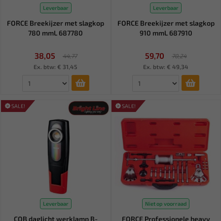
Leverbaar
Leverbaar
FORCE Breekijzer met slagkop
FORCE Breekijzer met slagkop
780 mmL 687780
910 mmL 687910
38,05
59,70
44,77
70,24
Ex. btw: € 31,45
Ex. btw: € 49,34
SALE!
SALE!
Leverbaar
Niet op voorraad
COB daglicht werklamp B-
FORCE Professionele heavy