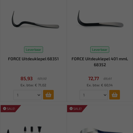
Leverbaar
Leverbaar
FORCE Uitdeuklepel 68351
FORCE Uitdeuklepel 401 mmL
68352
85,93
72,77
101,10
85,61
Ex. btw: € 71,02
Ex. btw: € 60,14
SALE!
SALE!