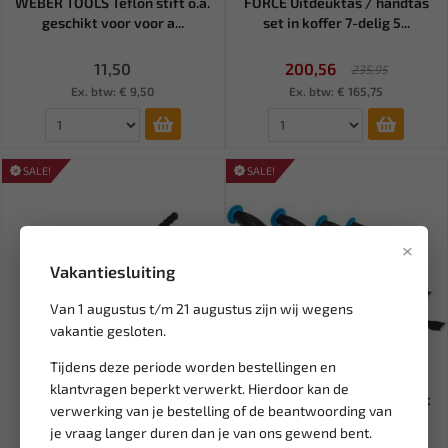
WEBER TOOLS Teflon stift o.a.
FORCE Uitdeuktas / handtas
geschikt voor voor a...
set in koffer 7-delig 5...
11,50
200,56
235,95
Ex. btw: € 9,50
Ex. btw: € 165,75
SALE!
SALE!
×
Vakantiesluiting
Van 1 augustus t/m 21 augustus zijn wij wegens
vakantie gesloten.
Tijdens deze periode worden bestellingen en
Leverbaar
Leverbaar
klantvragen beperkt verwerkt. Hierdoor kan de
FORCE Breekijzer 910 mm
WEBER TOOLS Breekijzer set
verwerking van je bestelling of de beantwoording van
687910A
met slagkop 4-delig WT-...
je vraag langer duren dan je van ons gewend bent.