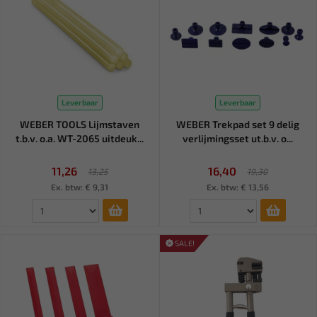
Leverbaar
Leverbaar
WEBER TOOLS Lijmstaven
WEBER Trekpad set 9 delig
t.b.v. o.a. WT-2065 uitdeuk...
verlijmingsset ut.b.v. o...
11,26
16,40
13,25
19,30
Ex. btw: € 9,31
Ex. btw: € 13,56
SALE!