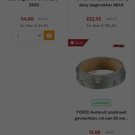
5600
duty slagtrekker 664A
54,00
222,93
63,53
262,27
Ex. btw: € 44,63
Ex. btw: € 184,24
SALE!
Leverbaar
FORCE Autoruit snijdraad
gevlochten, rol van 50 me...
16,66
19,60