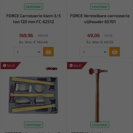
Leverbaar
Leverbaar
FORCE Carrosserie klem 3/5
FORCE Verstelbare carrosserie
ton 120 mm FC-62512
vijlhouder 65701
169,96
49,06
199,95
57,72
Ex. btw: € 140,46
Ex. btw: € 40,55
SALE!
SALE!
Leverbaar
Leverbaar