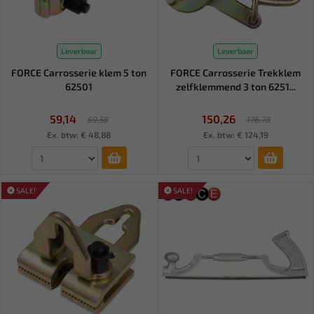
Leverbaar
Leverbaar
FORCE Carrosserie klem 5 ton
FORCE Carrosserie Trekklem
62501
zelfklemmend 3 ton 6251...
59,14
150,26
69,58
176,78
Ex. btw: € 48,88
Ex. btw: € 124,19
SALE!
SALE!