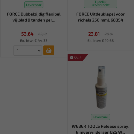
Tijdelijk
Leverbaar
uitverkocht
FORCE Dubbelzijdig flexibel
FORCE Uitdeuklepel voor
vijlblad 9 tanden per...
richels 250 mmL 68354
53,64
23,81
63,10
28,01
Ex. btw: € 44,33
Ex. btw: € 19,68
SALE!
Leverbaar
WEBER TOOLS Release spray,
lijmverwijderaar UZS W...