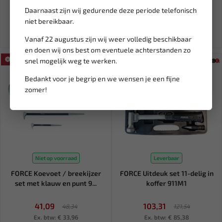
39,80
23,55
46,83
27,71
Daarnaast zijn wij gedurende deze periode telefonisch
Ex. btw: € 32,90
Ex. btw: € 19,47
niet bereikbaar.
Vanaf 22 augustus zijn wij weer volledig beschikbaar
en doen wij ons best om eventuele achterstanden zo
SALE!
SALE!
snel mogelijk weg te werken.
Bedankt voor je begrip en we wensen je een fijne
zomer!
Niet op voorraad
Leverbaar
FORCE Koevoet / breekijzer
FORCE Uitdeuk set 11-delig in
set met klauw en punt 9...
koffer 911M1
41,09
103,31
48,34
121,54
Ex. btw: € 33,96
Ex. btw: € 85,38