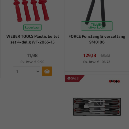
Tijdelijk
Leverbaar
uitverkocht
WEBER TOOLS Plastic beitel
FORCE Ponstang & verzettang
set 4-delig WT-2065-15
9M0106
11,98
129,13
151,92
Ex. btw: € 9,90
Ex. btw: € 106,72
SALE!