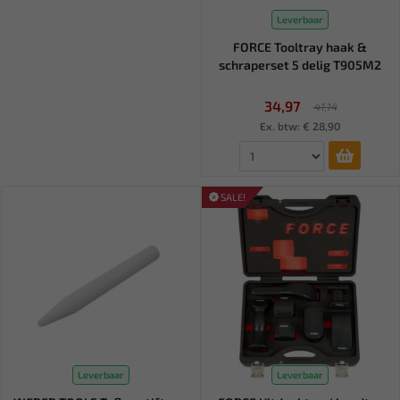
Leverbaar
FORCE Tooltray haak &
schraperset 5 delig T905M2
34,97
41,14
Ex. btw: € 28,90
SALE!
Leverbaar
Leverbaar