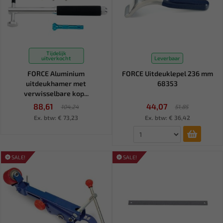
Tijdelijk
uitverkocht
Leverbaar
FORCE Aluminium
FORCE Uitdeuklepel 236 mm
uitdeukhamer met
68353
verwisselbare kop...
88,61
44,07
104,24
51,85
Ex. btw: € 73,23
Ex. btw: € 36,42
SALE!
SALE!