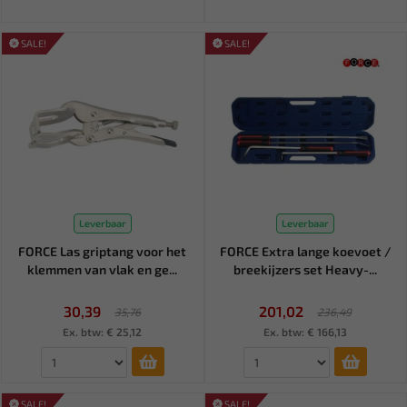
SALE!
SALE!
Leverbaar
Leverbaar
FORCE Las griptang voor het
FORCE Extra lange koevoet /
klemmen van vlak en ge...
breekijzers set Heavy-...
30,39
201,02
35,76
236,49
Ex. btw: € 25,12
Ex. btw: € 166,13
SALE!
SALE!