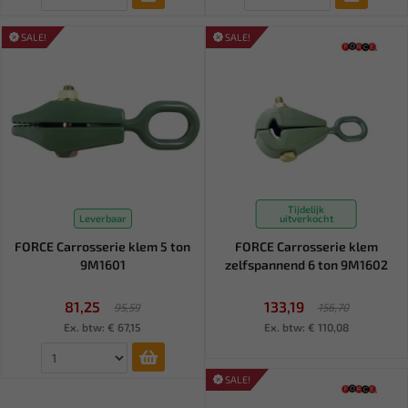
SALE!
SALE!
Tijdelijk
Leverbaar
uitverkocht
FORCE Carrosserie klem 5 ton
FORCE Carrosserie klem
9M1601
zelfspannend 6 ton 9M1602
81,25
133,19
95,59
156,70
Ex. btw: € 67,15
Ex. btw: € 110,08
SALE!