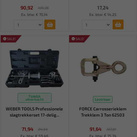
90,92
17,24
106,96
Ex. btw: € 75,14
Ex. btw: € 14,25
SALE!
SALE!
Tijdelijk
uitverkocht
Leverbaar
WEBER TOOLS Professionele
FORCE Carrosserieklem
slagtrekkerset 17-delig...
Trekklem 3 Ton 62503
71,94
91,64
84,64
107,81
Ex. btw: € 59,46
Ex. btw: € 75,74