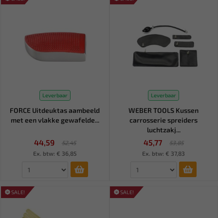
Leverbaar
Leverbaar
FORCE Uitdeuktas aambeeld
WEBER TOOLS Kussen
met een vlakke gewafelde...
carrosserie spreiders
luchtzakj...
44,59
45,77
52,45
53,85
Ex. btw: € 36,85
Ex. btw: € 37,83
SALE!
SALE!