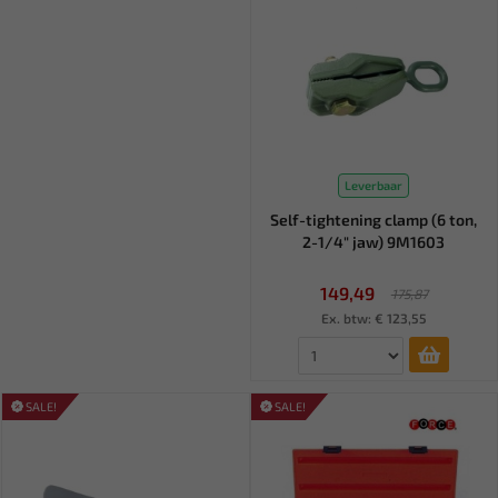
Leverbaar
Self-tightening clamp (6 ton,
2-1/4" jaw) 9M1603
149,49
175,87
Ex. btw: € 123,55
SALE!
SALE!