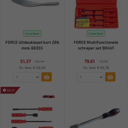
Leverbaar
Leverbaar
FORCE Uitdeuklepel kort 286
FORCE Multifunctionele
mmL 68355
schraper set 904U1
51,37
79,61
60,44
93,65
Ex. btw: € 42,46
Ex. btw: € 65,79
SALE!