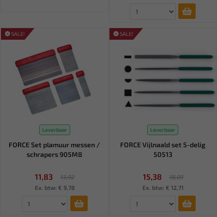
SALE!
SALE!
Leverbaar
Leverbaar
FORCE Set plamuur messen /
FORCE Vijlnaald set 5-delig
schrapers 905M8
50513
11,83
15,38
13,92
18,09
Ex. btw: € 9,78
Ex. btw: € 12,71