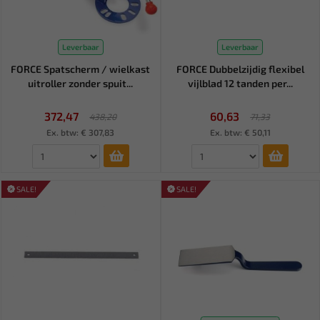
Leverbaar
Leverbaar
FORCE Spatscherm / wielkast
FORCE Dubbelzijdig flexibel
uitroller zonder spuit...
vijlblad 12 tanden per...
372,47
60,63
438,20
71,33
Ex. btw: € 307,83
Ex. btw: € 50,11
SALE!
SALE!