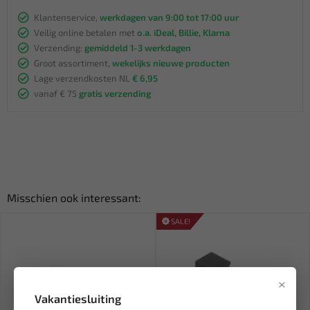
Klantenservice,
werkdagen van 9:00 tot 17:00 uur
Veilig online betalen met
o.a. iDeal, Billie, Klarna
Verzending:
gemiddeld 1-3 werkdagen
Groot assortiment,
wekelijks nieuwe producten
Lage verzendkosten NL
€ 6,95
vanaf € 75
gratis verzending
Misschien ook interessant:
SALE!
×
Vakantiesluiting