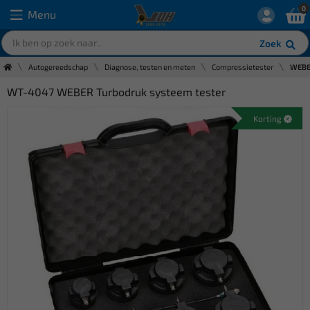
0
Menu
Zoek
Autogereedschap
Diagnose, testen en meten
Compressietester
WEBER
WT-4047 WEBER Turbodruk systeem tester
Korting