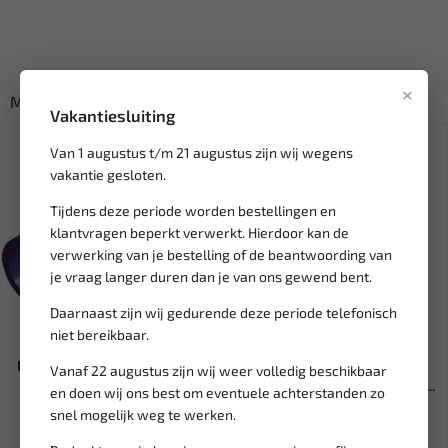
×
Misschien ook interessant:
Vakantiesluiting
SALE!
Van 1 augustus t/m 21 augustus zijn wij wegens
vakantie gesloten.
Tijdens deze periode worden bestellingen en
klantvragen beperkt verwerkt. Hierdoor kan de
verwerking van je bestelling of de beantwoording van
je vraag langer duren dan je van ons gewend bent.
Daarnaast zijn wij gedurende deze periode telefonisch
niet bereikbaar.
Leverbaar
Leverbaar
PVC KABELSCHOEN 562 PIGGY
WEBER TOOLS Remzuiger
Vanaf 22 augustus zijn wij weer volledig beschikbaar
BACK BLAUW 6,3X0,8 (50 S...
terugstel set 22-delig WT-33...
en doen wij ons best om eventuele achterstanden zo
snel mogelijk weg te werken.
19,94
61,61
72,48