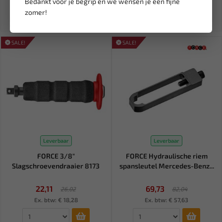
Bedankt voor je begrip en we wensen je een fijne
Ex. btw: € 16,48
Ex. btw: € 50,92
zomer!
SALE!
SALE!
Leverbaar
Leverbaar
FORCE 3/8"
FORCE Hydraulische riem
Slagschroevendraaier 8173
spansleutel Mercedes-Benz...
22,11
69,73
26,02
82,04
Ex. btw: € 18,28
Ex. btw: € 57,63