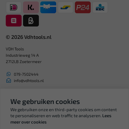
© 2026 Vdhtools.nl
VDH Tools
Industrieweg 14 A
2712LB Zoetermeer
079-7502444
info@vdhtools.nl
KVK: 27327513
BTW: NL819958657B01
We gebruiken cookies
We gebruiken onze en third-party cookies om content
te personaliseren en web traffic te analyseren.
Lees
meer over cookies
Volg ons