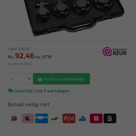
Van: 108,78
92,46
Nu:
inc. BTW
Ex. btw: € 76,42
In mijn winkelmandje
Levertijd: 1 tot 3 werkdagen
Betaal veilig met