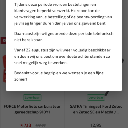
Tijdens deze periode worden bestellingen en
klantvragen beperkt verwerkt. Hierdoor kan de
9,95
10,76
13,46
verwerking van je bestelling of de beantwoording van
Ex. btw: € 8,22
Ex. btw: € 8,90
je vraag langer duren dan je van ons gewend bent.
Daarnaast zijn wij gedurende deze periode telefonisch
niet bereikbaar.
SALE!
Vanaf 22 augustus zijn wij weer volledig beschikbaar
en doen wij ons best om eventuele achterstanden zo
snel mogelijk weg te werken.
Bedankt voor je begrip en we wensen je een fijne
zomer!
Leverbaar
Leverbaar
FORCE Motorfiets carburateur
SATRA Timingset Ford Zetec
gereedschap 910Y1
en Zetec SE en Mazda /...
147,13
12,95
173,09