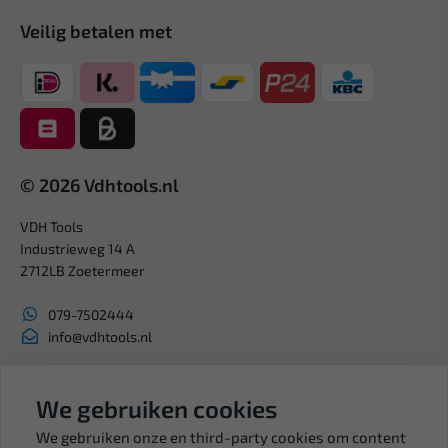
Veilig betalen met
© 2026 Vdhtools.nl
VDH Tools
Industrieweg 14 A
2712LB Zoetermeer
079-7502444
info@vdhtools.nl
KVK: 27327513
BTW: NL819958657B01
We gebruiken cookies
We gebruiken onze en third-party cookies om content