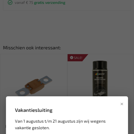
vanaf € 75
gratis verzending
Misschien ook interessant:
SALE!
×
Vakantiesluiting
Leverbaar
Leverbaar
Van 1 augustus t/m 21 augustus zijn wij wegens
MTA Powerval CAL4 zekering
MOTIP underbody coating
vakantie gesloten.
600A-1200A CAL4
bitumen spray 500ml (1st.)...