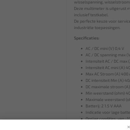
wisselspanning, wisselstroom
Deze multimeter is uitgerust 
inclusief testkabel.
De perfecte keuze voor servic
industriële toepassingen.
Specificaties:
AC / DC mini (V) 0,4 V
AC / DC spanning max (V
Intensiteit AC / DC max 
Intensiteit AC mini (A) 4
Max AC Stroom (A) 400 
DC intensiteit Min (A) 4
DC maximale stroom (A)
Min weerstand (ohm) 4
Maximale weerstand (
Batterij: 2 1.5 V AAA
Indicatie voor lage batt
Opslag condities: van -
Veiligheidscategorie: CA