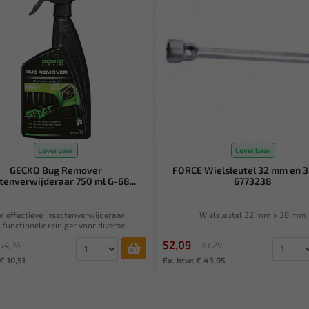
Leverbaar
Leverbaar
GECKO Bug Remover
FORCE Wielsleutel 32 mm en 
tenverwijderaar 750 ml G-68...
6773238
r effectieve insectenverwijderaar
Wielsleutel 32 mm x 38 mm
functionele reiniger voor diverse...
52,09
14,96
61,29
€ 10,51
Ex. btw: € 43,05