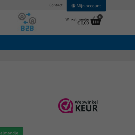
Contact
Mijn account
0
Winkelmandje
€ 0,00
nkelmandje