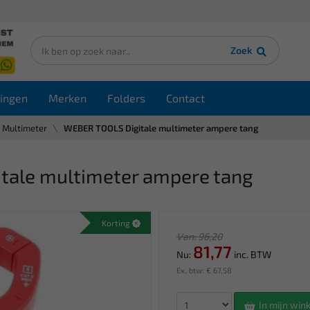
Zoek
ingen
Merken
Folders
Contact
Multimeter
WEBER TOOLS Digitale multimeter ampere tang
ale multimeter ampere tang
Korting
Van: 96,20
81,77
Nu:
inc. BTW
Ex. btw: € 67,58
In mijn wi