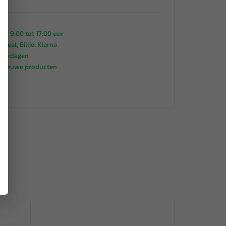
an 9:00 tot 17:00 uur
 iDeal, Billie, Klarna
werkdagen
s nieuwe producten
95