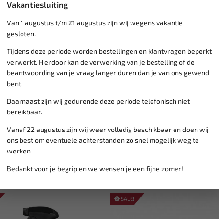
Vakantiesluiting
Van 1 augustus t/m 21 augustus zijn wij wegens vakantie
Klantenservice,
werkdagen v
gesloten.
Veilig online betalen met
o.a.
Tijdens deze periode worden bestellingen en klantvragen beperkt
Verzending:
gemiddeld 1-3 
verwerkt. Hierdoor kan de verwerking van je bestelling of de
Groot assortiment,
wekelijk
beantwoording van je vraag langer duren dan je van ons gewend
Lage verzendkosten NL
€ 6,
bent.
vanaf € 75
gratis verzending
Daarnaast zijn wij gedurende deze periode telefonisch niet
bereikbaar.
Vanaf 22 augustus zijn wij weer volledig beschikbaar en doen wij
ons best om eventuele achterstanden zo snel mogelijk weg te
werken.
Bedankt voor je begrip en we wensen je een fijne zomer!
SALE!