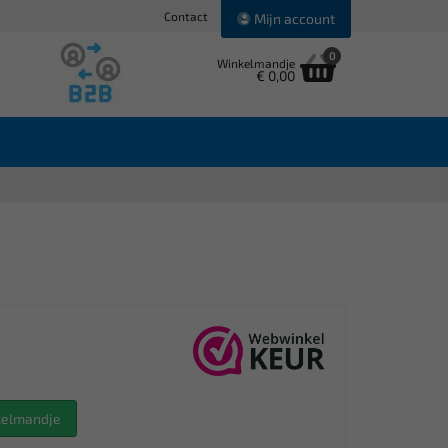
Contact
Mijn account
0
Winkelmandje
€ 0,00
nkelmandje