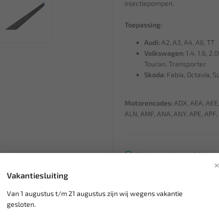
injectiepompen.
Toepassing:
Audi:
A2, A3, A4, A6, TT
Volkswagen:
1.4, 1.6, 2.
Touran, Transporter
Skoda:
Fabia, Octavia, 
Motorencodes:
ADX, AEA, AEE,
ALN, AMF, ANA, ANY, APE, APF,
Klantenservice,
werkdagen v
Veilig online betalen met
o.a.
Vakantiesluiting
Verzending:
gemiddeld 1-3 
Groot assortiment,
wekelijk
Van 1 augustus t/m 21 augustus zijn wij wegens vakantie
Lage verzendkosten NL
€ 6,
gesloten.
vanaf € 75
gratis verzending