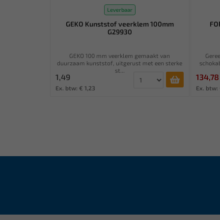
Leverbaar
GEKO Kunststof veerklem 100mm
FO
G29930
GEKO 100 mm veerklem gemaakt van
Gere
duurzaam kunststof, uitgerust met een sterke
schokab
st...
1,49
134,78
Ex. btw: € 1,23
Ex. btw: 