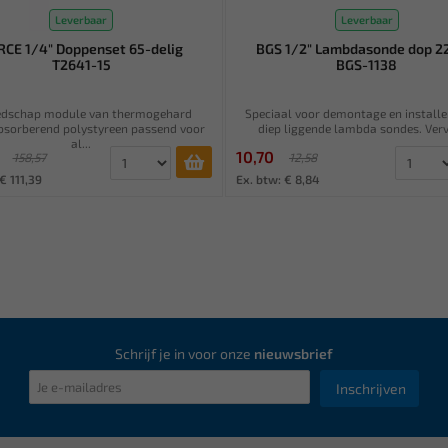
Leverbaar
Leverbaar
RCE 1/4" Doppenset 65-delig
BGS 1/2" Lambdasonde dop 
T2641-15
BGS-1138
edschap module van thermogehard
Speciaal voor demontage en installe
sorberend polystyreen passend voor
diep liggende lambda sondes. Verva
al...
10,70
158,57
12,58
€ 111,39
Ex. btw: € 8,84
Schrijf je in voor onze
nieuwsbrief
Inschrijven