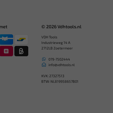
 met
© 2026 Vdhtools.nl
VDH Tools
Industrieweg 14 A
2712LB Zoetermeer
079-7502444
info@vdhtools.nl
KVK: 27327513
BTW: NL819958657B01