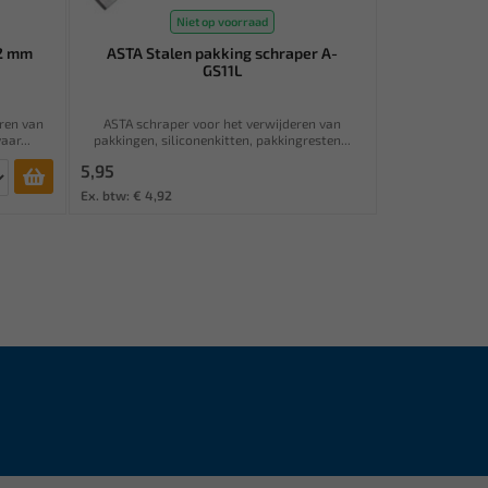
Niet op voorraad
22 mm
ASTA Stalen pakking schraper A-
GS11L
ren van
ASTA schraper voor het verwijderen van
ar...
pakkingen, siliconenkitten, pakkingresten...
5,95
Ex. btw: € 4,92