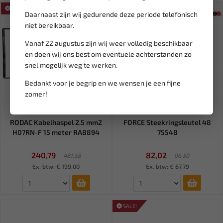
SALE!
SALE!
Daarnaast zijn wij gedurende deze periode telefonisch
niet bereikbaar.
Vanaf 22 augustus zijn wij weer volledig beschikbaar
en doen wij ons best om eventuele achterstanden zo
snel mogelijk weg te werken.
Bedankt voor je begrip en we wensen je een fijne
zomer!
Leverbaar
Leverbaar
RODAC Kabelhaspel 2.5 mm2
FORCE Steekringsleutel 48
H07RN-F 15 meter RA8894
75548
240,79
82,02
481,58
96,50
Ex. btw: € 199,00
Ex. btw: € 67,79
SALE!