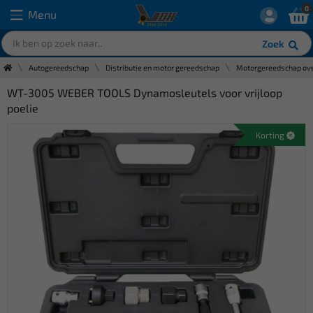
0
Menu
Zoek
Autogereedschap
Distributie en motor gereedschap
Motorgereedschap ove
WT-3005 WEBER TOOLS Dynamosleutels voor vrijloop
poelie
Korting