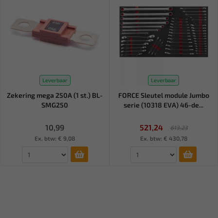
Leverbaar
Leverbaar
Zekering mega 250A (1 st.) BL-
FORCE Sleutel module Jumbo
SMG250
serie (10318 EVA) 46-de...
10,99
521,24
613,23
Ex. btw: € 9,08
Ex. btw: € 430,78