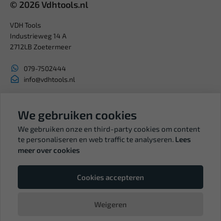
© 2026 Vdhtools.nl
VDH Tools
Industrieweg 14 A
2712LB Zoetermeer
079-7502444
info@vdhtools.nl
KVK: 27327513
BTW: NL819958657B01
We gebruiken cookies
We gebruiken onze en third-party cookies om content
te personaliseren en web traffic te analyseren.
Lees
meer over cookies
Volg ons
Cookies accepteren
Weigeren
© Copyright VDH Tools 2026 - een webshop van