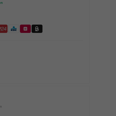
en
en