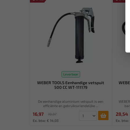
Leverbaar
WEBER TOOLS Eenhandige vetspuit
WEBER
500 CC WT-111179
De eenhandige aluminium vetspuit is een
WEBER 
efficiënte en gebruiksvriendelijke ...
ban
16,97
28,54
19,97
Ex. btw: € 14,03
Ex. btw: