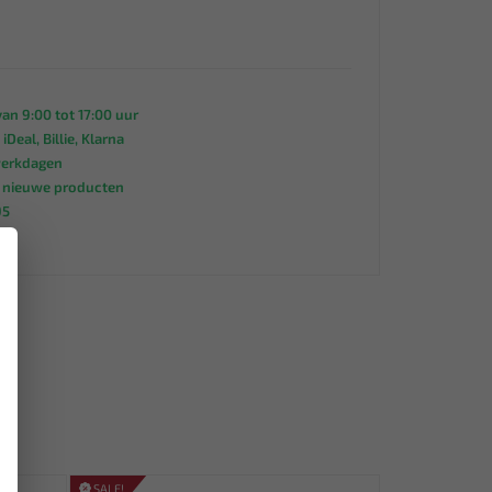
an 9:00 tot 17:00 uur
 iDeal, Billie, Klarna
werkdagen
s nieuwe producten
95
×
SALE!