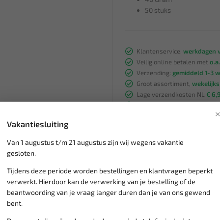
50 stuks
Klantenservice,
werkdagen v
Veilig online betalen met
o.a.
Verzending:
gemiddeld 1-3 
Groot assortiment,
wekelijk
Lage verzendkosten NL
€ 6,
vanaf € 75
gratis verzending
Vakantiesluiting
Van 1 augustus t/m 21 augustus zijn wij wegens vakantie
gesloten.
Tijdens deze periode worden bestellingen en klantvragen beperkt
verwerkt. Hierdoor kan de verwerking van je bestelling of de
beantwoording van je vraag langer duren dan je van ons gewend
bent.