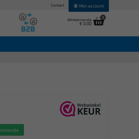
Contact
Mijn account
0
Winkelmandje
€ 0,00
nkelmandje