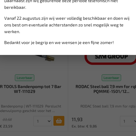
Daarnaast zijn wij gedurende deze periode telefonisch niet
bereikbaar.
Vanaf 22 augustus zijn wij weer volledig beschikbaar en doen wij
ons best om eventuele achterstanden zo snel mogelijk weg te
werken.
Bedankt voor je begrip en we wensen je een fijne zomer!
Leverbaar
Leverbaar
 TOOLS Bandenpomp tot 7 Bar
RODAC Steel ball 7,9 mm for rq
WT-111029
PQMME-1501/12...
Bandenpomp | WT-111029 Perslucht
RODAC Steel ball 7,9 mm for rqbj
denvulpomp geschikt voor het ...
11,93
33,58
 € 23,59
Ex. btw: € 9,86