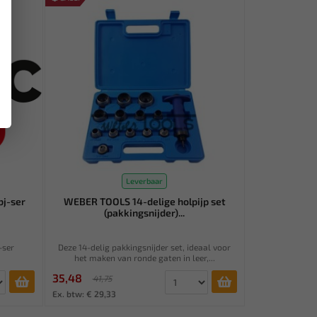
Leverbaar
bj-ser
WEBER TOOLS 14-delige holpijp set
(pakkingsnijder)...
-ser
Deze 14-delig pakkingsnijder set, ideaal voor
het maken van ronde gaten in leer,...
35,48
41,75
Ex. btw: € 29,33