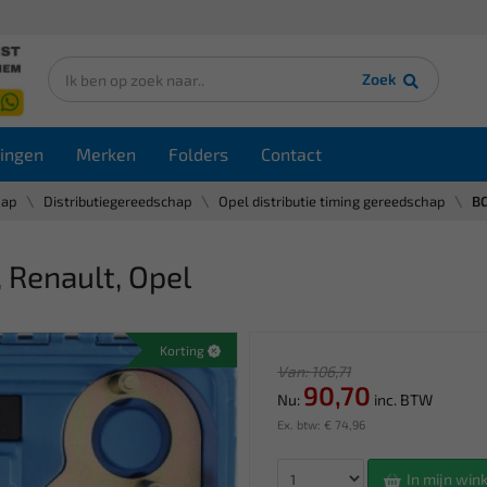
Zoek
ingen
Merken
Folders
Contact
hap
Distributiegereedschap
Opel distributie timing gereedschap
BG
 Renault, Opel
Korting
Van: 106,71
90,70
Nu:
inc. BTW
Ex. btw: € 74,96
In mijn wi