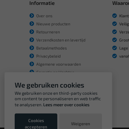
Informatie
Waaro
Over ons
Klant
Nieuwe producten
Veili
Retourneren
Verze
Verzendkosten en levertijd
Groot
Betaalmethodes
Lage 
Privacybeleid
vanaf
Algemene voorwaarden
Garantie en klachten
We gebruiken cookies
We gebruiken onze en third-party cookies
om content te personaliseren en web traffic
te analyseren.
Lees meer over cookies
Cookies
Weigeren
accepteren