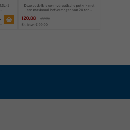
.5L (3
Deze potkrik is een hydraulische potkrik met
..
een maximaal hefvermogen van 20 ton...
120,88
237,16
Ex. btw: € 99,90