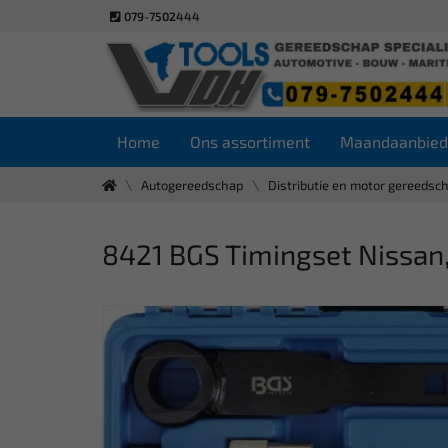
079-7502444
Home
Ons assortiment
Maandaanbied
Autogereedschap
Distributie en motor gereedsc
8421 BGS Timingset Nissan,