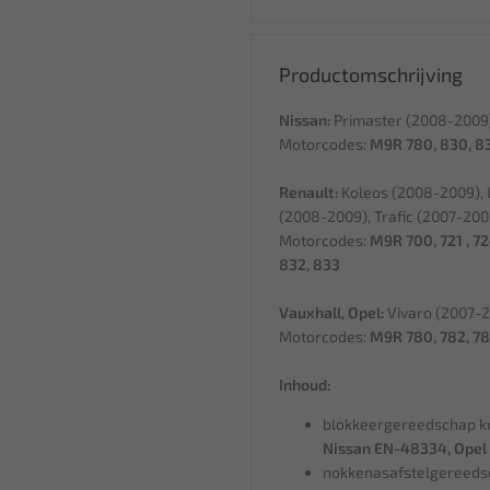
Productomschrijving
Nissan:
Primaster (2008-2009)
Motorcodes:
M9R 780, 830, 8
Renault:
Koleos (2008-2009), 
(2008-2009), Trafic (2007-200
Motorcodes:
M9R 700, 721 , 72
832, 833
Vauxhall, Opel:
Vivaro (2007-
Motorcodes:
M9R 780, 782, 7
Inhoud:
blokkeergereedschap kr
Nissan EN-48334, Opel
nokkenasafstelgereedsc