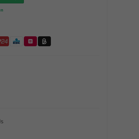
en
ds