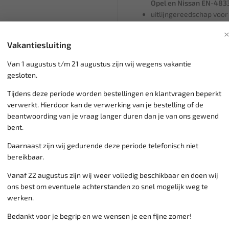
Opel en Nissan EN-483
uitlijngereedschap voor
MOT1773, Opel en Niss
krukas afstelgereedscha
Vakantiesluiting
& Nissan EN-48330
blokkeergereedschap k
Van 1 augustus t/m 21 augustus zijn wij wegens vakantie
gereedschap voor het v
gesloten.
Tijdens deze periode worden bestellingen en klantvragen beperkt
verwerkt. Hierdoor kan de verwerking van je bestelling of de
Klantenservice,
werkdagen v
beantwoording van je vraag langer duren dan je van ons gewend
Veilig online betalen met
o.a.
bent.
Verzending:
gemiddeld 1-3 
Daarnaast zijn wij gedurende deze periode telefonisch niet
Groot assortiment,
wekelijk
bereikbaar.
Lage verzendkosten NL
€ 6,
vanaf € 75
gratis verzending
Vanaf 22 augustus zijn wij weer volledig beschikbaar en doen wij
ons best om eventuele achterstanden zo snel mogelijk weg te
werken.
Bedankt voor je begrip en we wensen je een fijne zomer!