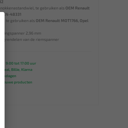
32
 nokkenastandwiel, te gebruiken als
OEM Renault
an EN-48331
×
p, te gebruiken als
OEM Renault MOT1766, Opel
ettingspanner 2,96 mm
ergrendelen van de riemspanner
an 9:00 tot 17:00 uur
 iDeal, Billie, Klarna
werkdagen
s nieuwe producten
95