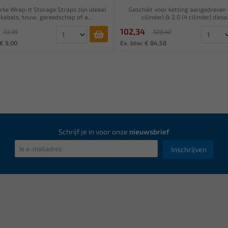
rke Wrap-It Storage Straps zijn ideaal
Geschikt voor ketting aangedreven 1
kabels, touw, gereedschap of a...
cilinder) & 2.0 (4 cilinder) diese.
102,34
13,95
120,40
 € 9,00
Ex. btw: € 84,58
Schrijf je in voor onze
nieuwsbrief
Inschrijven