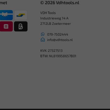
 met
© 2026 Vdhtools.nl
VDH Tools
Industrieweg 14 A
2712LB Zoetermeer
079-7502444
info@vdhtools.nl
KVK: 27327513
BTW: NL819958657B01