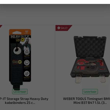
SALE!
Leverbaar
Leverbaar
-IT Storage Strap Heavy Duty
WEBER TOOLS Timingset BM
kabelbinders 25 c...
Mini B37 B47 1.5L (3...