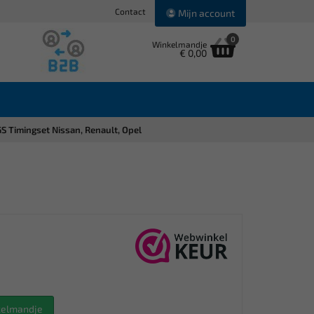
Contact
Mijn account
0
Winkelmandje
€ 0,00
S Timingset Nissan, Renault, Opel
nkelmandje