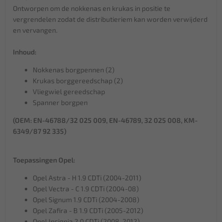
Ontworpen om de nokkenas en krukas in positie te
vergrendelen zodat de distributieriem kan worden verwijderd
en vervangen.
Inhoud:
Nokkenas borgpennen (2)
Krukas borggereedschap (2)
Vliegwiel gereedschap
Spanner borgpen
(OEM: EN-46788/32 025 009, EN-46789, 32 025 008, KM-
6349/87 92 335)
Toepassingen Opel:
Opel Astra - H 1.9 CDTi (2004-2011)
Opel Vectra - C 1.9 CDTi (2004-08)
Opel Signum 1.9 CDTi (2004-2008)
Opel Zafira - B 1.9 CDTi (2005-2012)
Opel Insignia 2.0 CDTi (2008-2012)