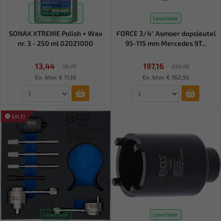
Verwachte
levering binnen 5
tot 10 werkdagen
Leverbaar
SONAX XTREME Polish + Wax
FORCE 3/4" Asmoer dopsleutel
nr. 3 - 250 ml 02021000
95-115 mm Mercedes 9T...
13,44
197,16
16,79
231,96
Ex. btw: € 11,10
Ex. btw: € 162,95
SALE!
Leverbaar
Leverbaar