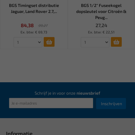
BGS Timingset distributie
BGS 1/2" Fuseekogel
Jaguar, Land Rover 2.7,...
dopsleutel voor Citroën &
Peug...
84,38
27,24
99,27
Ex. btw: € 69,73
Ex. btw: € 22,51
Schrijf je in voor onze
nieuwsbrief
Inschrijven
Informatie