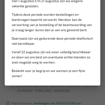
Van 1 augustus t/m 21 augustus zijn wij wegens
vakantie gesloten.
Motor codes ALFA ROMEO, FIAT, LANCIA:
Tijdens deze periode worden bestellingen en
1.6 JTD 16V Multijet: 198A2.000 - 198A3.000 - 198A6.000
klantvragen beperkt verwerkt. Hierdoor kan de
- 350A2.000
verwerking van je bestelling of de beantwoording van
1.9 JTD 8V Multijet: 323.02 - 371.01 - 182B4.000 -
je vraag langer duren dan je van ons gewend bent.
182B9.000 - 186A6.000 - 186A8.000 - 186A9.000 -
Daarnaast zijn wij gedurende deze periode telefonisch
188A2.000 - 188A7.000 - 188B2.000 - 192A1.000 -
niet bereikbaar.
192A3.000 - 192A8.000 - 192A9.000 - 939A7.000 -
192B4.000 - 192B5.000 - 199A5.000 - 223A7.000 -
Vanaf 22 augustus zijn wij weer volledig beschikbaar
937A2.000 - 937A3.000 - 939A1.000 - 939A5.000
en doen wij ons best om eventuele achterstanden zo
1.9 JTD 16V: 192A5.000 - 192B1.000 - 937A4.000 -
snel mogelijk weg te werken.
937A5.000 - 939A2.000 - 939A8.000
2.0 JTD 16V: 198A5.000
Bedankt voor je begrip en we wensen je een fijne
2.4 JTD 10V: 325.01 - 342.02 - 362.02 - 185A6.000 -
zomer!
838A8.000 - 839A5.000 - 839A6.000 - 841C.000
2.4 JTD 20V: 841C.000 - 841D.000 - 841G000 - 841H.000
- 841M.000 - 939A3.000 - 939A9.000
Klantenservice,
werkdagen van 9:00 tot 17:00 uur