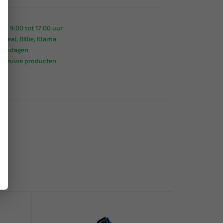
an 9:00 tot 17:00 uur
 iDeal, Billie, Klarna
werkdagen
s nieuwe producten
95