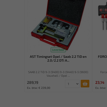
Leverbaar
AST Timingset Opel / Saab 2.2 TiD en
FORCE
2.0/2.2 DTi A...
SAAB 2.2 TiD 9-3 (9400) 9-3 (9440) 9-5 (9600)
Force
Vauxhall / Opel ...
289,19
23,14
Ex. btw: € 239,00
Ex. btw: 