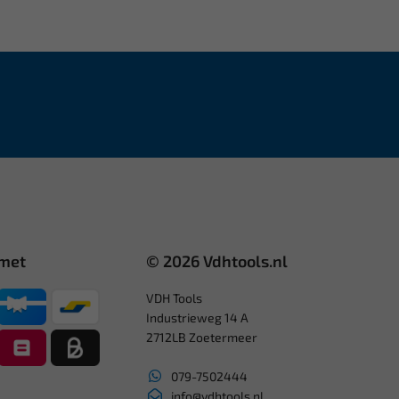
 met
© 2026 Vdhtools.nl
VDH Tools
Industrieweg 14 A
2712LB Zoetermeer
079-7502444
info@vdhtools.nl