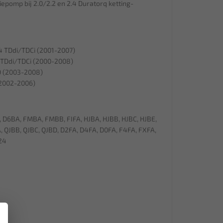
pomp bij 2.0/2.2 en 2.4 Duratorq ketting-
.4 TDdi/TDCi (2001-2007)
.4 TDdi/TDCi (2000-2008)
D (2003-2008)
(2002-2006)
 D6BA, FMBA, FMBB, FIFA, HJBA, HJBB, HJBC, HJBE,
 QJBB, QJBC, QJBD, D2FA, D4FA, D0FA, F4FA, FXFA,
24
×