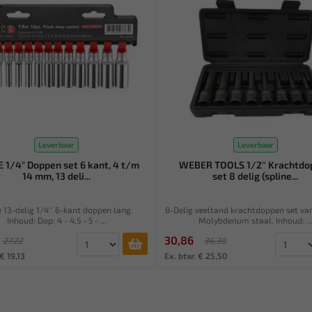
Leverbaar
Leverbaar
 1/4" Doppen set 6 kant, 4 t/m
WEBER TOOLS 1/2'' Krachtdo
14 mm, 13 deli...
set 8 delig (spline...
 13-delig 1/4'' 6-kant doppen lang.
8-Delig veeltand krachtdoppen set v
Inhoud: Dop: 4 - 4,5 - 5 - ...
Molybdenum staal. Inhoud: ..
30,86
27,22
36,30
€ 19,13
Ex. btw: € 25,50