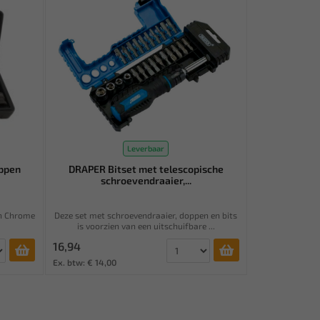
Leverbaar
ppen
DRAPER Bitset met telescopische
schroevendraaier,...
an Chrome
Deze set met schroevendraaier, doppen en bits
.
is voorzien van een uitschuifbare ...
16,94
Ex. btw: € 14,00