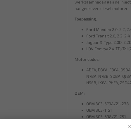
werkzaamheden aan de injectie
aangedreven diesel motoren.
Toepassing:
Ford Mondeo 2.0, 2.2, 2
Ford Transit 2.0, 2.2, 2
Jaguar X-Type 2.0D, 2.2
LDV Convoy 2.4 TD/Tdi 
Motor codes:
ABFA, D3FA, F3FA, D5BA,
N7BA, N7BB, SDBA, QJBA,
H9FB, JXFA, PHFA, ZSD4
OEM:
OEM 303-679A/21-238
OEM 303-1151
OEM 303-698/21-251
OEM 303-675/21-234