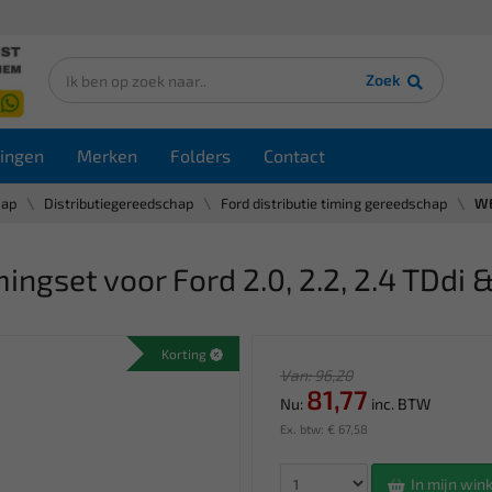
Zoek
ingen
Merken
Folders
Contact
hap
Distributiegereedschap
Ford distributie timing gereedschap
WE
set voor Ford 2.0, 2.2, 2.4 TDdi 
Korting
Van: 96,20
81,77
Nu:
inc. BTW
Ex. btw: € 67,58
In mijn wi