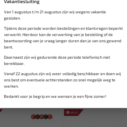
Vakantiesluiting
Van 1 augustus t/m 21 augustus zijn wij wegens vakantie
Klantenservice,
werkdagen v
gesloten.
Veilig online betalen met
o.a.
Tijdens deze periode worden bestellingen en klantvragen beperkt
Verzending:
gemiddeld 1-3 
verwerkt. Hierdoor kan de verwerking van je bestelling of de
Groot assortiment,
wekelijk
beantwoording van je vraag langer duren dan je van ons gewend
Lage verzendkosten NL
€ 6,
bent.
vanaf € 75
gratis verzending
Daarnaast zijn wij gedurende deze periode telefonisch niet
bereikbaar.
Vanaf 22 augustus zijn wij weer volledig beschikbaar en doen wij
ons best om eventuele achterstanden zo snel mogelijk weg te
werken.
Bedankt voor je begrip en we wensen je een fijne zomer!
SALE!