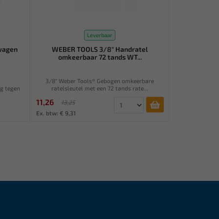
Leverbaar
wagen
WEBER TOOLS 3/8" Handratel
omkeerbaar 72 tands WT...
n
3/8" Weber Tools® Gebogen omkeerbare
ng tegen
ratelsleutel met een 72 tands rate...
11,26
13,25
Ex. btw: € 9,31