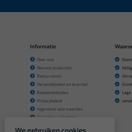
Informatie
Waaro
Over ons
Klant
Nieuwe producten
Veili
Retourneren
Verze
Verzendkosten en levertijd
Groot
Betaalmethodes
Lage 
Privacybeleid
vanaf
Algemene voorwaarden
Garantie en klachten
We gebruiken cookies