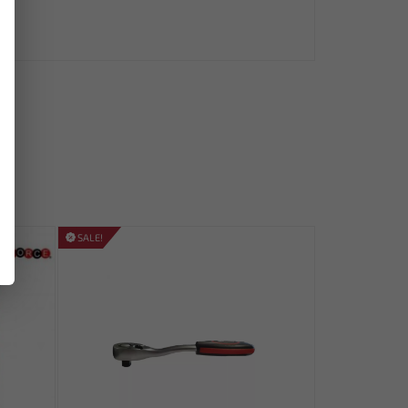
95
SALE!