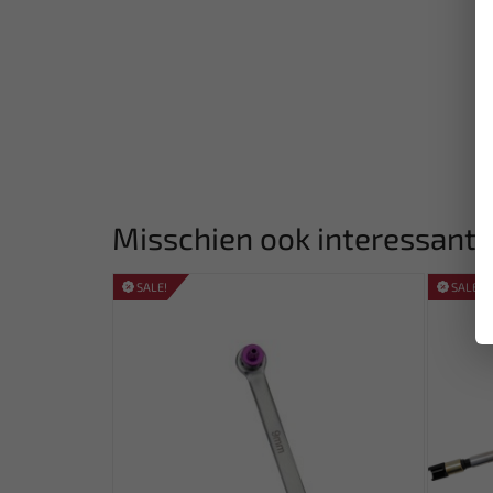
Misschien ook interessant:
SALE!
SALE!