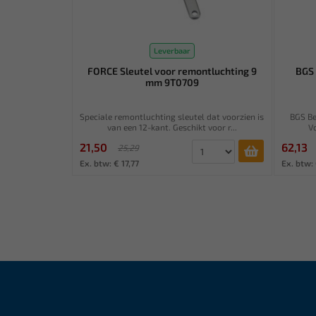
Leverbaar
FORCE Sleutel voor remontluchting 9
BGS 
mm 9T0709
Speciale remontluchting sleutel dat voorzien is
BGS Ben
van een 12-kant. Geschikt voor r...
Vo
21,50
62,13
25,29
Ex. btw: € 17,77
Ex. btw: 