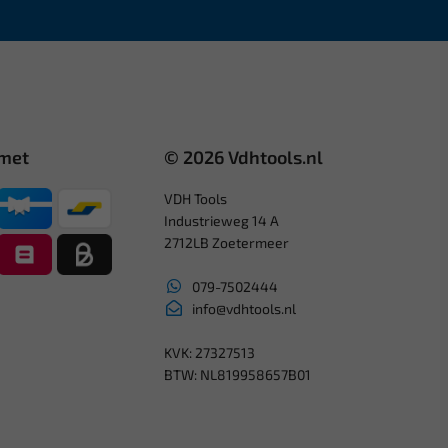
 met
© 2026 Vdhtools.nl
VDH Tools
Industrieweg 14 A
2712LB Zoetermeer
079-7502444
info@vdhtools.nl
KVK: 27327513
BTW: NL819958657B01