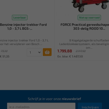
Leverbaar
Niet op voorraad
Benzine injector trekker Ford
FORCE Practical gereedschap
1,0 - 3,7 L BGS-...
303-delig ROOD 10...
zine injector trekker Ford 1,0 - 3,7 L
8 Kogelgelagerde schuiflade
or het verwijderen van Bosch ...
Ladenblokkeersysteem, als beveiligi
om...
1.799,88
73,10
2.117,50
€ 51,35
Ex. btw: € 1.487,50
Schrijf je in voor onze
nieuwsbrief
Inschrijven