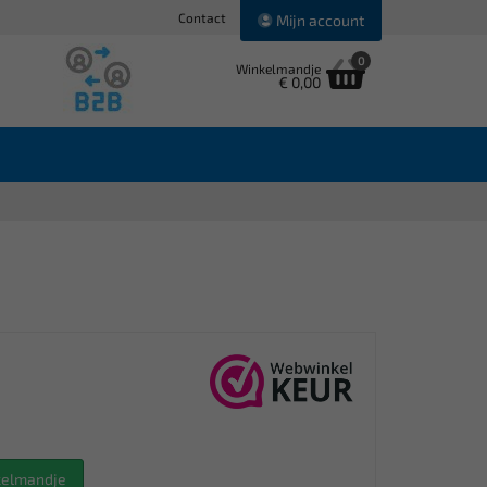
Contact
Mijn account
0
Winkelmandje
€ 0,00
nkelmandje