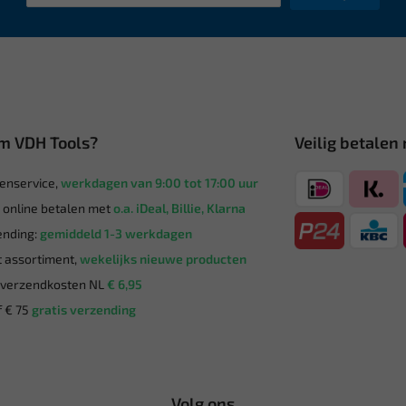
m VDH Tools?
Veilig betalen
enservice,
werkdagen van 9:00 tot 17:00 uur
g online betalen met
o.a. iDeal, Billie, Klarna
nding:
gemiddeld 1-3 werkdagen
 assortiment,
wekelijks nieuwe producten
verzendkosten NL
€ 6,95
 € 75
gratis verzending
Volg ons