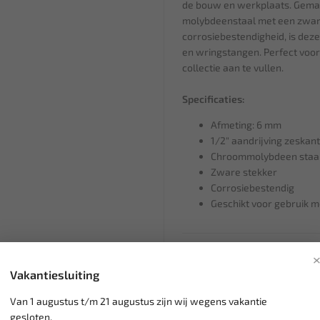
de bouw en werkplaats. Gema
molybdeenstaal met een zwart
corrosiebestendigheid, is dez
en wringstangen. Perfect voor
collectie aan te vullen.
Specificaties:
Afmeting: 6 mm
1/2" aandrijving zeskan
Chroommolybdeen staa
Zware stekker
Corrosiebestendig
Geschikt voor gebruik 
Klantenservice,
werkdagen v
Vakantiesluiting
Veilig online betalen met
o.a.
Verzending:
gemiddeld 1-3 
Van 1 augustus t/m 21 augustus zijn wij wegens vakantie
Groot assortiment,
wekelijk
gesloten.