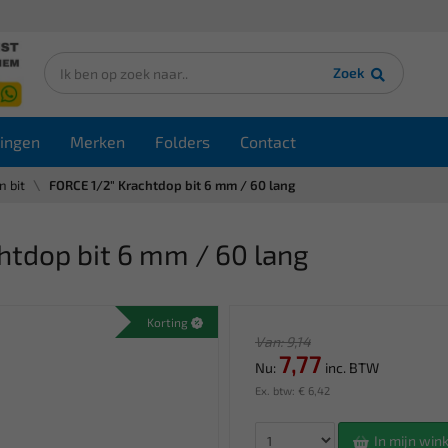
Zoek
ingen
Merken
Folders
Contact
n bit
FORCE 1/2" Krachtdop bit 6 mm / 60 lang
tdop bit 6 mm / 60 lang
Korting
Van: 9,14
7,77
Nu:
inc. BTW
Ex. btw: € 6,42
In mijn wi