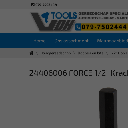
079-7502444
Home
Ons assortiment
Maandaanbied
Handgereedschap
Doppen en bits
1/2" Dop e
24406006 FORCE 1/2" Krach