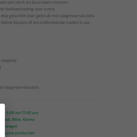
akt van sterk en duurzaam chroom-
e fosfaatcoating voor extra
e dop geschikt voor gebruik met slagmoersleutels
 kleine klusjes of om ontbrekende maten in uw
t slagdop
l
met slagmoersleutels
×
an 9:00 tot 17:00 uur
 iDeal, Billie, Klarna
werkdagen
s nieuwe producten