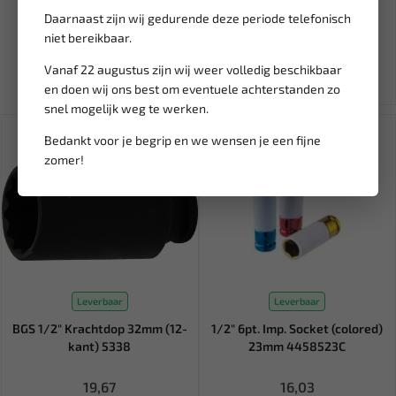
Daarnaast zijn wij gedurende deze periode telefonisch
33,62
39,55
niet bereikbaar.
Ex. btw: € 27,79
Vanaf 22 augustus zijn wij weer volledig beschikbaar
en doen wij ons best om eventuele achterstanden zo
snel mogelijk weg te werken.
Bedankt voor je begrip en we wensen je een fijne
zomer!
Leverbaar
Leverbaar
BGS 1/2" Krachtdop 32mm (12-
1/2" 6pt. Imp. Socket (colored)
kant) 5338
23mm 4458523C
19,67
16,03