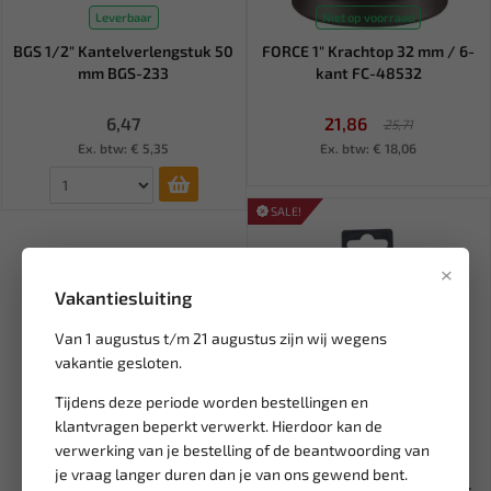
Leverbaar
Niet op voorraad
BGS 1/2" Kantelverlengstuk 50
FORCE 1" Krachtop 32 mm / 6-
mm BGS-233
kant FC-48532
6,47
21,86
25,71
Ex. btw: € 5,35
Ex. btw: € 18,06
SALE!
×
Vakantiesluiting
Van 1 augustus t/m 21 augustus zijn wij wegens
vakantie gesloten.
Tijdens deze periode worden bestellingen en
klantvragen beperkt verwerkt. Hierdoor kan de
Leverbaar
verwerking van je bestelling of de beantwoording van
BGS 1/2" Dwarse draagarm-
je vraag langer duren dan je van ons gewend bent.
kogelkop dop 44 mm voor T...