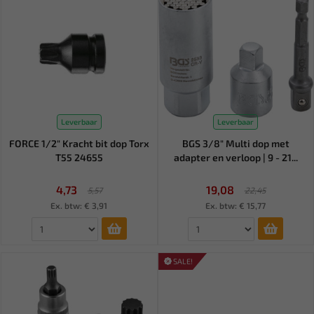
Leverbaar
Leverbaar
FORCE 1/2" Kracht bit dop Torx
BGS 3/8" Multi dop met
T55 24655
adapter en verloop | 9 - 21...
4,73
19,08
5,57
22,45
Ex. btw: € 3,91
Ex. btw: € 15,77
SALE!