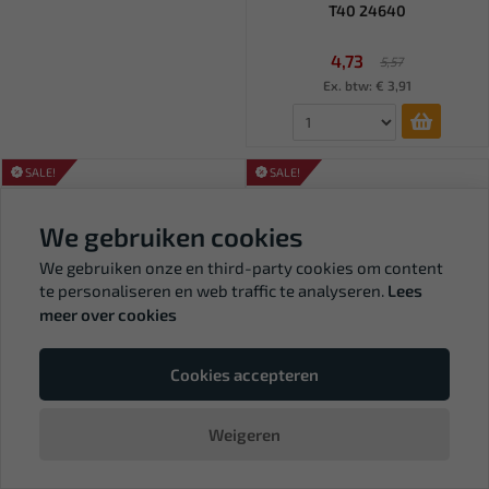
T40 24640
4,73
5,57
Ex. btw: € 3,91
SALE!
SALE!
We gebruiken cookies
We gebruiken onze en third-party cookies om content
te personaliseren en web traffic te analyseren.
Lees
meer over cookies
Cookies accepteren
Tijdelijk
Leverbaar
uitverkocht
FORCE 1/2" Kracht bit dop Torx
FORCE 1/2" Kracht bit dop Torx
Weigeren
T30 24630
T27 24627