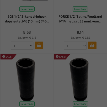
Leverbaar
Leverbaar
BGS 1/2" 3-kant driehoek
FORCE 1/2 "Spline/Veeltand
dopsleutel M6 (10 mm) 746...
M14 met gat 55 mmL voor...
8,63
9,14
Ex. btw: € 7,13
Ex. btw: € 7,55
SALE!
SALE!
Leverbaar
Leverbaar