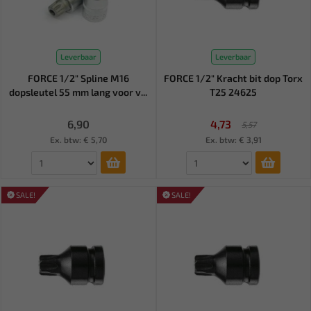
Leverbaar
Leverbaar
FORCE 1/2" Spline M16
FORCE 1/2" Kracht bit dop Torx
dopsleutel 55 mm lang voor v...
T25 24625
6,90
4,73
5,57
Ex. btw: € 5,70
Ex. btw: € 3,91
SALE!
SALE!