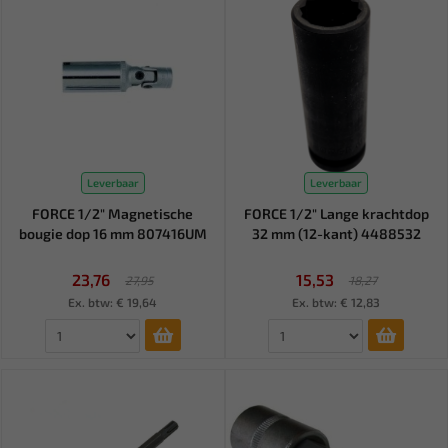
Leverbaar
Leverbaar
FORCE 1/2" Magnetische
FORCE 1/2" Lange krachtdop
bougie dop 16 mm 807416UM
32 mm (12-kant) 4488532
23,76
15,53
27,95
18,27
Ex. btw: € 19,64
Ex. btw: € 12,83