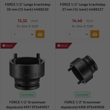
FORCE 1/2" Lange krachtdop
FORCE 1/2" Lange krachtdop
30 mm (12-kant) 4488530
27 mm (12-kant) 4488527
15,32
14,40
18,03
16,94
Ex. btw: € 12,67
Ex. btw: € 11,90
SALE!
SALE!
Leverbaar
Leverbaar
FORCE 1/2" Kroonmoer
FORCE 1/2" Kroonmoer
dopsleutel KM7 9TS4KM07
dopsleutel KM6 9TS4KM06