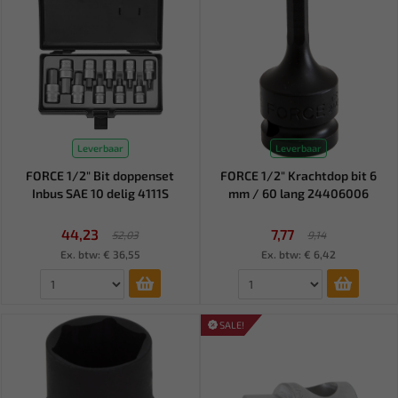
Leverbaar
Leverbaar
FORCE 1/2" Bit doppenset
FORCE 1/2" Krachtdop bit 6
Inbus SAE 10 delig 4111S
mm / 60 lang 24406006
44,23
7,77
52,03
9,14
Ex. btw: € 36,55
Ex. btw: € 6,42
SALE!