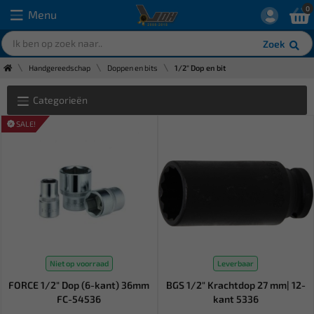
0
Menu
Zoek
Handgereedschap
Doppen en bits
1/2" Dop en bit
Categorieën
SALE!
Niet op voorraad
Leverbaar
FORCE 1/2" Dop (6-kant) 36mm
BGS 1/2" Krachtdop 27 mm| 12-
FC-54536
kant 5336