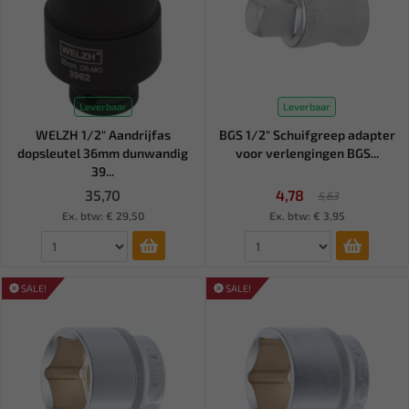
Leverbaar
Leverbaar
WELZH 1/2" Aandrijfas
BGS 1/2" Schuifgreep adapter
dopsleutel 36mm dunwandig
voor verlengingen BGS...
39...
35,70
4,78
5,63
Ex. btw: € 29,50
Ex. btw: € 3,95
SALE!
SALE!