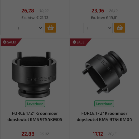
26,28
23,96
30,92
28,19
Ex. btw: € 21,72
Ex. btw: € 19,81
SALE!
SALE!
Leverbaar
Leverbaar
FORCE 1/2" Kroonmoer
FORCE 1/2" Kroonmoer
dopsleutel KM5 9TS4KM05
dopsleutel KM4 9TS4KM04
22,88
17,12
26,92
20,15