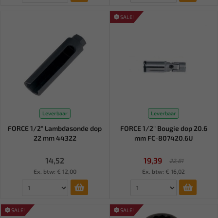
SALE!
Leverbaar
Leverbaar
FORCE 1/2" Lambdasonde dop
FORCE 1/2" Bougie dop 20.6
22 mm 44322
mm FC-807420.6U
14,52
19,39
22,81
Ex. btw: € 12,00
Ex. btw: € 16,02
SALE!
SALE!