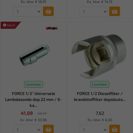
Ex. btw: € 18,91
Ex. btw: € 14,15
SALE!
Leverbaar
Leverbaar
FORCE 1/2" Universele
FORCE 1/2 Dieselfilter /
Lambdasonde dop 22 mm / 6-
brandstoffilter dopsleute...
ka...
41,09
7,62
48,34
Ex. btw: € 33,96
Ex. btw: € 6,30