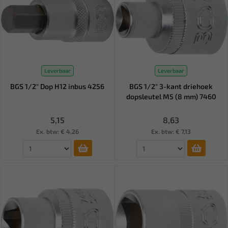
Leverbaar
Leverbaar
BGS 1/2" Dop H12 inbus 4256
BGS 1/2" 3-kant driehoek
dopsleutel M5 (8 mm) 7460
5,15
8,63
Ex. btw: € 4,26
Ex. btw: € 7,13