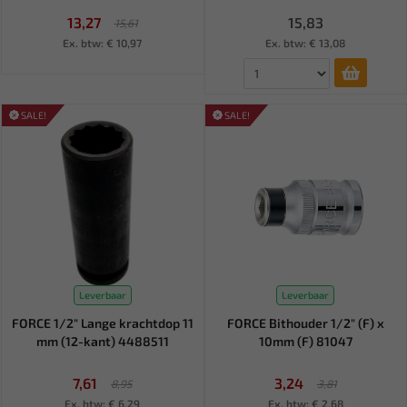
13,27
15,83
15,61
Ex. btw: € 10,97
Ex. btw: € 13,08
SALE!
SALE!
Leverbaar
Leverbaar
FORCE 1/2" Lange krachtdop 11
FORCE Bithouder 1/2" (F) x
mm (12-kant) 4488511
10mm (F) 81047
7,61
3,24
8,95
3,81
Ex. btw: € 6,29
Ex. btw: € 2,68