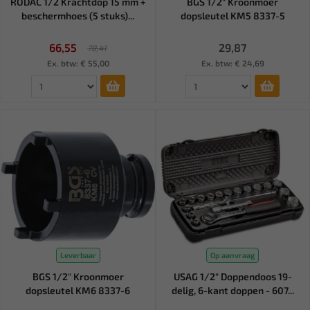
RODAC 1/2 Krachtdop 15 mm +
BGS 1/2" Kroonmoer
beschermhoes (5 stuks)...
dopsleutel KM5 8337-5
66,55
29,87
78,41
Ex. btw: € 55,00
Ex. btw: € 24,69
Leverbaar
Op aanvraag
BGS 1/2" Kroonmoer
USAG 1/2" Doppendoos 19-
dopsleutel KM6 8337-6
delig, 6-kant doppen - 607...