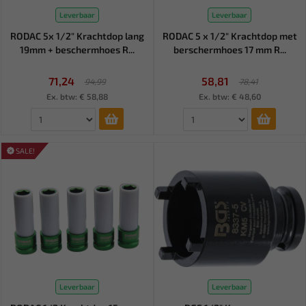
Leverbaar
Leverbaar
RODAC 5x 1/2" Krachtdop lang
RODAC 5 x 1/2" Krachtdop met
19mm + beschermhoes R...
berschermhoes 17 mm R...
71,24
58,81
94,99
78,41
Ex. btw: € 58,88
Ex. btw: € 48,60
SALE!
Leverbaar
Leverbaar