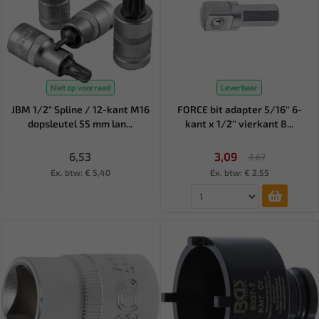
Niet op voorraad
Leverbaar
JBM 1/2" Spline / 12-kant M16
FORCE bit adapter 5/16'' 6-
dopsleutel 55 mm lan...
kant x 1/2'' vierkant 8...
6,53
3,09
3,63
Ex. btw: € 5,40
Ex. btw: € 2,55