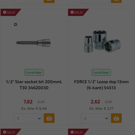
SALE!
SALE!
Leverbaar
Leverbaar
1/2" Star socket bit 200mmL
FORCE 1/2" Losse dop 13mm
T30 34620030
(6-kant) 54513
7,82
2,62
9,20
3,09
Ex. btw: € 6,46
Ex. btw: € 2,17
SALE!
SALE!