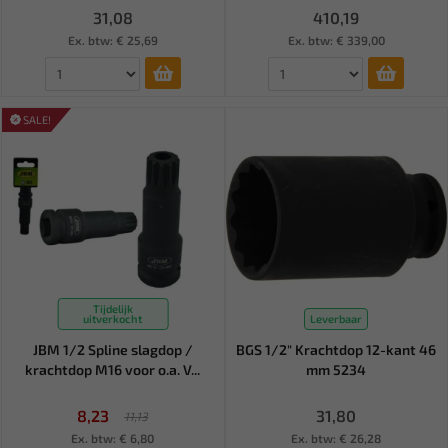
31,08
410,19
Ex. btw: € 25,69
Ex. btw: € 339,00
SALE!
Tijdelijk
uitverkocht
Leverbaar
JBM 1/2 Spline slagdop /
BGS 1/2" Krachtdop 12-kant 46
krachtdop M16 voor o.a. V...
mm 5234
8,23
31,80
11,13
Ex. btw: € 6,80
Ex. btw: € 26,28