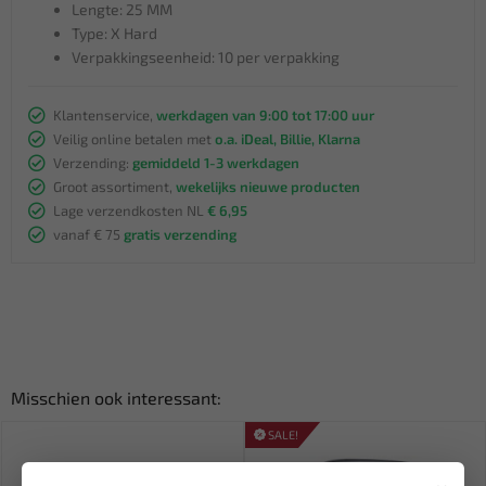
Lengte: 25 MM
Type: X Hard
Verpakkingseenheid: 10 per verpakking
Klantenservice,
werkdagen van 9:00 tot 17:00 uur
Veilig online betalen met
o.a. iDeal, Billie, Klarna
Verzending:
gemiddeld 1-3 werkdagen
Groot assortiment,
wekelijks nieuwe producten
Lage verzendkosten NL
€ 6,95
vanaf € 75
gratis verzending
Misschien ook interessant:
SALE!