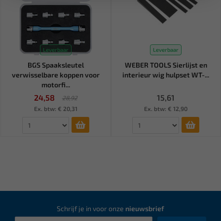
Leverbaar
Leverbaar
BGS Spaaksleutel
WEBER TOOLS Sierlijst en
verwisselbare koppen voor
interieur wig hulpset WT-...
motorfi...
24,58
15,61
28,92
Ex. btw: € 20,31
Ex. btw: € 12,90
Schrijf je in voor onze
nieuwsbrief