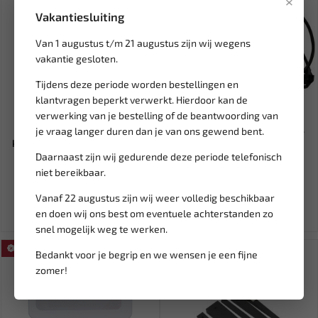
×
Vakantiesluiting
Van 1 augustus t/m 21 augustus zijn wij wegens
vakantie gesloten.
Tijdens deze periode worden bestellingen en
klantvragen beperkt verwerkt. Hierdoor kan de
Leverbaar
Leverbaar
verwerking van je bestelling of de beantwoording van
WEBER TOOLS Assortiment
RODAC Kabelhaspel 2.5 mm2
je vraag langer duren dan je van ons gewend bent.
krimpkous transparant (150...
H07RN-F 15 meter RA8894
Daarnaast zijn wij gedurende deze periode telefonisch
niet bereikbaar.
9,56
240,79
481,58
Ex. btw: € 7,90
Ex. btw: € 199,00
Vanaf 22 augustus zijn wij weer volledig beschikbaar
en doen wij ons best om eventuele achterstanden zo
snel mogelijk weg te werken.
SALE!
Bedankt voor je begrip en we wensen je een fijne
zomer!