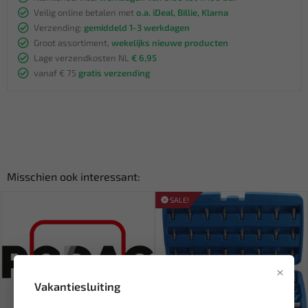
Veilig online betalen met
o.a. iDeal, Billie, Klarna
Verzending:
gemiddeld 1-3 werkdagen
Groot assortiment,
wekelijks nieuwe producten
Lage verzendkosten NL
€ 6,95
vanaf € 75
gratis verzending
Misschien ook interessant:
SALE!
×
Vakantiesluiting