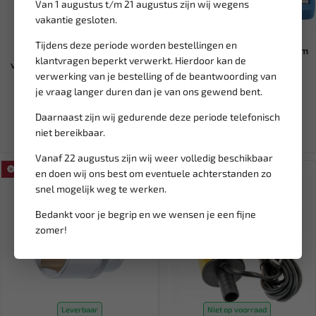
Van 1 augustus t/m 21 augustus zijn wij wegens
vakantie gesloten.
Leverbaar
Leverbaar
Tijdens deze periode worden bestellingen en
RODAC Set van 13 naalden
BGS 1/4'' Dopsleutelset 6,3 mm
klantvragen beperkt verwerkt. Hierdoor kan de
voor RC4113 RPNS008A04SET
46-delig 2144
verwerking van je bestelling of de beantwoording van
je vraag langer duren dan je van ons gewend bent.
59,29
40,19
47,29
Ex. btw: € 49,00
Ex. btw: € 33,22
Daarnaast zijn wij gedurende deze periode telefonisch
niet bereikbaar.
Vanaf 22 augustus zijn wij weer volledig beschikbaar
SALE!
en doen wij ons best om eventuele achterstanden zo
snel mogelijk weg te werken.
Bedankt voor je begrip en we wensen je een fijne
zomer!
Leverbaar
Niet op voorraad