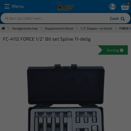
0
Menu
Zoek
Handgereedschap
Doppenset en bitset
1/2" Doppen- en bitset
FORCE 1/
FC-4112 FORCE 1/2" Bit set Spline 11-delig
Korting