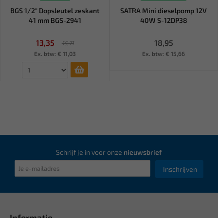
BGS 1/2" Dopsleutel zeskant
SATRA Mini dieselpomp 12V
41 mm BGS-2941
40W S-12DP38
13,35
18,95
15,71
Ex. btw: € 11,03
Ex. btw: € 15,66
Schrijf je in voor onze
nieuwsbrief
Inschrijven
Informatie