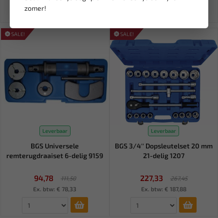
zomer!
SALE!
SALE!
Leverbaar
Leverbaar
BGS Universele
BGS 3/4'' Dopsleutelset 20 mm
remterugdraaiset 6-delig 9159
21-delig 1207
94,78
227,33
111,50
267,45
Ex. btw: € 78,33
Ex. btw: € 187,88