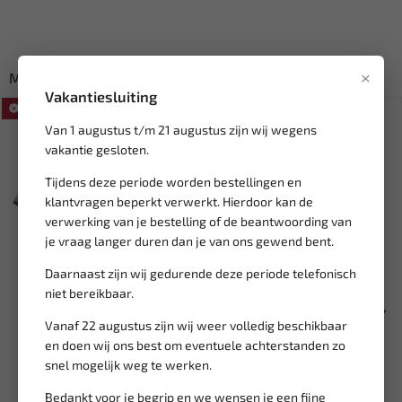
×
Misschien ook interessant:
Vakantiesluiting
SALE!
Van 1 augustus t/m 21 augustus zijn wij wegens
vakantie gesloten.
Tijdens deze periode worden bestellingen en
klantvragen beperkt verwerkt. Hierdoor kan de
verwerking van je bestelling of de beantwoording van
je vraag langer duren dan je van ons gewend bent.
Daarnaast zijn wij gedurende deze periode telefonisch
Leverbaar
Leverbaar
niet bereikbaar.
WEBER TOOLS Schroefdraad
EAGLE PRO Transmissiekrik /
Vanaf 22 augustus zijn wij weer volledig beschikbaar
Reparatie set M10 X 1.25...
Versnellingsbakkrik me...
en doen wij ons best om eventuele achterstanden zo
snel mogelijk weg te werken.
16,97
822,19
19,97
Ex. btw: € 14,03
Ex. btw: € 679,50
Bedankt voor je begrip en we wensen je een fijne