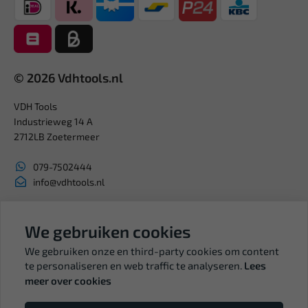
© 2026 Vdhtools.nl
VDH Tools
Industrieweg 14 A
2712LB Zoetermeer
079-7502444
info@vdhtools.nl
KVK: 27327513
BTW: NL819958657B01
We gebruiken cookies
We gebruiken onze en third-party cookies om content
te personaliseren en web traffic te analyseren.
Lees
meer over cookies
Volg ons