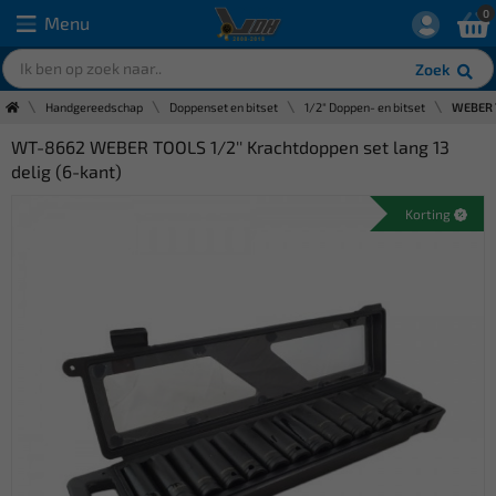
0
Menu
Zoek
Handgereedschap
Doppenset en bitset
1/2" Doppen- en bitset
WEBER T
WT-8662 WEBER TOOLS 1/2'' Krachtdoppen set lang 13
delig (6-kant)
Korting