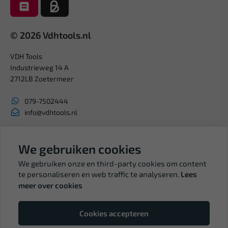
© 2026 Vdhtools.nl
VDH Tools
Industrieweg 14 A
2712LB Zoetermeer
079-7502444
info@vdhtools.nl
KVK: 27327513
BTW: NL819958657B01
We gebruiken cookies
We gebruiken onze en third-party cookies om content
te personaliseren en web traffic te analyseren.
Lees
meer over cookies
Volg ons
Cookies accepteren