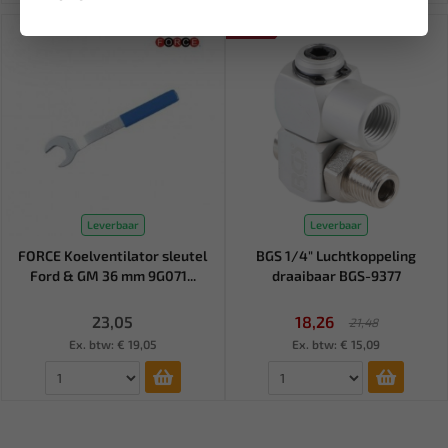
SALE!
Leverbaar
Leverbaar
FORCE Koelventilator sleutel
BGS 1/4" Luchtkoppeling
Ford & GM 36 mm 9G071...
draaibaar BGS-9377
23,05
18,26
21,48
Ex. btw: € 19,05
Ex. btw: € 15,09