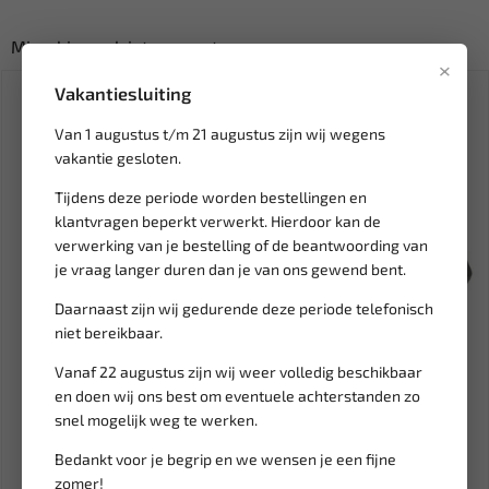
Misschien ook interessant:
×
SALE!
Vakantiesluiting
Van 1 augustus t/m 21 augustus zijn wij wegens
vakantie gesloten.
Tijdens deze periode worden bestellingen en
klantvragen beperkt verwerkt. Hierdoor kan de
verwerking van je bestelling of de beantwoording van
je vraag langer duren dan je van ons gewend bent.
Leverbaar
Leverbaar
Daarnaast zijn wij gedurende deze periode telefonisch
niet bereikbaar.
FORCE Remveer spanner
WEBER TOOLS
9T0203
Blindklinkmoerentang in set
Vanaf 22 augustus zijn wij weer volledig beschikbaar
set M3 - M...
en doen wij ons best om eventuele achterstanden zo
8,41
71,48
84,10
snel mogelijk weg te werken.
Ex. btw: € 6,95
Ex. btw: € 59,08
Bedankt voor je begrip en we wensen je een fijne
zomer!