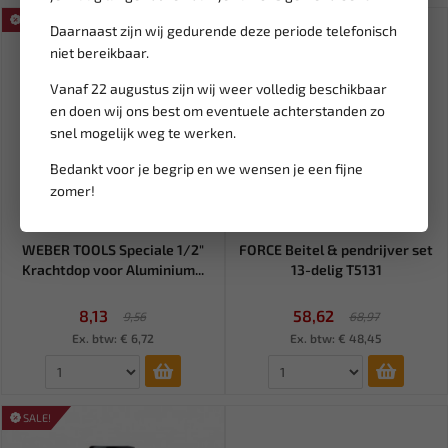
SALE!
SALE!
Daarnaast zijn wij gedurende deze periode telefonisch
niet bereikbaar.
Vanaf 22 augustus zijn wij weer volledig beschikbaar
en doen wij ons best om eventuele achterstanden zo
snel mogelijk weg te werken.
Bedankt voor je begrip en we wensen je een fijne
zomer!
Leverbaar
Leverbaar
WEBER TOOLS Speciale 1/2"
FORCE Beitel & pendrijver set
Krachtdop voor Aluminium...
13-delig T5131
8,13
58,62
9,56
68,97
Ex. btw: € 6,72
Ex. btw: € 48,45
SALE!