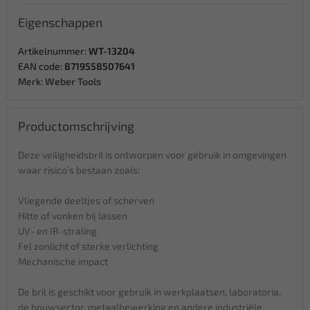
Eigenschappen
Artikelnummer:
WT-13204
EAN code:
8719558507641
Merk:
Weber Tools
Productomschrijving
Deze veiligheidsbril is ontworpen voor gebruik in omgevingen
waar risico’s bestaan zoals:
Vliegende deeltjes of scherven
Hitte of vonken bij lassen
UV- en IR-straling
Fel zonlicht of sterke verlichting
Mechanische impact
De bril is geschikt voor gebruik in werkplaatsen, laboratoria,
de bouwsector, metaalbewerking en andere industriële