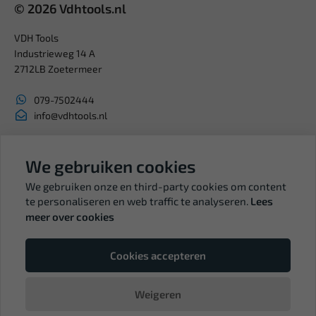
© 2026 Vdhtools.nl
VDH Tools
Industrieweg 14 A
2712LB Zoetermeer
079-7502444
info@vdhtools.nl
KVK: 27327513
BTW: NL819958657B01
We gebruiken cookies
We gebruiken onze en third-party cookies om content
te personaliseren en web traffic te analyseren.
Lees
meer over cookies
Volg ons
Cookies accepteren
Weigeren
© Copyright VDH Tools 2026 - een webshop van