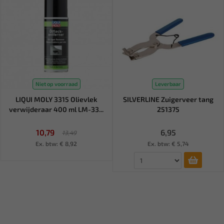
Niet op voorraad
Leverbaar
LIQUI MOLY 3315 Olievlek
SILVERLINE Zuigerveer tang
verwijderaar 400 ml LM-33...
251375
10,79
6,95
13,49
Ex. btw: € 8,92
Ex. btw: € 5,74