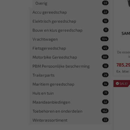
Overig
59
Accu gereedschap
22
Elektrisch gereedschap
10
Bouw en klus gereedschap
11
SAM 
Vrachtwagen
104
Fietsgereedschap
45
De esse
i
Motorbike Gereedschap
88
785,2
PBM Persoonlijke bescherming
18
Ex. btw:
Trailerparts
29
SALE!
Maritiem gereedschap
14
Huis en tuin
71
Maandaanbiedingen
32
Toebehoren en onderdelen
162
Winterassortiment
33