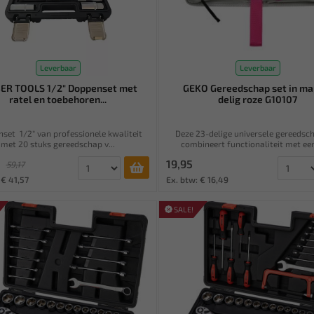
Leverbaar
Leverbaar
ER TOOLS 1/2" Doppenset met
GEKO Gereedschap set in ma
ratel en toebehoren...
delig roze G10107
set 1/2" van professionele kwaliteit
Deze 23-delige universele gereedsc
met 20 stuks gereedschap v...
combineert functionaliteit met een 
19,95
59,17
 € 41,57
Ex. btw: € 16,49
SALE!