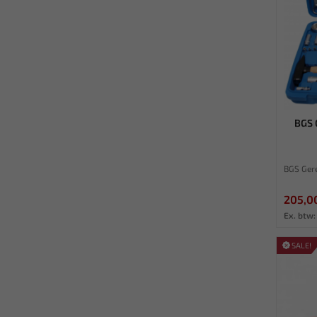
BGS 
BGS Gere
205,0
Ex. btw:
SALE!