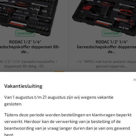
Leverbaar
Leverbaar
RODAC 1/2" 1/4"
RODAC 1/2" 1/4"
edschapskoffer doppenset 86-
Gereedschapskoffer doppense
de...
de...
C 1/2" | 1/4" Gereedschapskoffer /
• ½’’ RATEL met korte zeskant-dop
doppenset 86-delig • EE...
geruwd oppervla...
143,99
226,27
232,32
 € 140,25
Ex. btw: € 119,00
Vakantiesluiting
SALE!
Van 1 augustus t/m 21 augustus zijn wij wegens vakantie
gesloten.
Tijdens deze periode worden bestellingen en klantvragen beperkt
verwerkt. Hierdoor kan de verwerking van je bestelling of de
beantwoording van je vraag langer duren dan je van ons gewend
bent.