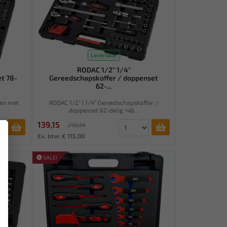
Leverbaar
RODAC 1/2" 1/4"
t 78-
Gereedschapskoffer / doppenset
62-...
pen met
RODAC 1/2" | 1/4" Gereedschapskoffer /
doppenset 62-delig ¼&...
139,15
210,54
×
Ex. btw: € 115,00
SALE!