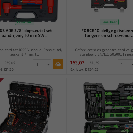
Leverbaar
Leverbaar
GS VDE 3/8'' dopsleutel set
FORCE 10-delige geïsoleer
aandrijving 10 mm SW...
tangen- en schroevendr..
soleerd tot 1000 V Inhoud: Dopsleutel,
Gefabriceerd en gecontroleerd vol
zeskant 7 mm, l...
standaard EN/IEC 60.900. Inhoud:
163,02
215,46
191,79
 € 151,36
Ex. btw: € 134,73