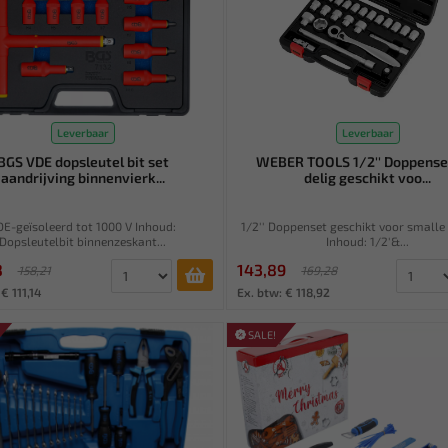
Leverbaar
Leverbaar
BGS VDE dopsleutel bit set
WEBER TOOLS 1/2'' Doppense
aandrijving binnenvierk...
delig geschikt voo...
DE-geïsoleerd tot 1000 V Inhoud:
1/2'' Doppenset geschikt voor smalle
Dopsleutelbit binnenzeskant...
Inhoud: 1/2'&...
8
143,89
158,21
169,28
€ 111,14
Ex. btw: € 118,92
SALE!