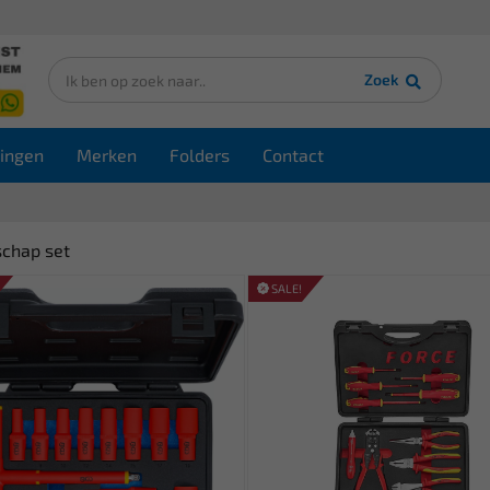
Zoek
ingen
Merken
Folders
Contact
chap set
SALE!