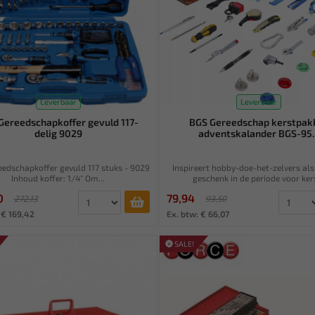
Leverbaar
Leverbaar
Gereedschapkoffer gevuld 117-
BGS Gereedschap kerstpak
delig 9029
adventskalander BGS-95..
edschapkoffer gevuld 117 stuks - 9029
Inspireert hobby-doe-het-zelvers als
Inhoud koffer: 1/4" Om...
geschenk in de periode voor kers
0
79,94
272,13
93,50
 € 169,42
Ex. btw: € 66,07
SALE!