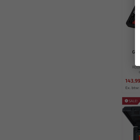
Ger
RODA
143,9
Ex. btw:
SALE!