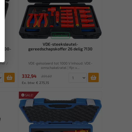
Leverbaar
VDE-steeksleutel-
t 100-
gereedschapskoffer 26 delig 7130
fer /
VDE-geïsoleerd tot 1000 V Inhoud: VDE-
omschakelratel | fijn v...
332,94
391,69
Ex. btw: € 275,15
SALE!