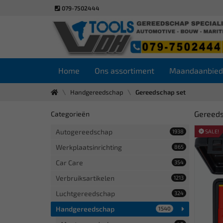
079-7502444
Home
Ons assortiment
Maandaanbied
Handgereedschap
Gereedschap set
Gereeds
Categorieën
Autogereedschap
1938
SALE!
Werkplaatsinrichting
865
Car Care
354
Verbruiksartikelen
1213
Luchtgereedschap
324
Handgereedschap
1540