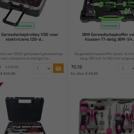
Leverbaar
Leverbaar
Gereedschaptrolley VDE voor
JBM Gereedschapkoffer vo
elektriciens 128-d...
klussen 77-delig JBM-54..
ntie van 1000V geïsoleerd gereedschap
De gereedschapskoffer bevat: 1x Uni
n een compacte en stevige tro...
tang 180 mm 1x 160 mm lange pu
9
70,18
1.570,58
 € 649,00
Ex. btw: € 58,00