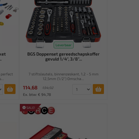
Leverbaar
ket
BGS Doppenset gereedschapskoffer
.
gevuld 1/4", 3/8"...
 perfect
7 stiftsleutels, binnenzeskant, 1,2 - 5 mm
...
12,5mm (1/2") Omscha...
114,68
134,92
Ex. btw: € 94,78
SALE!