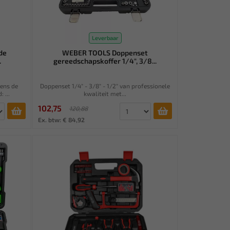
Leverbaar
de
WEBER TOOLS Doppenset
.
gereedschapskoffer 1/4", 3/8...
gens de
Doppenset 1/4" - 3/8" - 1/2" van professionele
 ...
kwaliteit met...
102,75
120,88
Ex. btw: € 84,92