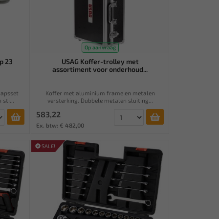
Op aanvraag
p 23
USAG Koffer-trolley met
assortiment voor onderhoud...
hapsset
Koffer met aluminium frame en metalen
sti...
versterking. Dubbele metalen sluiting...
583,22
Ex. btw: € 482,00
SALE!