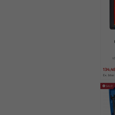
V
134,4
Ex. btw: 
SALE!