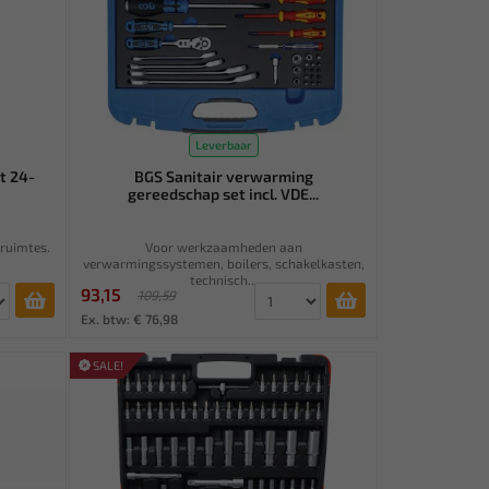
Leverbaar
t 24-
BGS Sanitair verwarming
gereedschap set incl. VDE...
 ruimtes.
Voor werkzaamheden aan
verwarmingssystemen, boilers, schakelkasten,
technisch...
93,15
109,59
Ex. btw: € 76,98
SALE!