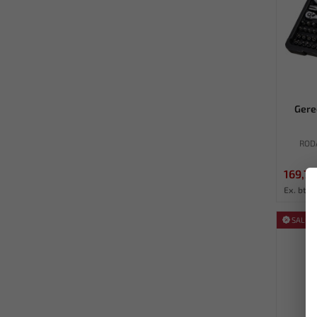
Gere
RODA
169,70
Ex. btw:
SALE!