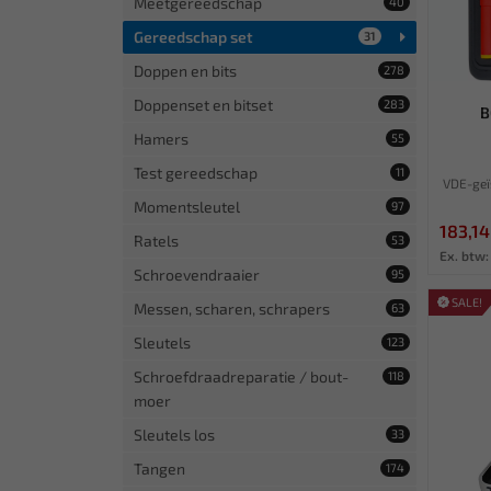
Meetgereedschap
40
Gereedschap set
31
Doppen en bits
278
Doppenset en bitset
283
B
Hamers
55
Test gereedschap
11
VDE-geï
Momentsleutel
97
183,14
Ratels
53
Ex. btw:
Schroevendraaier
95
SALE!
Messen, scharen, schrapers
63
Sleutels
123
Schroefdraadreparatie / bout-
118
moer
Sleutels los
33
Tangen
174