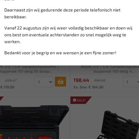
Daarnaast zijn wij gedurende deze periode telefonisch niet
bereikbaar.
Vanaf 22 augustus zijn wij weer volledig beschikbaar en doen wij
ons best om eventuele achterstanden zo snel mogelijk weg te
Leverbaar
Leverbaar
werken.
RODAC 1/2" 1/4"
RODAC 1/2" 1/4"
eedschapskoffer / doppenset
Gereedschapskoffer doppense
Bedankt voor je begrip en we wensen je een fijne zomer!
101...
d...
C 1/2" | 1/4" Gereedschapskoffer /
RODAC 1/2" | 1/4" Gereedschapskof
doppenset 101-delig DE &laqu...
doppenset 100-delig ¼...
9
198,44
226,27
350,90
 € 119,00
Ex. btw: € 164,00
SALE!