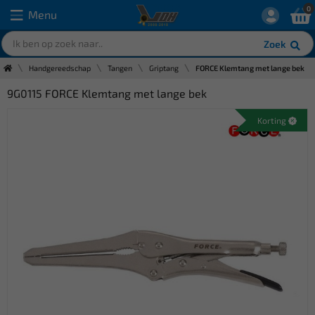
0
Menu
Zoek
Handgereedschap
Tangen
Griptang
FORCE Klemtang met lange bek
9G0115 FORCE Klemtang met lange bek
Korting