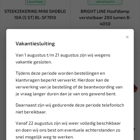
Leverbaar
uitverkocht
STEEKZEKERING MINI SHOBLO
BRIGHT LINE Hoofdlamp
10A (5 ST) BL-SF7910
verstelbaar 280 lumen B-
4050
10,77
33,94
39,93
×
Ex. btw: € 8,90
Ex. btw: € 28,05
Vakantiesluiting
Van 1 augustus t/m 21 augustus zijn wij wegens
vakantie gesloten.
Tijdens deze periode worden bestellingen en
klantvragen beperkt verwerkt. Hierdoor kan de
verwerking van je bestelling of de beantwoording van
je vraag langer duren dan je van ons gewend bent.
Daarnaast zijn wij gedurende deze periode telefonisch
niet bereikbaar.
Leverbaar
Vanaf 22 augustus zijn wij weer volledig beschikbaar
AST Timingset diesel Chrysler
en doen wij ons best om eventuele achterstanden zo
/ Jeep / LDV 2.5 / 2...
snel mogelijk weg te werken.