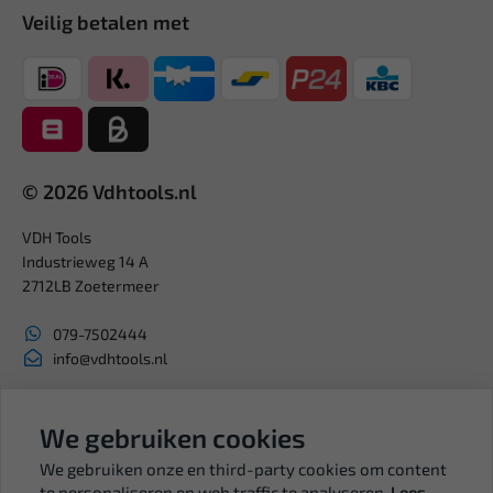
Veilig betalen met
© 2026 Vdhtools.nl
VDH Tools
Industrieweg 14 A
2712LB Zoetermeer
079-7502444
info@vdhtools.nl
KVK: 27327513
We gebruiken cookies
BTW: NL819958657B01
We gebruiken onze en third-party cookies om content
te personaliseren en web traffic te analyseren.
Lees