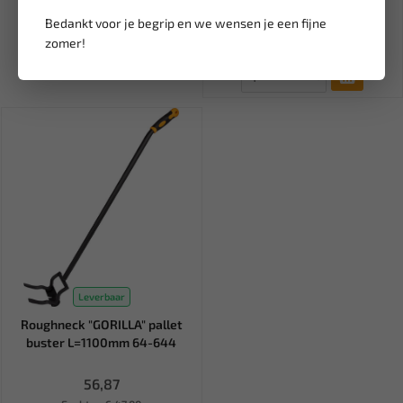
Bedankt voor je begrip en we wensen je een fijne
166,98
zomer!
Ex. btw: € 138,00
Leverbaar
Roughneck "GORILLA" pallet
buster L=1100mm 64-644
56,87