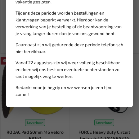
vakantie gesloten.
CHANNELLOCK SPEEDGRIP 8"
FORCE 1/2" Lange krachtdop
Tijdens deze periode worden bestellingen en
Waterpomptang 200 mm C-
33 mm (12-kant) 4488533
klantvragen beperkt verwerkt. Hierdoor kan de
42...
verwerking van je bestelling of de beantwoording van
35,70
16,66
19,60
je vraag langer duren dan je van ons gewend bent.
Ex. btw: € 29,50
Ex. btw: € 13,77
Daarnaast zijn wij gedurende deze periode telefonisch
niet bereikbaar.
SALE!
SALE!
Vanaf 22 augustus zijn wij weer volledig beschikbaar
en doen wij ons best om eventuele achterstanden zo
snel mogelijk weg te werken.
Bedankt voor je begrip en we wensen je een fijne
zomer!
Leverbaar
Leverbaar
RODAC Pad 50mm M6 velcro
FORCE Heavy duty Circuit
RA167
tester 6-12-24V 88432A