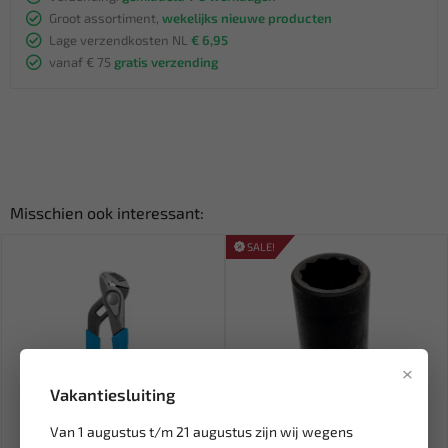
Groot assortiment,
wekelijks nieuwe producten
Lage verzendkosten NL
€ 6,95
vanaf € 75
gratis verzending
Misschien ook interessant:
SALE!
×
Vakantiesluiting
Van 1 augustus t/m 21 augustus zijn wij wegens
Leverbaar
Leverbaar