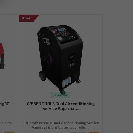
SALE!
Leverbaar
ng 10-
WEBER TOOLS Dual Airconditioning
Service Apparaat...
nt 11mm
Het professionele Dual Airconditioning Service
Apparaat is ontworpen voor effici...