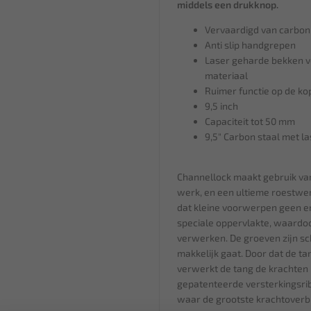
middels een drukknop.
Vervaardigd van carbon
Anti slip handgrepen
Laser geharde bekken vo
materiaal
Ruimer functie op de ko
9,5 inch
Capaciteit tot 50 mm
9,5" Carbon staal met l
Channellock maakt gebruik van
werk, en een ultieme roestwer
dat kleine voorwerpen geen e
speciale oppervlakte, waardo
verwerken. De groeven zijn s
makkelijk gaat. Door dat de t
verwerkt de tang de krachten 
gepatenteerde versterkingsri
waar de grootste krachtoverbr