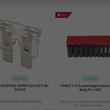
SALE!
Leverbaar
Leverbaar
ZEKERING NORM 25A (5ST) BL-
FORCE 1/2 Krachtdoppenset la
SF1025
delig FC-4107
TEEKZEKERING NORM 25A (5ST)
Inhoud: 1/2" Lange krachtdop 6-ka
1/2" Lange krachtdop ...