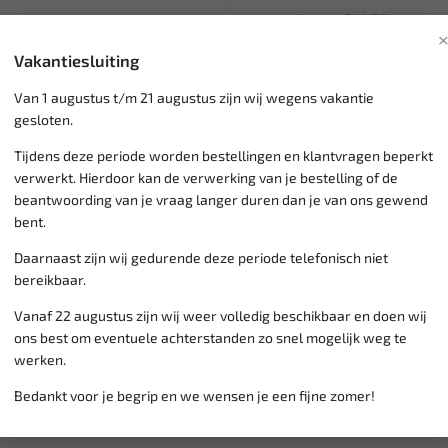
Lengte: 241,55 mm
Bek lengte: 33,27 mm
Vakantiesluiting
Totale dikte: 13,46 mm
Gewicht: 487,61 gram
Van 1 augustus t/m 21 augustus zijn wij wegens vakantie
gesloten.
Tijdens deze periode worden bestellingen en klantvragen beperkt
Klantenservice,
werkdagen v
verwerkt. Hierdoor kan de verwerking van je bestelling of de
Veilig online betalen met
o.a.
beantwoording van je vraag langer duren dan je van ons gewend
Verzending:
gemiddeld 1-3 
bent.
Groot assortiment,
wekelijk
Lage verzendkosten NL
€ 6,
Daarnaast zijn wij gedurende deze periode telefonisch niet
vanaf € 75
gratis verzending
bereikbaar.
Vanaf 22 augustus zijn wij weer volledig beschikbaar en doen wij
ons best om eventuele achterstanden zo snel mogelijk weg te
werken.
Bedankt voor je begrip en we wensen je een fijne zomer!