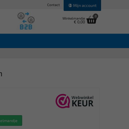
Contact
Mijn account
0
Winkelmandje
€ 0,00
m
nkelmandje