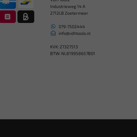
Industrieweg 14 A
2712LB Zoetermeer
079-7502444
info@vdhtools.nl
KVK: 27327513
BTW: NL819958657B01