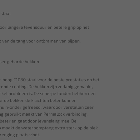
 staal
or langere levensduur en betere grip op het
p van de tang voor ontbramen van pijpen.
aser geharde bekken
 hoog C1080 staal voor de beste prestaties op het
ende coating. De bekken zijn zodanig gemaakt,
nkel probleem is. De scherpe tanden hebben een
or de bekken de krachten beter kunnen
chuin-onder gefreesd, waardoor verstellen zeer
ang gebruikt maakt van Permalock verbinding,
beter en gaat door levenslang mee. De
b maakt de waterpomptang extra sterk op de plek
enging plaats vindt.