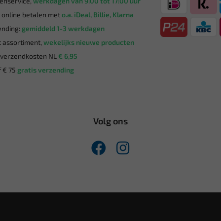
enservice,
werkdagen van 9:00 tot 17:00 uur
g online betalen met
o.a. iDeal, Billie, Klarna
nding:
gemiddeld 1-3 werkdagen
 assortiment,
wekelijks nieuwe producten
verzendkosten NL
€ 6,95
 € 75
gratis verzending
Volg ons