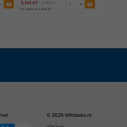
5.141,47
6.048,79
Ex. btw: € 4.249,15
 met
© 2026 Vdhtools.nl
VDH Tools