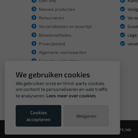
Over ons
Klant
Nieuwe producten
Veili
Retourneren
Verze
Verzendkosten en levertijd
Groot
Betaalmethodes
Lage 
Privacybeleid
vanaf
Algemene voorwaarden
Garantie en klachten
We gebruiken cookies
We gebruiken onze en third-party cookies
om content te personaliseren en web traffic
te analyseren.
Lees meer over cookies
Cookies
Weigeren
accepteren
© Copyright VDH Tools 2026 - een webshop van