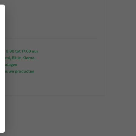
×
an 9:00 tot 17:00 uur
 iDeal, Billie, Klarna
werkdagen
s nieuwe producten
95