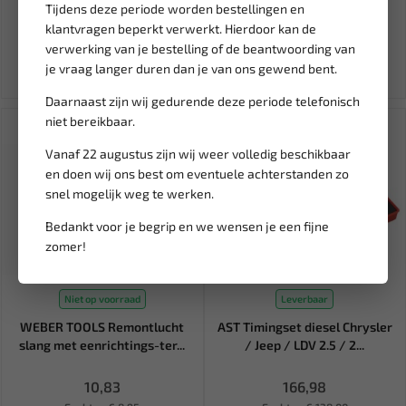
Tijdens deze periode worden bestellingen en
38,95
165,18
klantvragen beperkt verwerkt. Hierdoor kan de
194,33
verwerking van je bestelling of de beantwoording van
Ex. btw: € 32,19
Ex. btw: € 136,51
je vraag langer duren dan je van ons gewend bent.
Daarnaast zijn wij gedurende deze periode telefonisch
niet bereikbaar.
Vanaf 22 augustus zijn wij weer volledig beschikbaar
en doen wij ons best om eventuele achterstanden zo
snel mogelijk weg te werken.
Bedankt voor je begrip en we wensen je een fijne
zomer!
Niet op voorraad
Leverbaar
WEBER TOOLS Remontlucht
AST Timingset diesel Chrysler
slang met eenrichtings-ter...
/ Jeep / LDV 2.5 / 2...
10,83
166,98