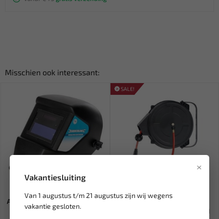
Misschien ook interessant:
SALE!
×
Vakantiesluiting
Leverbaar
Leverbaar
Van 1 augustus t/m 21 augustus zijn wij wegens
Automatische laskap Geschikt
FORCE Automatische
vakantie gesloten.
voor MIG, TIG en boog...
luchthaspel 15 meter 9U0201