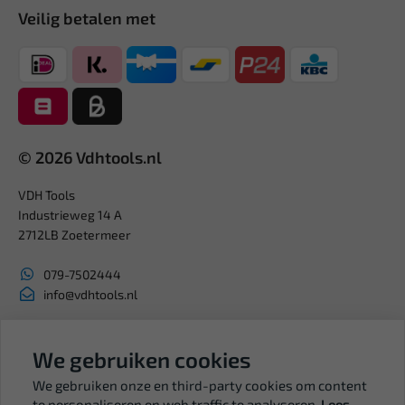
Veilig betalen met
© 2026 Vdhtools.nl
VDH Tools
Industrieweg 14 A
2712LB Zoetermeer
079-7502444
info@vdhtools.nl
KVK: 27327513
BTW: NL819958657B01
We gebruiken cookies
We gebruiken onze en third-party cookies om content
te personaliseren en web traffic te analyseren.
Lees