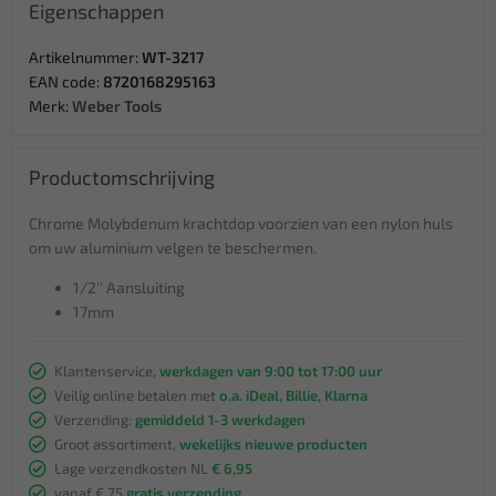
Eigenschappen
Artikelnummer:
WT-3217
EAN code:
8720168295163
Merk:
Weber Tools
Productomschrijving
Chrome Molybdenum krachtdop voorzien van een nylon huls
om uw aluminium velgen te beschermen.
1/2'' Aansluiting
17mm
Klantenservice,
werkdagen van 9:00 tot 17:00 uur
Veilig online betalen met
o.a. iDeal, Billie, Klarna
Verzending:
gemiddeld 1-3 werkdagen
Groot assortiment,
wekelijks nieuwe producten
Lage verzendkosten NL
€ 6,95
vanaf € 75
gratis verzending