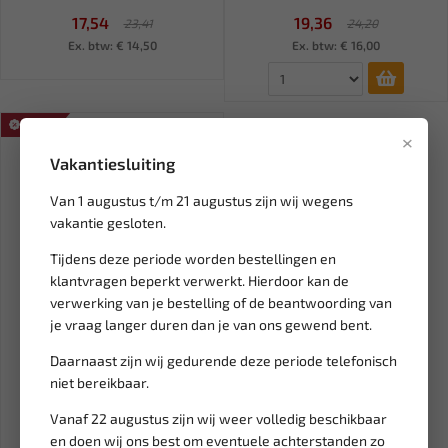
17,54
19,36
23,41
24,20
Ex. btw: € 14,50
Ex. btw: € 16,00
SALE!
×
Vakantiesluiting
Van 1 augustus t/m 21 augustus zijn wij wegens
vakantie gesloten.
Tijdens deze periode worden bestellingen en
klantvragen beperkt verwerkt. Hierdoor kan de
verwerking van je bestelling of de beantwoording van
je vraag langer duren dan je van ons gewend bent.
Leverbaar
ALLOY DEVIL Promopakket
Daarnaast zijn wij gedurende deze periode telefonisch
glasreiniger / interieurre...
niet bereikbaar.
Vanaf 22 augustus zijn wij weer volledig beschikbaar
39,95
42,35
en doen wij ons best om eventuele achterstanden zo
Ex. btw: € 33,02