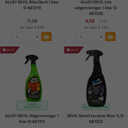
ALLOY DEVIL Bike Devil 1 liter
ALLOY DEVIL Lite
D-687219
velgenreiniger 1 liter D-
687220
11,98
9,58
11,98
Ex. btw: € 9,90
Ex. btw: € 7,92
SALE!
SALE!
Tijdelijk
uitverkocht
Niet op voorraad
ALLOY DEVIL Velgenreiniger 1
DEVIL Detail Ceramic Wax 1L D-
liter D-687211
687222