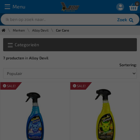
0
Menu
Zoek
Merken
Alloy Devil
Car Care
Categorieën
7 producten
in
Alloy Devil
Sortering:
SALE!
SALE!