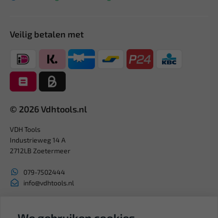
Veilig betalen met
© 2026 Vdhtools.nl
VDH Tools
Industrieweg 14 A
2712LB Zoetermeer
079-7502444
info@vdhtools.nl
KVK: 27327513
BTW: NL819958657B01
We gebruiken cookies