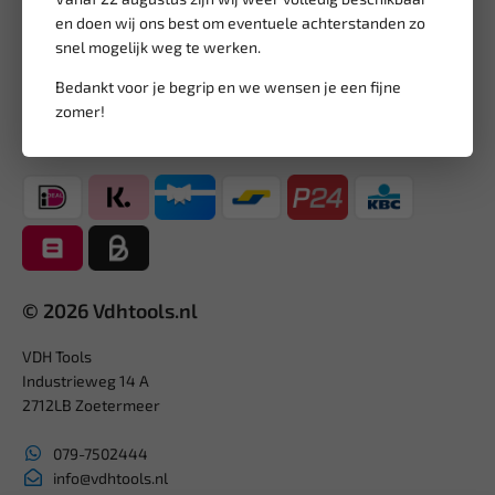
en doen wij ons best om eventuele achterstanden zo
Lage verzendkosten NL
€ 6,95
snel mogelijk weg te werken.
vanaf € 75
gratis verzending
Bedankt voor je begrip en we wensen je een fijne
zomer!
Veilig betalen met
© 2026 Vdhtools.nl
VDH Tools
Industrieweg 14 A
2712LB Zoetermeer
079-7502444
info@vdhtools.nl