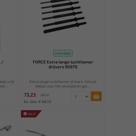
Leverbaar
 /
FORCE Extra lange luchthamer
drijvers 906T6
lpt u bij
Extra lange luchthamer drijvers. Inhoud
en...
Ideaal voor het verwijderen gec...
73,23
86,15
Ex. btw: € 60,52
SALE!