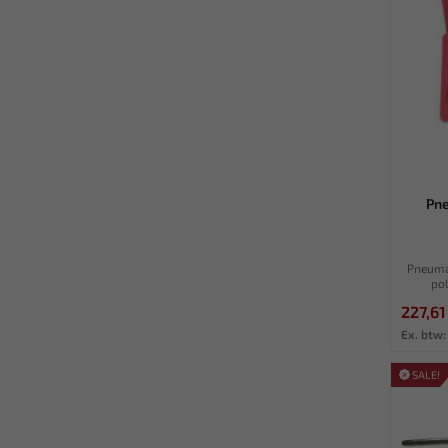
Pne
Pneumat
pol
227,61
Ex. btw:
SALE!