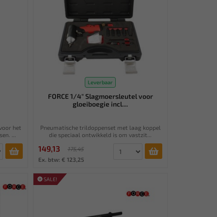
Leverbaar
h
FORCE 1/4" Slagmoersleutel voor
gloeiboegie incl....
voor het
Pneumatische trildoppenset met laag koppel
n. ...
die speciaal ontwikkeld is om vastzit...
149,13
175,45
Ex. btw: € 123,25
SALE!