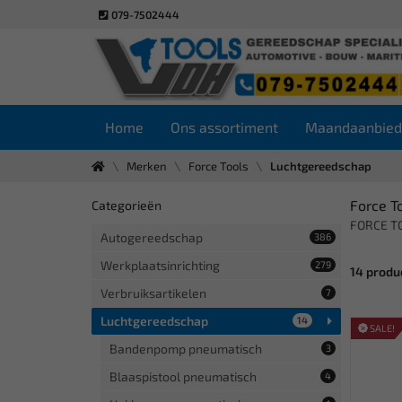
079-7502444
Home
Ons assortiment
Maandaanbied
Merken
Force Tools
Luchtgereedschap
Force T
Categorieën
FORCE TO
Autogereedschap
386
Werkplaatsinrichting
279
14 produ
Verbruiksartikelen
7
Luchtgereedschap
14
SALE!
Bandenpomp pneumatisch
3
Blaaspistool pneumatisch
4