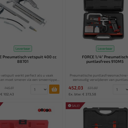
Leverbaar
Leverbaar
 Pneumatisch vetspuit 400 cc
FORCE 1/4" Pneumatisc
88701
puntlasfrees 910M5
 vetspuit werkt perfect als u vaak
Pneumatische puntlasfreesmachine 
en moet smeren via een smeernippe...
eenvoudig verwijderen van puntlasse
452,03
145,81
531,80
 € 102,43
Ex. btw: € 373,58
SALE!