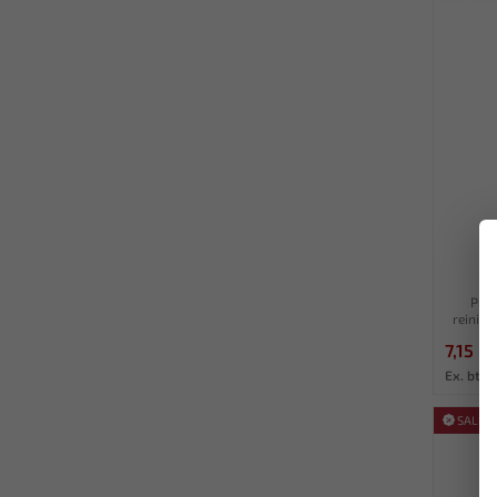
F
Pneu
reinigi
7,15
8
Ex. btw:
SALE!