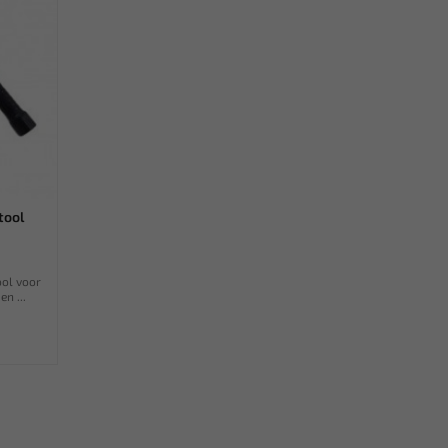
tool
ol voor
en ...