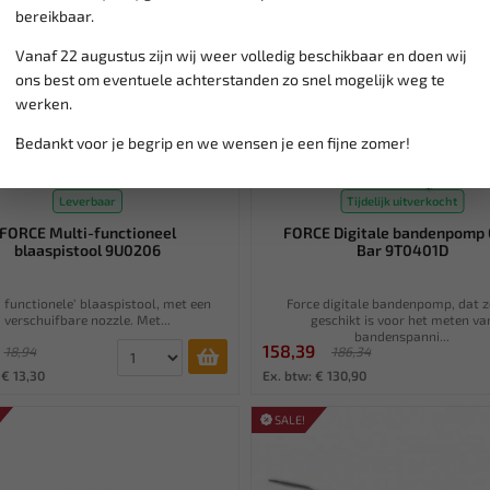
bereikbaar.
Vanaf 22 augustus zijn wij weer volledig beschikbaar en doen wij
ons best om eventuele achterstanden zo snel mogelijk weg te
werken.
Bedankt voor je begrip en we wensen je een fijne zomer!
Leverbaar
Tijdelijk uitverkocht
FORCE Multi-functioneel
FORCE Digitale bandenpomp 
blaaspistool 9U0206
Bar 9T0401D
i functionele’ blaaspistool, met een
Force digitale bandenpomp, dat 
verschuifbare nozzle. Met...
geschikt is voor het meten va
bandenspanni...
158,39
18,94
186,34
 € 13,30
Ex. btw: € 130,90
SALE!