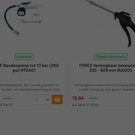
Leverbaar
Tijdelijk uitverkocht
E Bandenpomp tot 13 bar (200
FORCE Verlengbaar blaaspis
psi) 9T0401
330 - 609 mm 9U0205
 bandenpomp, dat zowel geschikt is
Verlengbare pneumatisch blaaspisto
t meten van bandenspanning en het...
snelle reiniging van grote vlakken 
15,94
77,68
18,76
 € 54,57
Ex. btw: € 13,18