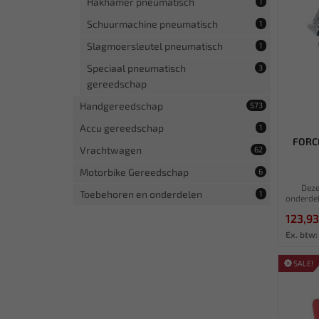
Hakhamer pneumatisch
1
Schuurmachine pneumatisch
1
Slagmoersleutel pneumatisch
1
Speciaal pneumatisch
3
gereedschap
Handgereedschap
573
Accu gereedschap
1
FORCE
Vrachtwagen
62
Motorbike Gereedschap
6
Deze
Toebehoren en onderdelen
1
onderdel
123,93
Ex. btw:
SALE!