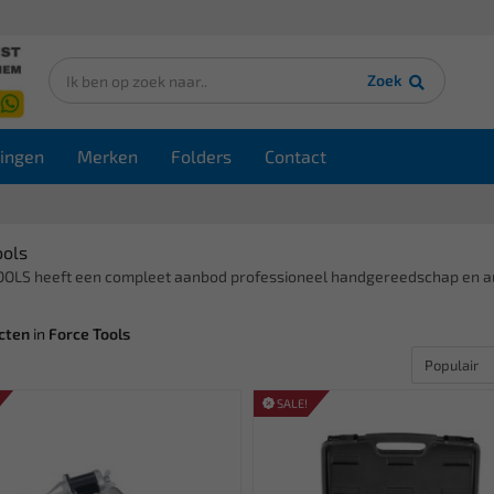
Zoek
ingen
Merken
Folders
Contact
ools
OLS heeft een compleet aanbod professioneel handgereedschap en a
cten
in
Force Tools
SALE!