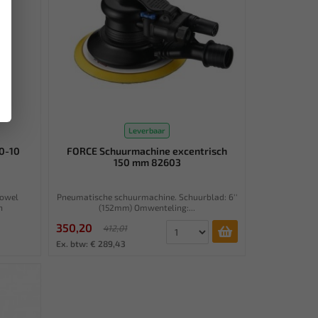
Leverbaar
0-10
FORCE Schuurmachine excentrisch
150 mm 82603
zowel
Pneumatische schuurmachine. Schuurblad: 6''
n
(152mm) Omwenteling:...
350,20
412,01
Ex. btw: € 289,43