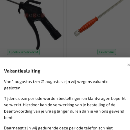
Tijdelijk uitverkocht
Leverbaar
ORCE Blaaspistool 9U0202
FORCE Banden vulpomp st
9T0403
Vakantiesluiting
matisch blaaspistool voor snelle
Banden vulpompstok handgreep met
Van 1 augustus t/m 21 augustus zijn wij wegens vakantie
ng van grote vlakken en op moeilijk ...
aansluiting voor truck en trailer ba
gesloten.
11,43
,41
Tijdens deze periode worden bestellingen en klantvragen beperkt
 € 5,91
Ex. btw: € 9,45
verwerkt. Hierdoor kan de verwerking van je bestelling of de
SALE!
beantwoording van je vraag langer duren dan je van ons gewend
bent.
Daarnaast zijn wij gedurende deze periode telefonisch niet