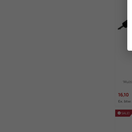
‘Mult
16,10
Ex. btw:
SALE!