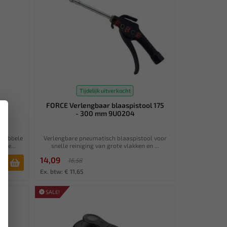
Tijdelijk uitverkocht
ok
FORCE Verlengbaar blaaspistool 175
×
- 300 mm 9U0204
 dubbele
Verlengbare pneumatisch blaaspistool voor
nde...
snelle reiniging van grote vlakken en ...
14,09
16,58
Ex. btw: € 11,65
SALE!