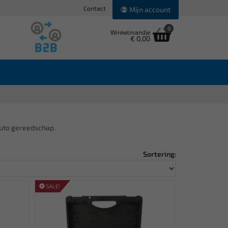
Contact
Mijn account
0
Winkelmandje
€ 0,00
uto gereedschap.
Sortering:
SALE!