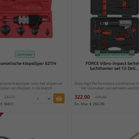
Leverbaar
Tijdelijk uitverkocht
umatische klepslijper 62114
FORCE Vibro-Impact beitel
luchthamer set 13-Deli...
ische klepslijper voor het slijpen en
Deze High Performance luchthamer he
ijsten van kleppen in de klepzit...
het losmaken van extreem vastzitt
322,90
267,77
379,88
 € 188,11
Ex. btw: € 266,86