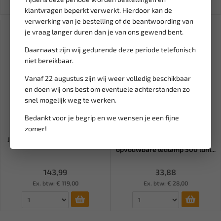
klantvragen beperkt verwerkt. Hierdoor kan de
verwerking van je bestelling of de beantwoording van
je vraag langer duren dan je van ons gewend bent.
Daarnaast zijn wij gedurende deze periode telefonisch
niet bereikbaar.
Vanaf 22 augustus zijn wij weer volledig beschikbaar
en doen wij ons best om eventuele achterstanden zo
snel mogelijk weg te werken.
Verwachte
Bedankt voor je begrip en we wensen je een fijne
levering binnen 5
tot 10 werkdagen
Leverbaar
zomer!
JBM Kabelhaspel 21M J-53586
JBM Ultra compacte slim
opvouwbare ledlamp 500 lum...
143,99
33,88
Ex. btw: € 119,00
Ex. btw: € 28,00