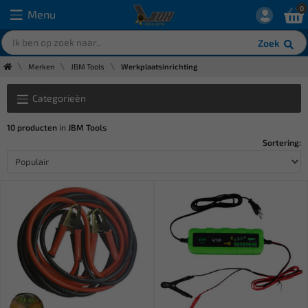
0
Menu
Zoek
Merken
JBM Tools
Werkplaatsinrichting
Categorieën
10 producten
in
JBM Tools
Sortering: