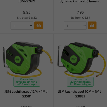
JBM-52621
dynamo knijpkat 6 lumen...
9,95
7,95
Ex. btw: € 8,22
Ex. btw: € 6,57
Verwachte
Verwachte
levering binnen 5
levering binnen 5
tot 10 werkdagen
tot 10 werkdagen
JBM Luchthaspel 12M + 1M J-
JBM Luchthaspel 10M + 1M J-
53581
53882