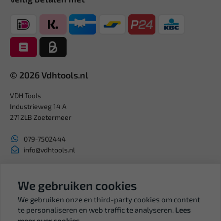
© 2026 Vdhtools.nl
VDH Tools
Industrieweg 14 A
2712LB Zoetermeer
079-7502444
info@vdhtools.nl
KVK: 27327513
BTW: NL819958657B01
We gebruiken cookies
We gebruiken onze en third-party cookies om content
te personaliseren en web traffic te analyseren.
Lees
meer over cookies