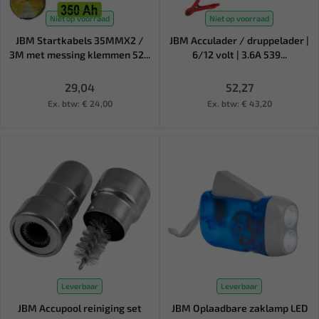
Niet op voorraad
Niet op voorraad
JBM Startkabels 35MMX2 /
JBM Acculader / druppelader |
3M met messing klemmen 52...
6/12 volt | 3.6A 539...
29,04
52,27
Ex. btw: € 24,00
Ex. btw: € 43,20
Leverbaar
Leverbaar
JBM Accupool reiniging set
JBM Oplaadbare zaklamp LED