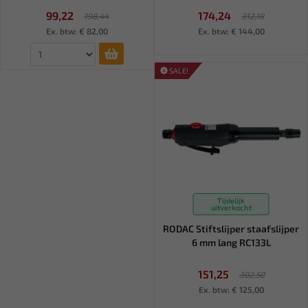
99,22
174,24
198,44
312,18
Ex. btw: € 82,00
Ex. btw: € 144,00
SALE!
Tijdelijk
uitverkocht
RODAC Stiftslijper staafslijper
6 mm lang RC133L
151,25
302,50
Ex. btw: € 125,00