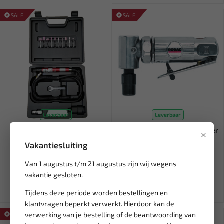
SALE!
SALE!
Leverbaar
Leverbaar
RODAC Micro stiftslijper in
RODAC 1/4" Haakse Stiftslijper
×
Koffer met toebehoren...
6 mm RC128
Vakantiesluiting
139,15
152,46
Van 1 augustus t/m 21 augustus zijn wij wegens
278,30
203,28
vakantie gesloten.
Ex. btw: € 115,00
Ex. btw: € 126,00
Tijdens deze periode worden bestellingen en
klantvragen beperkt verwerkt. Hierdoor kan de
verwerking van je bestelling of de beantwoording van
SALE!
SALE!