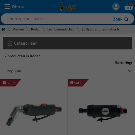
0
Menu
Zoek
Merken
Rodac
Luchtgereedschap
Stiftslijper pneumatisch
Categorieën
12 producten
in
Rodac
Sortering:
SALE!
SALE!