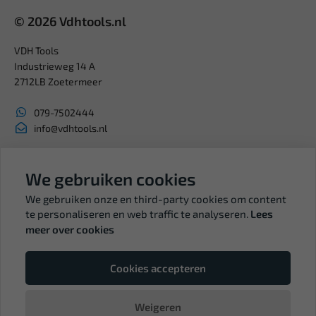
© 2026 Vdhtools.nl
VDH Tools
Industrieweg 14 A
2712LB Zoetermeer
079-7502444
info@vdhtools.nl
KVK: 27327513
BTW: NL819958657B01
We gebruiken cookies
We gebruiken onze en third-party cookies om content
te personaliseren en web traffic te analyseren.
Lees
meer over cookies
Volg ons
Cookies accepteren
Weigeren