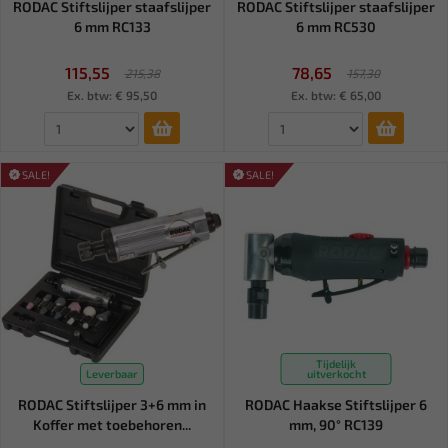
RODAC Stiftslijper staafslijper
RODAC Stiftslijper staafslijper
6 mm RC133
6 mm RC530
115,55
78,65
215,38
157,30
Ex. btw: € 95,50
Ex. btw: € 65,00
SALE!
SALE!
Tijdelijk
Leverbaar
uitverkocht
RODAC Stiftslijper 3+6 mm in
RODAC Haakse Stiftslijper 6
Koffer met toebehoren...
mm, 90° RC139