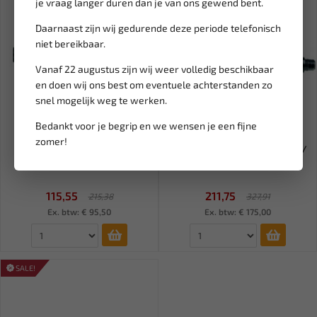
je vraag langer duren dan je van ons gewend bent.
Daarnaast zijn wij gedurende deze periode telefonisch
niet bereikbaar.
Vanaf 22 augustus zijn wij weer volledig beschikbaar
en doen wij ons best om eventuele achterstanden zo
snel mogelijk weg te werken.
Bedankt voor je begrip en we wensen je een fijne
Leverbaar
Leverbaar
zomer!
RODAC 1/4" Stiftslijper
RODAC 1/4" Bandenopruwer /
staafslijper 6 mm RC535
stiftslijper RC536
115,55
211,75
215,38
327,91
Ex. btw: € 95,50
Ex. btw: € 175,00
SALE!