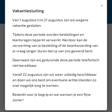
Schrijf je in voor onze
nieuwsbrief
×
Vakantiesluiting
Inschrijven
Van 1 augustus t/m 21 augustus zijn wij wegens
vakantie gesloten.
Tijdens deze periode worden bestellingen en
Informatie
klantvragen beperkt verwerkt. Hierdoor kan de
verwerking van je bestelling of de beantwoording van
Over ons
je vraag langer duren dan je van ons gewend bent.
Nieuwe producten
Daarnaast zijn wij gedurende deze periode telefonisch
Retourneren
niet bereikbaar.
Verzendkosten en levertijd
Vanaf 22 augustus zijn wij weer volledig beschikbaar
Betaalmethodes
en doen wij ons best om eventuele achterstanden zo
Privacybeleid
snel mogelijk weg te werken.
Algemene voorwaarden
Bedankt voor je begrip en we wensen je een fijne
Garantie en klachten
zomer!