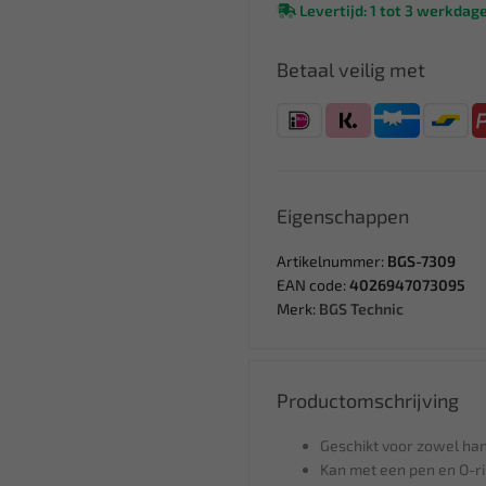
Levertijd: 1 tot 3 werkdag
Betaal veilig met
Eigenschappen
Artikelnummer:
BGS-7309
EAN code:
4026947073095
Merk:
BGS Technic
Productomschrijving
Geschikt voor zowel han
Kan met een pen en O-r