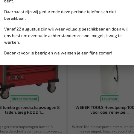
bent.
Daarnaast zijn wij gedurende deze periode telefonisch niet
bereikbaar.
Vanaf 22 augustus zijn wij weer volledig beschikbaar en doen wij
ons best om eventuele achterstanden zo snel mogelijk weg te
werken.
Bedankt voor je begrip en we wensen je een fijne zomer!
Niet op voorraad
Leverbaar
E Jumbo gereedschapswagen 8
WEBER TOOLS Hevelpomp 100
laden, leeg ROOD 1...
voor olie, remvloei...
ge gereedschapswagen Jumbo 8
Weber-Tools hevelpomp met silicone 
lagerde schuifladen Ladenblokkeers...
haakse nippel. Geschikt voor het o