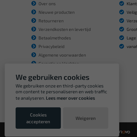
Over ons
Klant
Nieuwe producten
Veili
Retourneren
Verze
Verzendkosten en levertijd
Groot
Betaalmethodes
Lage 
Privacybeleid
vanaf
Algemene voorwaarden
Garantie en klachten
We gebruiken cookies
We gebruiken onze en third-party cookies
om content te personaliseren en web traffic
te analyseren.
Lees meer over cookies
Cookies
Weigeren
accepteren
© Copyright VDH Tools 2026 - een webshop van