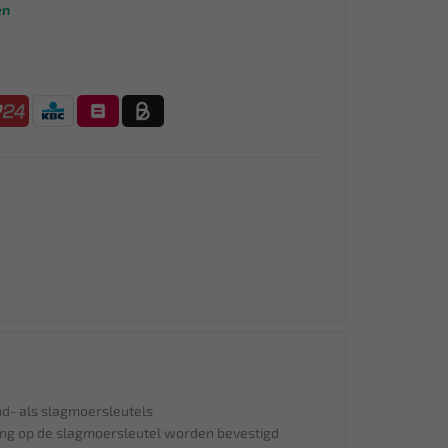
en
d- als slagmoersleutels
ing op de slagmoersleutel worden bevestigd