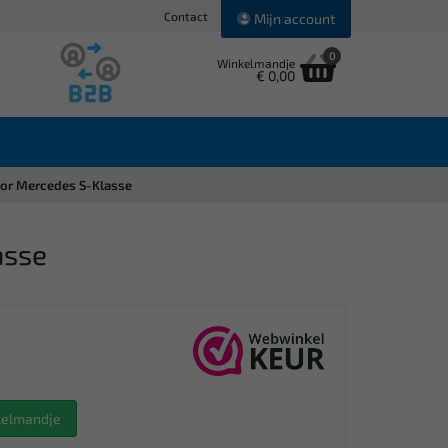
Contact
Mijn account
0
Winkelmandje
€ 0,00
oor Mercedes S-Klasse
asse
nkelmandje