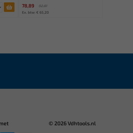
78,89
92,81
Ex. btw: € 65,20
 met
© 2026 Vdhtools.nl