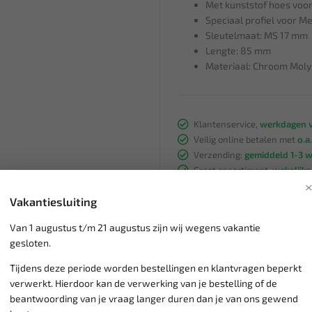
Met kunststof hoes voo
Speciaal profiel voor 
Sleutelmaat: MS 17 mm
Lengte: 85 mm
Materiaal: Chroom Moly
Klantenservice,
werkdagen v
Veilig online betalen met
o.a.
Verzending:
gemiddeld 1-3 
Groot assortiment,
wekelijk
Lage verzendkosten NL
€ 6,
Vakantiesluiting
vanaf € 75
gratis verzending
Van 1 augustus t/m 21 augustus zijn wij wegens vakantie
gesloten.
Tijdens deze periode worden bestellingen en klantvragen beperkt
verwerkt. Hierdoor kan de verwerking van je bestelling of de
beantwoording van je vraag langer duren dan je van ons gewend