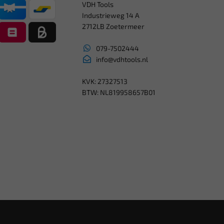
VDH Tools
Industrieweg 14 A
2712LB Zoetermeer
079-7502444
info@vdhtools.nl
KVK: 27327513
BTW: NL819958657B01