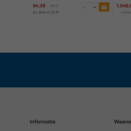
64,38
1.048,
75,75
Ex. btw: € 53,21
1.232,
Ex. btw:
Informatie
Waaro