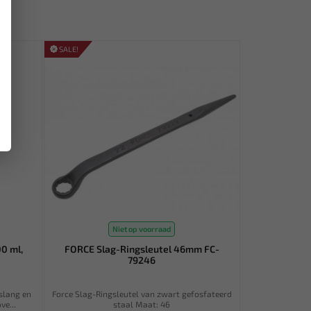
SALE!
Niet op voorraad
0 ml,
FORCE Slag-Ringsleutel 46mm FC-
79246
slang en
Force Slag-Ringsleutel van zwart gefosfateerd
ve...
staal Maat: 46