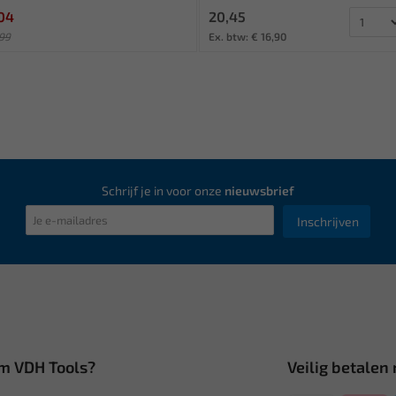
04
20,45
99
Ex. btw: € 16,90
 € 866,15
Schrijf je in voor onze
nieuwsbrief
Inschrijven
m VDH Tools?
Veilig betalen