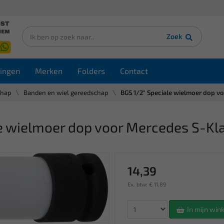
Zoek
ingen
Merken
Folders
Contact
chap
Banden en wiel gereedschap
BGS 1/2" Speciale wielmoer dop v
e wielmoer dop voor Mercedes S-Kl
14,39
Ex. btw: € 11,89
In mijn wi