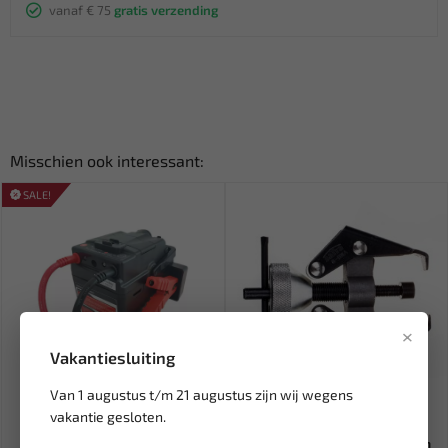
vanaf € 75
gratis verzending
Misschien ook interessant:
SALE!
×
Vakantiesluiting
Van 1 augustus t/m 21 augustus zijn wij wegens
Leverbaar
Leverbaar
vakantie gesloten.
E-TEC Mini startbooster
SATRA Trekker voor
starthulp 1200 ah E-9512
accuklemmen / wisserarmen