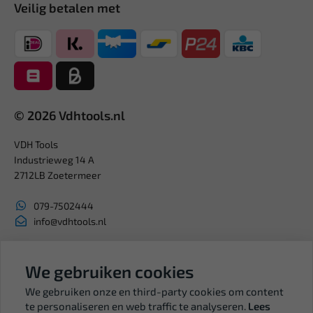
Veilig betalen met
© 2026 Vdhtools.nl
VDH Tools
Industrieweg 14 A
2712LB Zoetermeer
079-7502444
info@vdhtools.nl
KVK: 27327513
BTW: NL819958657B01
We gebruiken cookies
We gebruiken onze en third-party cookies om content
te personaliseren en web traffic te analyseren.
Lees