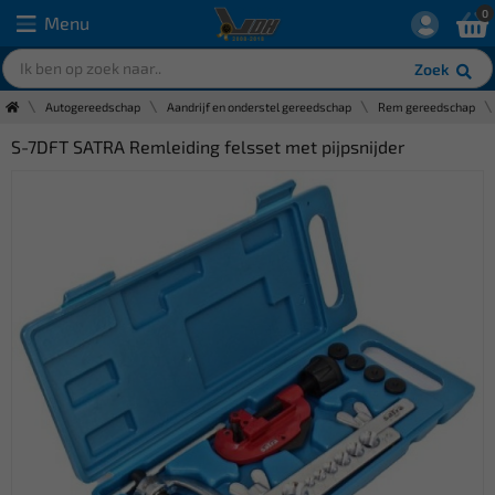
0
Menu
Zoek
Autogereedschap
Aandrijf en onderstel gereedschap
Rem gereedschap
S-7DFT SATRA Remleiding felsset met pijpsnijder