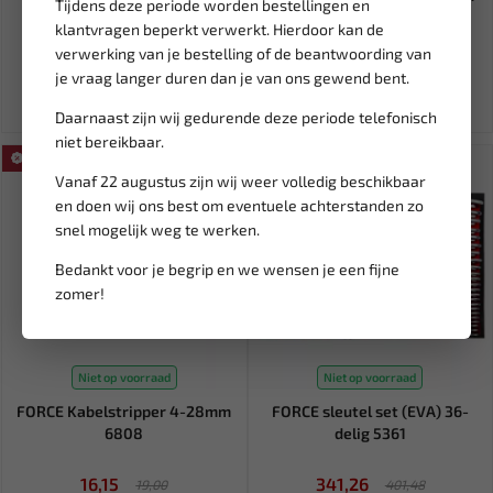
Tijdens deze periode worden bestellingen en
S-BWA
klantvragen beperkt verwerkt. Hierdoor kan de
205,82
14,94
228,69
verwerking van je bestelling of de beantwoording van
Ex. btw: € 170,10
Ex. btw: € 12,35
je vraag langer duren dan je van ons gewend bent.
Daarnaast zijn wij gedurende deze periode telefonisch
niet bereikbaar.
SALE!
SALE!
Vanaf 22 augustus zijn wij weer volledig beschikbaar
en doen wij ons best om eventuele achterstanden zo
snel mogelijk weg te werken.
Bedankt voor je begrip en we wensen je een fijne
zomer!
Niet op voorraad
Niet op voorraad
FORCE Kabelstripper 4-28mm
FORCE sleutel set (EVA) 36-
6808
delig 5361
16,15
341,26
19,00
401,48