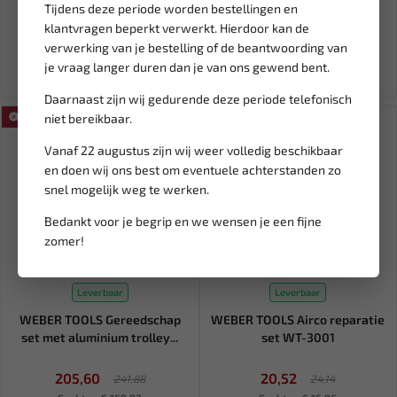
Tijdens deze periode worden bestellingen en
20,16
10,99
klantvragen beperkt verwerkt. Hierdoor kan de
25,20
verwerking van je bestelling of de beantwoording van
Ex. btw: € 16,66
Ex. btw: € 9,08
je vraag langer duren dan je van ons gewend bent.
Daarnaast zijn wij gedurende deze periode telefonisch
SALE!
niet bereikbaar.
SALE!
Vanaf 22 augustus zijn wij weer volledig beschikbaar
en doen wij ons best om eventuele achterstanden zo
snel mogelijk weg te werken.
Bedankt voor je begrip en we wensen je een fijne
zomer!
Leverbaar
Leverbaar
WEBER TOOLS Gereedschap
WEBER TOOLS Airco reparatie
set met aluminium trolley...
set WT-3001
205,60
20,52
241,88
24,14