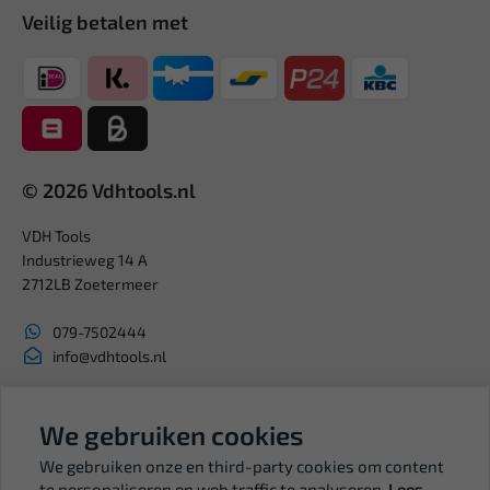
Veilig betalen met
© 2026 Vdhtools.nl
VDH Tools
Industrieweg 14 A
2712LB Zoetermeer
079-7502444
info@vdhtools.nl
KVK: 27327513
BTW: NL819958657B01
We gebruiken cookies
We gebruiken onze en third-party cookies om content
te personaliseren en web traffic te analyseren.
Lees