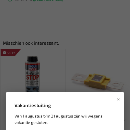
Misschien ook interessant:
SALE!
×
Vakantiesluiting
Leverbaar
Leverbaar
Van 1 augustus t/m 21 augustus zijn wij wegens
LIQUI MOLY Olieverlies stop
Zekering mega 450A (1 st.) BL-
vakantie gesloten.
300 ml LM-1005
SMG450